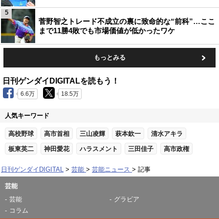
5
菅野智之トレード不成立の裏に致命的な“前科”…ここ
まで11勝4敗でも市場価値が低かったワケ
もっとみる
日刊ゲンダイDIGITALを読もう！
6.6万
18.5万
人気キーワード
高校野球
高市首相
三山凌輝
萩本欽一
清水アキラ
板東英二
神田愛花
ハラスメント
三田佳子
高市政権
日刊ゲンダイDIGITAL
芸能
芸能ニュース
記事
芸能
芸能
グラビア
コラム