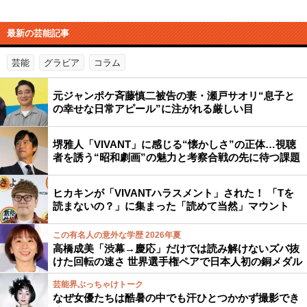
最新の芸能記事
芸能
グラビア
コラム
元ジャンポケ斉藤慎二被告の妻・瀬戸サオリ“息子と
の幸せな日常アピール”に注がれる厳しい目
堺雅人「VIVANT」に感じる“懐かしさ”の正体…視聴
者を誘う“昭和劇画”の魅力と考察合戦の先に待つ課題
ヒカキンが「VIVANTハラスメント」された！ 「Tを
読まないの？」に集まった「読めて当然」マウント
この有名人の意外な学歴 2026年夏
高橋成美「渋幕→慶応」だけでは読み解けないズバ抜
けた回転の速さ 世界選手権ペアで日本人初の銅メダル
芸能界ぶっちゃけトーク
なぜ女優たちは酷暑の中でも汗ひとつかかず撮影でき