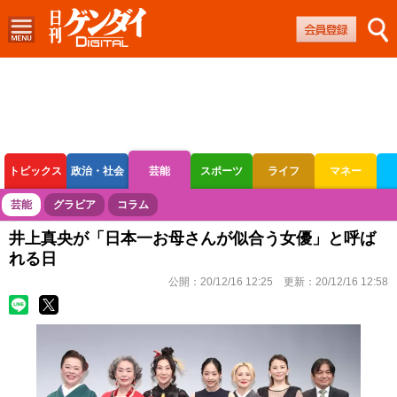
トピックス
政治・社会
芸能
スポーツ
ライフ
マネー
ボートレース
競輪
オートレース
芸能
グラビア
コラム
井上真央が「日本一お母さんが似合う女優」と呼ば
れる日
公開：
20/12/16 12:25
更新：
20/12/16 12:58