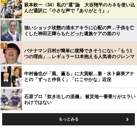
萩本欽一〈34〉私の“運”論 大谷翔平のカネを使い込
んだ通訳に「小さな声で『ありがとう』」
2
強いショック状態の清水アキラに心配の声…子供を亡
くした神田正輝らもたどった遺族ケアの道のり
3
バナナマン日村が簡単に復帰できそうにない「もう1
つの理由」…レギュラー11本抱える人気者のジレンマ
4
中村倫也が「風、薫る」に大貢献…妻・水卜麻美アナ
との「ずっと仲良く」「にこやかな」近況
5
石原プロ「炊き出しの流儀」 被災地一番乗りがエラい
わけではない
もっとみる