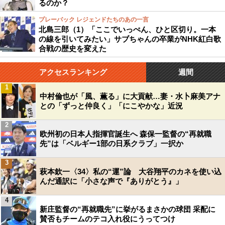
るのか？
プレーバック レジェンドたちのあの一言
北島三郎（1）「ここでいっぺん、ひと区切り。一本
の線を引いてみたい」サブちゃんの卒業がNHK紅白歌
合戦の歴史を変えた
アクセスランキング
週間
1
中村倫也が「風、薫る」に大貢献…妻・水卜麻美アナ
との「ずっと仲良く」「にこやかな」近況
2
欧州初の日本人指揮官誕生へ 森保一監督の“再就職
先”は「ベルギー1部の日系クラブ」一択か
3
萩本欽一〈34〉私の“運”論 大谷翔平のカネを使い込
んだ通訳に「小さな声で『ありがとう』」
4
新庄監督の“再就職先”に挙がるまさかの球団 采配に
賛否もチームのテコ入れ役にうってつけ