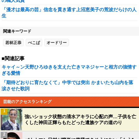
の職人気質
「漫才は最高の芸」信念を貫き通す上沼恵美子の荒波だらけの人
生
関連キーワード
若林正恭
ぺこぱ
オードリー
■関連記事
キャイ～ン天野ひろゆきを支えた亡きマネジャーと相方の強情す
ぎる愛情
「期待どおりに育たなくて」中学では突出 かまいたち山内を落
涙させた歌詞
芸能のアクセスランキング
1
強いショック状態の清水アキラに心配の声…子供を亡
くした神田正輝らもたどった遺族ケアの道のり
2