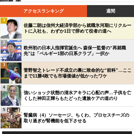
アクセスランキング
週間
1
佐藤二朗は信州大経済学部から就職氷河期にリクルー
トに入社も、わずか1日で辞めて役者の道へ
2
欧州初の日本人指揮官誕生へ 森保一監督の“再就職
先”は「ベルギー1部の日系クラブ」一択か
3
菅野智之トレード不成立の裏に致命的な“前科”…ここ
まで11勝4敗でも市場価値が低かったワケ
4
強いショック状態の清水アキラに心配の声…子供を亡
くした神田正輝らもたどった遺族ケアの道のり
5
腎臓病（4）ソーセージ、ちくわ、プロセスチーズの
取り過ぎが腎機能を低下させる