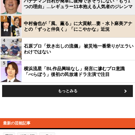
バナナマン日村が簡単に復帰できそうにない「もう1
つの理由」…レギュラー11本抱える人気者のジレンマ
3
中村倫也が「風、薫る」に大貢献…妻・水卜麻美アナ
との「ずっと仲良く」「にこやかな」近況
4
石原プロ「炊き出しの流儀」 被災地一番乗りがエラい
わけではない
5
横浜流星「BL作品興味なし」発言に滲むプロ意識
「べらぼう」後初の民放連ドラ主演で注目
もっとみる
最新の芸能記事