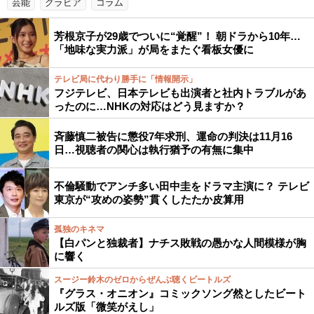
芸能
グラビア
コラム
芳根京子が29歳でついに“覚醒”！ 朝ドラから10年…
「地味な実力派」が局をまたぐ看板女優に
テレビ局に代わり勝手に「情報開示」
フジテレビ、日本テレビも出演者と社内トラブルがあ
ったのに…NHKの対応はどう見ますか？
斉藤慎二被告に懲役7年求刑、運命の判決は11月16
日…視聴者の関心は執行猶予の有無に集中
不倫騒動でアンチ多い田中圭をドラマ主演に？ テレビ
東京が“攻めの姿勢”貫くしたたか皮算用
孤独のキネマ
【白パンと独裁者】ナチス敗戦の愚かな人間模様が胸
に響く
スージー鈴木のゼロからぜんぶ聴くビートルズ
『グラス・オニオン』コミックソング然としたビート
ルズ版「微笑がえし」