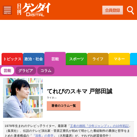
トピックス
政治・社会
芸能
スポーツ
ライフ
マネー
ボートレース
競輪
オートレース
芸能
グラビア
コラム
てれびのスキマ 戸部田誠
ライタ―
著者のコラム一覧
1978年生まれのテレビっ子ライター。最新著「
王者の挑戦『少年ジャンプ＋』の10年戦記
」
（集英社）、伝説のテレビ演出家・菅原正豊氏が初めて明かした番組制作の裏側と哲学をま
とめた著者構成の「
『深夜』の美学
」（大和書房）が、それぞれ絶賛発売中！