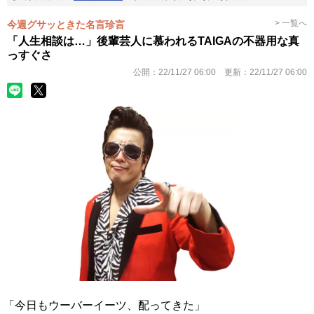
> 一覧へ
今週グサッときた名言珍言
「人生相談は…」後輩芸人に慕われるTAIGAの不器用な真
っすぐさ
公開：
22/11/27 06:00
更新：
22/11/27 06:00
「今日もウーバーイーツ、配ってきた」