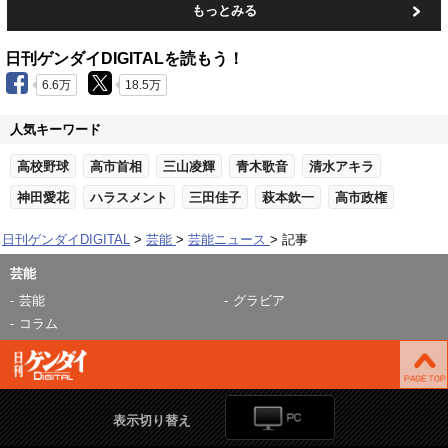
もっとみる
日刊ゲンダイDIGITALを読もう！
6.6万
18.5万
人気キーワード
高校野球
高市首相
三山凌輝
青木歌音
清水アキラ
神田愛花
ハラスメント
三田佳子
萩本欽一
高市政権
日刊ゲンダイDIGITAL
芸能
芸能ニュース
記事
芸能
芸能
グラビア
コラム
表示切り替え