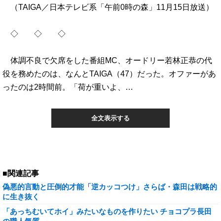
（TAIGA／日本テレビ系「午前0時の森」11月15日放送）
◇ ◇ ◇
体調不良で欠席をした番組MC、オードリー若林正恭の代
役を務めたのは、なんとTAIGA（47）だった。オファーがあ
ったのは2時間前。「荷が重いよ、…
全文表示する
■関連記事
偽悪的言動と圧倒的才能「逆カッコつけ」さらば・森田は戦略的
に生き抜く
「あっちむいてホイ」みたいなものを作りたい チョコプラ長田