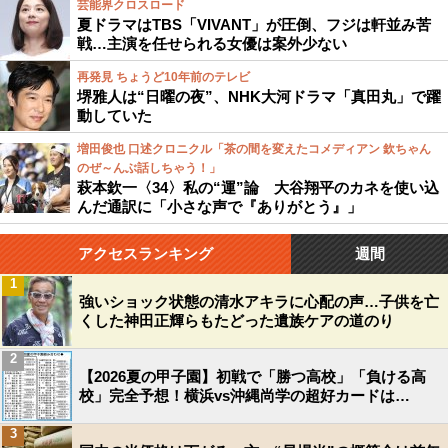
芸能界クロスロード
夏ドラマはTBS「VIVANT」が圧倒、フジは軒並み苦
戦…主演を任せられる女優は案外少ない
再発見 ちょうど10年前のテレビ
堺雅人は“日曜の夜”、NHK大河ドラマ「真田丸」で躍
動していた
増田俊也 口述クロニクル「茶の間を変えたコメディアン 欽ちゃん
のぜ～んぶ話しちゃう！」
萩本欽一〈34〉私の“運”論 大谷翔平のカネを使い込
んだ通訳に「小さな声で『ありがとう』」
アクセスランキング
週間
1
強いショック状態の清水アキラに心配の声…子供を亡
くした神田正輝らもたどった遺族ケアの道のり
2
【2026夏の甲子園】初戦で「勝つ高校」「負ける高
校」完全予想！横浜vs沖縄尚学の超好カードは…
3