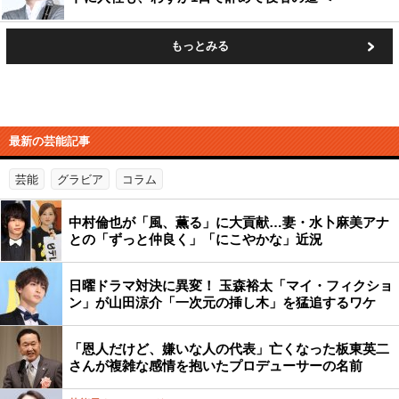
もっとみる
最新の芸能記事
芸能
グラビア
コラム
中村倫也が「風、薫る」に大貢献…妻・水卜麻美アナ
との「ずっと仲良く」「にこやかな」近況
日曜ドラマ対決に異変！ 玉森裕太「マイ・フィクショ
ン」が山田涼介「一次元の挿し木」を猛追するワケ
「恩人だけど、嫌いな人の代表」亡くなった板東英二
さんが複雑な感情を抱いたプロデューサーの名前