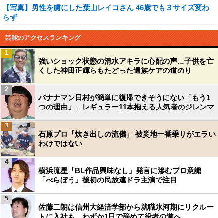
【写真】男性を虜にした葉山レイコさん 46歳でも３サイズ変わ
らず
芸能のアクセスランキング
1
強いショック状態の清水アキラに心配の声…子供を亡
くした神田正輝らもたどった遺族ケアの道のり
2
バナナマン日村が簡単に復帰できそうにない「もう1
つの理由」…レギュラー11本抱える人気者のジレンマ
3
石原プロ「炊き出しの流儀」 被災地一番乗りがエラい
わけではない
4
横浜流星「BL作品興味なし」発言に滲むプロ意識
「べらぼう」後初の民放連ドラ主演で注目
5
佐藤二朗は信州大経済学部から就職氷河期にリクルー
トに入社も、わずか1日で辞めて役者の道へ