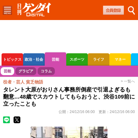
トピックス
政治・社会
芸能
スポーツ
ライフ
マネー
ボートレース
競輪
オートレース
芸能
グラビア
コラム
> 一覧へ
役者・芸人 貧乏物語
タレント大原がおりさん事務所倒産で引退よぎるも
翻意…48歳でスカウトしてもらおうと、渋谷109前に
立ったことも
公開：
24/12/16 06:00
更新：
24/12/16 06:00