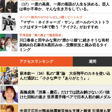
（17）一度の高座、一席の落語が人生を決める。芸人
は幸か不幸か、そんな生き方をしている。
スージー鈴木のゼロからぜんぶ聴くビートルズ
『マザー・ネイチャーズ・サン』ポールのベストトラ
ックはギター1本で歌う「テイク2」がおすすめ
芋澤貞雄「裏の裏まで徹底取材」
川口春奈と田中みな実の"授かり婚"に続きそうな有村
架純&白石麻衣&黒田みゆ…交際状況と踏み切るタイ
ミング
アクセスランキング
週間
1
萩本欽一〈34〉私の“運”論 大谷翔平のカネを使い込
んだ通訳に「小さな声で『ありがとう』」
2
高橋成美「渋幕→慶応」だけでは読み解けないズバ抜
けた回転の速さ 世界選手権ペアで日本人初の銅メダル
3
中居正広氏が熊本地震被災地を支援と報道 引退後も変