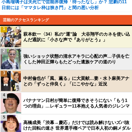
小島瑠璃子は夫死亡で芸能界復帰「待ったなし」か？ 悲劇の11
日前には「ママタレ枠は狭き門」と間の悪い分析
芸能のアクセスランキング
1
萩本欽一〈34〉私の“運”論 大谷翔平のカネを使い込
んだ通訳に「小さな声で『ありがとう』」
2
強いショック状態の清水アキラに心配の声…子供を亡
くした神田正輝らもたどった遺族ケアの道のり
3
中村倫也が「風、薫る」に大貢献…妻・水卜麻美アナ
との「ずっと仲良く」「にこやかな」近況
4
バナナマン日村が簡単に復帰できそうにない「もう1
つの理由」…レギュラー11本抱える人気者のジレンマ
5
高橋成美「渋幕→慶応」だけでは読み解けないズバ抜
けた回転の速さ 世界選手権ペアで日本人初の銅メダル