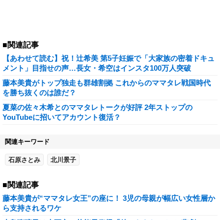
■関連記事
【あわせて読む】祝！辻希美 第5子妊娠で「大家族の密着ドキュ
メント」目指せの声…長女・希空はインスタ100万人突破
藤本美貴がトップ独走も群雄割拠 これからのママタレ戦国時代
を勝ち抜くのは誰だ？
夏菜の佐々木希とのママタレトークが好評 2年ストップの
YouTubeに招いてアカウント復活？
関連キーワード
石原さとみ
北川景子
■関連記事
藤本美貴が“ママタレ女王”の座に！ 3児の母親が幅広い女性層か
ら支持されるワケ