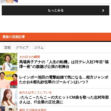
もっとみる
最新の芸能記事
芸能
グラビア
コラム
その日その瞬間
馬場典子アナの「人生の転機」は日テレ入社7年目“福
澤一座”の旗揚げ公演の初舞台
レインボー池田の電撃結婚で気になる…相方ジャンボ
たかお&都丸紗也華のゴールインはいつ？
あの人は今こうしている
♪たらこ～たらこ～の大ヒットCM曲を歌った志村玲那
さんは、IT企業の正社員に
巷説 立川談志水滸伝