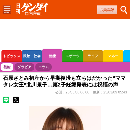
トピックス
政治・社会
芸能
スポーツ
ライフ
マネー
ボートレース
競輪
オートレース
芸能
グラビア
コラム
石原さとみ初産から早期復帰も立ちはだかった“ママ
タレ女王”北川景子…第2子妊娠発表には祝福の声
公開：
25/03/08 06:00
更新：
25/03/09 05:43