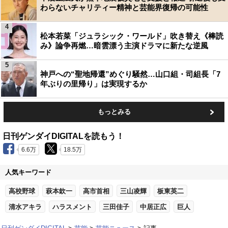
わらないチャリティー精神と芸能界復帰の可能性
4
松本若菜「ジュラシック・ワールド」吹き替え《棒読
み》論争再燃…暗雲漂う主演ドラマに新たな逆風
5
神戸への“聖地帰還”めぐり騒然…山口組・司組長「7
年ぶりの里帰り」は実現するか
もっとみる
日刊ゲンダイDIGITALを読もう！
6.6万
18.5万
人気キーワード
高校野球
萩本欽一
高市首相
三山凌輝
板東英二
清水アキラ
ハラスメント
三田佳子
中居正広
巨人