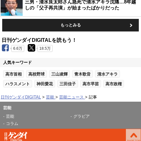
三男・清水良太郎さん急死で清水アキラ沈痛…8年越
しの「父子再共演」が始まったばかりだった
もっとみる
日刊ゲンダイDIGITALを読もう！
6.6万
18.5万
人気キーワード
高市首相
高校野球
三山凌輝
青木歌音
清水アキラ
ハラスメント
神田愛花
三田佳子
高市早苗
高市政権
日刊ゲンダイDIGITAL
芸能
芸能ニュース
記事
芸能
芸能
グラビア
コラム