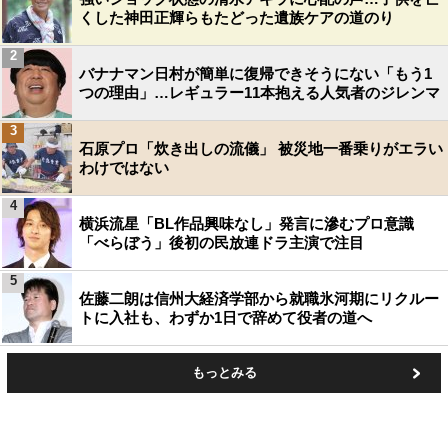
くした神田正輝らもたどった遺族ケアの道のり
2
バナナマン日村が簡単に復帰できそうにない「もう1
つの理由」…レギュラー11本抱える人気者のジレンマ
3
石原プロ「炊き出しの流儀」 被災地一番乗りがエラい
わけではない
4
横浜流星「BL作品興味なし」発言に滲むプロ意識
「べらぼう」後初の民放連ドラ主演で注目
5
佐藤二朗は信州大経済学部から就職氷河期にリクルー
トに入社も、わずか1日で辞めて役者の道へ
もっとみる