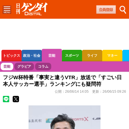
トピックス
政治・社会
芸能
スポーツ
ライフ
マネー
ボートレース
競輪
オートレース
芸能
グラビア
コラム
フジW杯特番「事実と違うVTR」放送で「すごい日
本人サッカー選手」ランキングにも疑問符
公開：
26/06/14 14:05
更新：
26/06/15 09:26