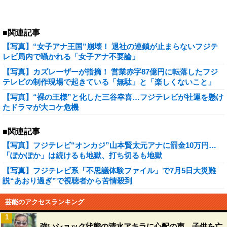
■関連記事
【写真】“女子アナ王国”崩壊！ 退社の連鎖が止まらないフジテ
レビ局内で囁かれる「女子アナ不要論」
【写真】カズレーザーが指摘！ 営業赤字87億円に転落したフジ
テレビの制作現場で起きている「無駄」と「楽しくないこと」
【写真】“裸の王様”と化した三谷幸喜…フジテレビが社運を懸け
たドラマが大コケ危機
■関連記事
【写真】フジテレビ“オンカジ”山本賢太元アナに罰金10万円…
「ぽかぽか」は続けるも地獄、打ち切るも地獄
【写真】フジテレビ系「不思議体験ファイル」で7月5日大災難
説“あおり過ぎ”で視聴者から苦情殺到
芸能のアクセスランキング
1
強いショック状態の清水アキラに心配の声…子供を亡