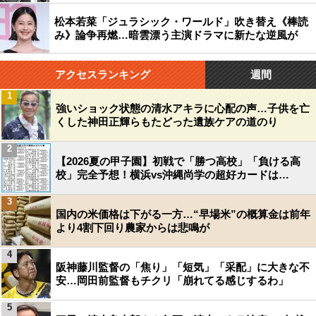
松本若菜「ジュラシック・ワールド」吹き替え《棒読
み》論争再燃…暗雲漂う主演ドラマに新たな逆風が
アクセスランキング
週間
1
強いショック状態の清水アキラに心配の声…子供を亡
くした神田正輝らもたどった遺族ケアの道のり
2
【2026夏の甲子園】初戦で「勝つ高校」「負ける高
校」完全予想！横浜vs沖縄尚学の超好カードは…
3
国内の米価格は下がる一方…“早場米”の概算金は前年
より4割下回り農家からは悲鳴が
4
阪神藤川監督の「焦り」「短気」「采配」に大きな不
安…岡田前監督もチクリ「崩れてる感じするわ」
5