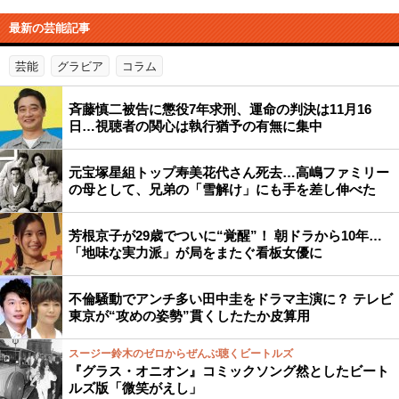
最新の芸能記事
芸能
グラビア
コラム
斉藤慎二被告に懲役7年求刑、運命の判決は11月16
日…視聴者の関心は執行猶予の有無に集中
元宝塚星組トップ寿美花代さん死去…高嶋ファミリー
の母として、兄弟の「雪解け」にも手を差し伸べた
芳根京子が29歳でついに“覚醒”！ 朝ドラから10年…
「地味な実力派」が局をまたぐ看板女優に
不倫騒動でアンチ多い田中圭をドラマ主演に？ テレビ
東京が“攻めの姿勢”貫くしたたか皮算用
スージー鈴木のゼロからぜんぶ聴くビートルズ
『グラス・オニオン』コミックソング然としたビート
ルズ版「微笑がえし」