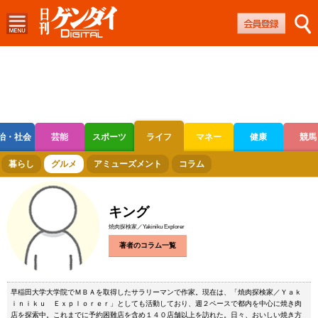
治・社会
芸能
スポーツ
ライフ
マネー
健康
競馬
ボートレース
競輪
オートレース
暮らし
グルメ
アミューズメント
コラム
キング
焼肉探検家／Yakiniku Explorer
著者のコラム一覧
早稲田大学大学院でＭＢＡを取得したサラリーマンで作家。現在は、「焼肉探検家／Ｙａｋ
ｉｎｉｋｕ Ｅｘｐｌｏｒｅｒ」としても活動しており、週２ペースで都内を中心に焼き肉
店を探索中。これまでに予約困難店を含め１４０店舗以上を訪れた。日々、おいしい焼き方