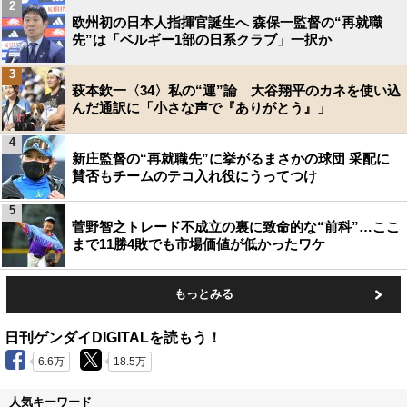
2
欧州初の日本人指揮官誕生へ 森保一監督の“再就職
先”は「ベルギー1部の日系クラブ」一択か
3
萩本欽一〈34〉私の“運”論 大谷翔平のカネを使い込
んだ通訳に「小さな声で『ありがとう』」
4
新庄監督の“再就職先”に挙がるまさかの球団 采配に
賛否もチームのテコ入れ役にうってつけ
5
菅野智之トレード不成立の裏に致命的な“前科”…ここ
まで11勝4敗でも市場価値が低かったワケ
もっとみる
日刊ゲンダイDIGITALを読もう！
6.6万
18.5万
人気キーワード