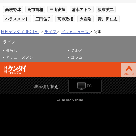
高校野球
高市首相
三山凌輝
清水アキラ
板東英二
ハラスメント
三田佳子
高市政権
大岩剛
黄川田仁志
日刊ゲンダイDIGITAL
ライフ
グルメニュース
記事
ライフ
暮らし
グルメ
アミューズメント
コラム
表示切り替え
（C）Nikkan Gendai