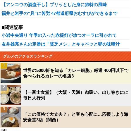
【アンコウの酒盗干し】プリッとした身に独特の風味
福井と岩手の“具”に苦労 47都道府県おむすびができるまで
■関連記事
小岩中央通り 年季の入った赤提灯が放つオーラに引かれて
友井雄亮さんの定番は「貧乏メシ」とキャベツと卵の味噌汁
グルメのアクセスランキング
1
世界の5000軒を知る「カレー細胞」厳選 400円以下で
食べられるカレーの名店3
2
【一富士食堂】（大阪・天満）肉吸い、出し巻きにに
毎日大行列
3
「この価格で大丈夫？」と客も心配に…応援しよう激
安食堂3店（関西）
4