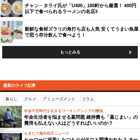
チャン・タライ氏が「U400」185軒から厳選！ 400円
以下で食べられるラーメンの名店3
5
新鮮な食材ズラリの角打ち店も人気 安くてうまい魚屋
で思う存分飲んで食べよう！
もっとみる
最新のライフ記事
暮らし
グルメ
アミューズメント
コラム
年金不安時代を生きるワーキングシニアの懊悩
年金生活者を悩ませる墓問題 維持費も「墓じまい」の
費用も払えない人はどうすればいいのか？
もぎたて海外仰天ニュース
ヒーローに仮装したつもりがテロと間違われた？ オー