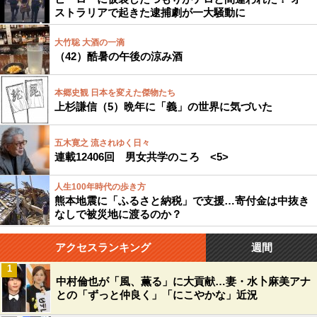
ストラリアで起きた逮捕劇が一大騒動に
大竹聡 大酒の一滴
（42）酷暑の午後の涼み酒
本郷史観 日本を変えた傑物たち
上杉謙信（5）晩年に「義」の世界に気づいた
五木寛之 流されゆく日々
連載12406回 男女共学のころ <5>
人生100年時代の歩き方
熊本地震に「ふるさと納税」で支援…寄付金は中抜き
なしで被災地に渡るのか？
アクセスランキング
週間
1
中村倫也が「風、薫る」に大貢献…妻・水卜麻美アナ
との「ずっと仲良く」「にこやかな」近況