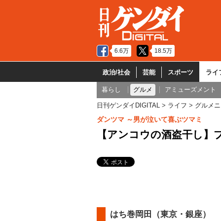
6.6万
18.5万
政治/社会
芸能
スポーツ
ライ
暮らし
グルメ
アミューズメント
日刊ゲンダイDIGITAL
ライフ
グルメニ
ダンツマ ～男が泣いて喜ぶツマミ
【アンコウの酒盗干し】
はち巻岡田（東京・銀座）