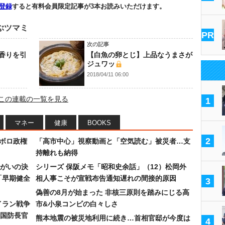
登録
すると有料会員限定記事が3本お読みいただけます。
ぶツマミ
PR
次の記事
香りを引
【白魚の卵とじ】上品なうまさが
ジュワッ
2018/04/11 06:00
この連載の一覧を見る
1
マネー
健康
BOOKS
2
なボロ政権
「高市中心」視察動画と「空気読む」被災者…支
持離れも納得
まがいの決
シリーズ 保阪メモ「昭和史余話」（12）松岡外
「早期健全
相人事こそが宣戦布告通知遅れの間接的原因
3
偽善の8月が始まった 非核三原則を踏みにじる高
イラン戦争
市&小泉コンビの白々しさ
国防長官
熊本地震の被災地利用に続き…首相官邸が今度は
4