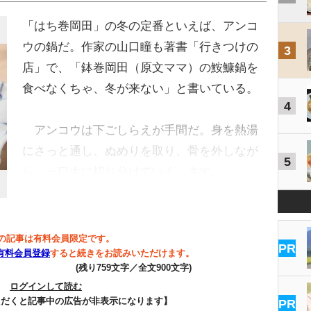
「はち巻岡田」の冬の定番といえば、アンコ
ウの鍋だ。作家の山口瞳も著書「行きつけの
3
店」で、「鉢巻岡田（原文ママ）の鮟鱇鍋を
食べなくちゃ、冬が来ない」と書いている。
4
アンコウは下ごしらえが手間だ。身を熱湯
にさっと通し、ぬめりを取り、骨を外しなが
5
ら、一口大に切り分けていく。さす…
の記事は有料会員限定です。
PR
有料会員登録
すると続きをお読みいただけます。
(残り759文字／全文900文字)
ログインして読む
ただくと記事中の広告が非表示になります】
PR