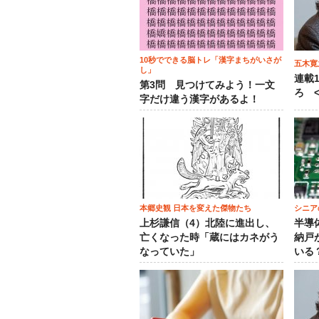
10秒でできる脳トレ「漢字まちがいさが
五木寛
し」
連載
第3問 見つけてみよう！一文
ろ <
字だけ違う漢字があるよ！
本郷史観 日本を変えた傑物たち
シニア
上杉謙信（4）北陸に進出し、
半導
亡くなった時「蔵にはカネがう
納戸
なっていた」
いる