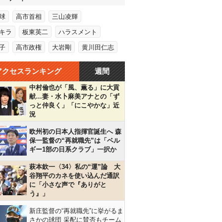
球
高市首相
三山凌輝
キラ
板東英二
ハラスメント
子
高市政権
大岩剛
黄川田仁志
アクセスランキング
週間
中村倫也が「風、薫る」に大貢
献…妻・水卜麻美アナとの「ず
っと仲良く」「にこやかな」近
況
欧州初の日本人指揮官誕生へ 森
保一監督の“再就職先”は「ベル
ギー1部の日系クラブ」一択か
萩本欽一〈34〉私の“運”論 大
谷翔平のカネを使い込んだ通訳
に「小さな声で『ありがと
う』」
新庄監督の“再就職先”に挙がるま
さかの球団 采配に賛否もチーム