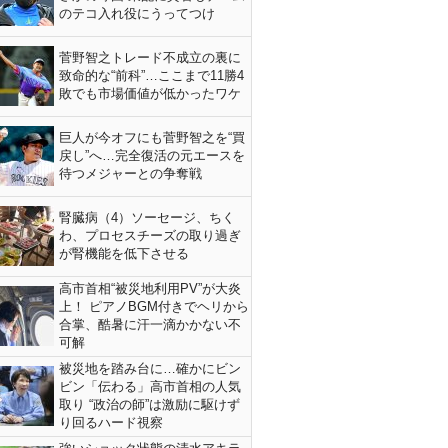
のテコ入れ役にうってつけ
菅野智之トレード不成立の裏に
致命的な“前科”…ここまで11勝4
敗でも市場価値が低かったワケ
巨人が今オフにも菅野智之を“買
戻し”へ…完全復活の元エースを
待つメジャーとの争奪戦
腎臓病（4）ソーセージ、ちく
わ、プロセスチーズの取り過ぎ
が腎機能を低下させる
高市首相“被災地利用PV”が大炎
上！ ピアノBGM付きでヘリから
合掌、酷暑に汗一滴かかない不
可解
被災地を踏み台に…確かにビン
ビン「伝わる」高市首相の人気
取り “政治の師”は激励に駆けず
り回るハード視察