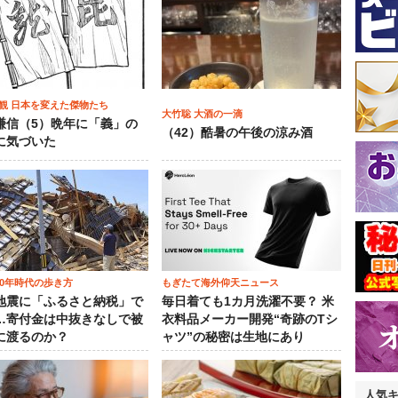
観 日本を変えた傑物たち
大竹聡 大酒の一滴
謙信（5）晩年に「義」の
（42）酷暑の午後の涼み酒
に気づいた
00年時代の歩き方
もぎたて海外仰天ニュース
地震に「ふるさと納税」で
毎日着ても1カ月洗濯不要？ 米
…寄付金は中抜きなしで被
衣料品メーカー開発“奇跡のTシ
に渡るのか？
ャツ”の秘密は生地にあり
人気