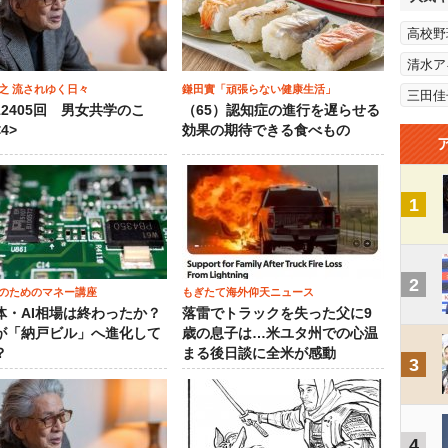
高校野
清水ア
之 流されゆく日々
鎌田實「頑張らない健康生活」
三田佳
12405回 男女共学のこ
（65）認知症の進行を遅らせる
4>
効果の期待できる食べもの
1
2
のためのマネー講座
もぎたて海外仰天ニュース
体・AI相場は終わったか？
落雷でトラックを失った父に9
が「納戸ビル」へ進化して
歳の息子は…米ユタ州での心温
？
まる後日談に全米が感動
3
4