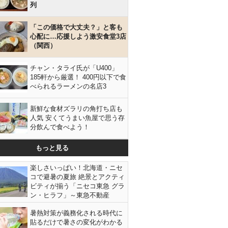
列
「この価格で大丈夫？」と客も
心配に…応援しよう激安食堂3店
（関西）
チャン・タライ氏が「U400」
185軒から厳選！ 400円以下で食
べられるラーメンの名店3
新鮮な食材ズラリの角打ち店も
人気 安くてうまい魚屋で思う存
分飲んで食べよう！
もっと見る
楽しさいっぱい！北海道・ニセ
コで避暑の夏旅 絶景とアクティ
ビティが揃う「ニセコ東急 グラ
ン・ヒラフ」～東急不動産
暑熱対策が義務化される時代に
貼るだけで暑さの変化がわかる