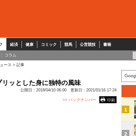
フ
経済
健康
コミック
競馬
公営競技
書籍
コラム
ュース
記事
プリッとした身に独特の風味
公開日：
2018/04/10 06:00
更新日：
2021/01/16 17:24
>> バックナンバー
印刷
1
2