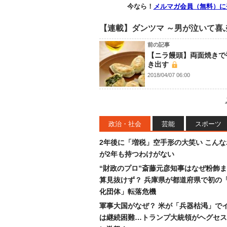
今なら！
メルマガ会員（無料）に
【連載】ダンツマ ～男が泣いて喜
前の記事
【ニラ饅頭】両面焼きで
き出す
2018/04/07 06:00
政治・社会
芸能
スポーツ
2年後に「増税」空手形の大笑い こん
が2年も持つわけがない
“財政のプロ”斎藤元彦知事はなぜ粉飾
算見抜けず？ 兵庫県が都道府県で初の
化団体」転落危機
軍事大国がなぜ？ 米が「兵器枯渇」で
は継続困難…トランプ大統領がヘグセス