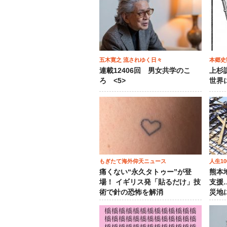
五木寛之 流されゆく日々
本郷史
連載12406回 男女共学のこ
上杉
ろ <5>
世界
もぎたて海外仰天ニュース
人生1
痛くない“永久タトゥー”が登
熊本
場！ イギリス発「貼るだけ」技
支援
術で針の恐怖を解消
災地