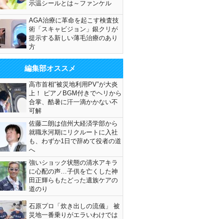
示温シールとは～ファンケル
AGA治療に革命を起こす検査技
術「スキャビジョン」銀クリが
提示する新しい薄毛治療のあり
方
編集部オススメ
高市首相“被災地利用PV”が大炎
上！ ピアノBGM付きでヘリから
合掌、酷暑に汗一滴かかない不
可解
佐藤二朗は信州大経済学部から
就職氷河期にリクルートに入社
も、わずか1日で辞めて役者の道
へ
強いショック状態の清水アキラ
に心配の声…子供を亡くした神
田正輝らもたどった遺族ケアの
道のり
石原プロ「炊き出しの流儀」 被
災地一番乗りがエラいわけでは