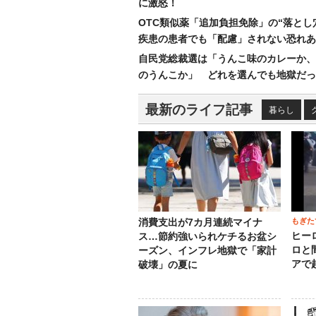
に激怒！
OTC類似薬「追加負担免除」の“落とし
疾患の患者でも「配慮」されない恐れあ
自民党総裁選は「うんこ味のカレーか、
のうんこか」 どれを選んでも地獄だっ
最新のライフ記事
暮らし
もぎた
消費支出が7カ月連続マイナ
ヒー
ス…節約強いられケチるお盆シ
ロと
ーズン、インフレ地獄で「家計
アで
破壊」の夏に