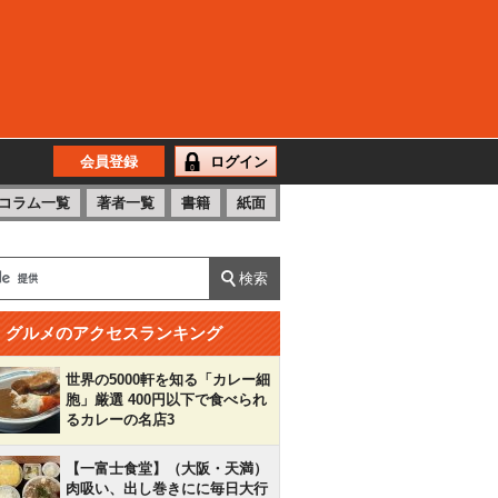
会員登録
ログイン
コラム一覧
著者一覧
書籍
紙面
グルメのアクセスランキング
世界の5000軒を知る「カレー細
胞」厳選 400円以下で食べられ
るカレーの名店3
【一富士食堂】（大阪・天満）
肉吸い、出し巻きにに毎日大行