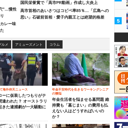
国民栄誉賞で「高市PR動画」作成し大炎上
穴”…慢性
高市首相のあいさつはコピペ率85％…「広島への
り
思い」石破前首相・愛子内親王とは絶望的格差
5
カレー味
た
グルメ
アミューズメント
コラム
て海外仰天ニュース
年金不安時代を生きるワーキングシニア
の懊悩
ローに仮装したつもりがテ
年金生活者を悩ませる墓問題 維
間違われた？ オーストラリ
持費も「墓じまい」の費用も払
起きた逮捕劇が一大騒動に
えない人はどうすればいいの
か？