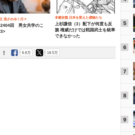
本郷史観 日本を変えた傑物たち
之 流されゆく日々
5
上杉謙信（3）配下が何度も反
12404回 男女共学のこ
旗 権威だけでは戦国武士を統率
3>
できなかった
6
う！
6.6万
18.5万
7
8
9