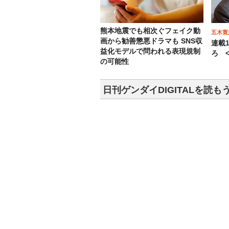
熊本地震でも相次ぐフェイク動
五木寛
画から勧善懲悪ドラマも SNS収
連載
益化モデルで問われる表現規制
ろ <
の可能性
日刊ゲンダイDIGITALを読も