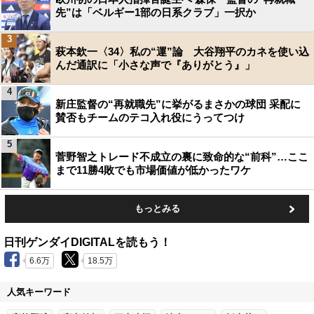
先”は「ベルギー1部の日系クラブ」一択か
3
萩本欽一〈34〉私の“運”論 大谷翔平のカネを使い込
んだ通訳に「小さな声で『ありがとう』」
4
新庄監督の“再就職先”に挙がるまさかの球団 采配に
賛否もチームのテコ入れ役にうってつけ
5
菅野智之トレード不成立の裏に致命的な“前科”…ここ
まで11勝4敗でも市場価値が低かったワケ
もっとみる
日刊ゲンダイDIGITALを読もう！
6.6万
18.5万
人気キーワード