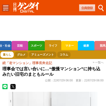
治・社会
芸能
スポーツ
ライフ
マネー
健康
競馬
ボートレース
競輪
オートレース
暮らし
グルメ
アミューズメント
コラム
> 一覧へ
続「老マンション」理事長奔走記
理事会では言い合いに…“傲慢マンション”に持ち込
みたい旧宅のまともルール
公開：
22/07/29 06:00
更新：
22/07/29 06:00