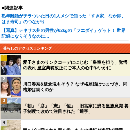
■関連記事
熟年離婚がチラついた日の1人メシで知った「すき家、なか卯、
はま寿司」のつながり
【写真】テキサス州の男性が62kgの「フエダイ」ゲット！ 世界
記録になりそうなのに…
暮らしのアクセスランキング
1
愛子さまのリンクコーデににじむ「皇室を担う」覚悟
の表れ 皇室典範改正にご本人の心中やいかに
2
川口春奈&板倉滉もそう？ なぜ格差婚はつまづき、同
格婚は続くのか
3
「朝」「彦」「憲」「恒」…旧宮家に残る皇族意識 養
子制度で改めて注目された「通字」
4