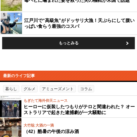
毒ヘビに噛まれた妻を救った夫の機転が米国で話題
5
江戸川で“高級魚”がドッサリ大漁！天ぷらにして腹い
っぱい食らう最強のコスパ
もっとみる
最新のライフ記事
暮らし
グルメ
アミューズメント
コラム
もぎたて海外仰天ニュース
ヒーローに仮装したつもりがテロと間違われた？ オー
ストラリアで起きた逮捕劇が一大騒動に
大竹聡 大酒の一滴
（42）酷暑の午後の涼み酒