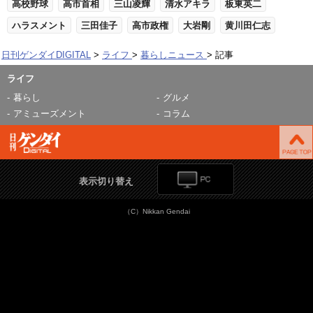
高校野球
高市首相
三山凌輝
清水アキラ
板東英二
ハラスメント
三田佳子
高市政権
大岩剛
黄川田仁志
日刊ゲンダイDIGITAL
ライフ
暮らしニュース
記事
ライフ
暮らし
グルメ
アミューズメント
コラム
表示切り替え
（C）Nikkan Gendai