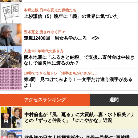
本郷史観 日本を変えた傑物たち
上杉謙信（5）晩年に「義」の世界に気づいた
五木寛之 流されゆく日々
連載12406回 男女共学のころ <5>
人生100年時代の歩き方
熊本地震に「ふるさと納税」で支援…寄付金は中抜き
なしで被災地に渡るのか？
10秒でできる脳トレ「漢字まちがいさがし」
第3問 見つけてみよう！一文字だけ違う漢字がある
よ！
アクセスランキング
週間
1
中村倫也が「風、薫る」に大貢献…妻・水卜麻美アナ
との「ずっと仲良く」「にこやかな」近況
2
欧州初の日本人指揮官誕生へ 森保一監督の“再就職