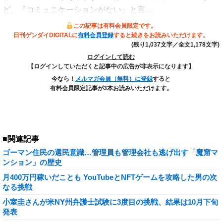
ど、『コミュニケーションがない』と言…
この記事は有料会員限定です。
日刊ゲンダイDIGITALに
有料会員登録
すると続きをお読みいただけます。
(残り1,037文字／全文1,178文字)
ログインして読む
【ログインしていただくと記事中の広告が非表示になります】
今なら！
メルマガ会員（無料）に登録
すると
有料会員限定記事が3本お読みいただけます。
■関連記事
ゴーマン住民の選民意識…管理員も管理会社も逃げ出す「魔窟マ
ンション」の歴史
月400万円稼いだことも YouTubeとNFTゲームを攻略した男の次
なる挑戦
小室圭さんが米NY州弁護士試験に3度目の挑戦、結果は10月下旬
発表