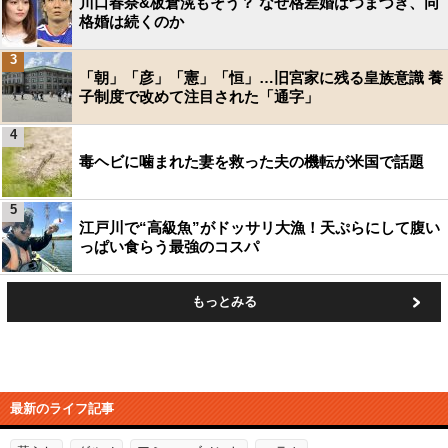
川口春奈&板倉滉もそう？ なぜ格差婚はつまづき、同
格婚は続くのか
3
「朝」「彦」「憲」「恒」…旧宮家に残る皇族意識 養
子制度で改めて注目された「通字」
4
毒ヘビに噛まれた妻を救った夫の機転が米国で話題
5
江戸川で“高級魚”がドッサリ大漁！天ぷらにして腹い
っぱい食らう最強のコスパ
もっとみる
最新のライフ記事