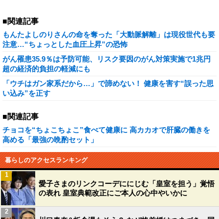
■関連記事
もんたよしのりさんの命を奪った「大動脈解離」は現役世代も要
注意…“ちょっとした血圧上昇”の恐怖
がん罹患35.9％は予防可能、リスク要因のがん対策実施で1兆円
超の経済的負担の軽減にも
「ウチはガン家系だから…」で諦めない！ 健康を害す“誤った思
い込み”を正す
■関連記事
チョコを“ちょこちょこ”食べて健康に 高カカオで肝臓の働きを
高める「最強の晩酌セット」
暮らしのアクセスランキング
1
愛子さまのリンクコーデににじむ「皇室を担う」覚悟
の表れ 皇室典範改正にご本人の心中やいかに
2