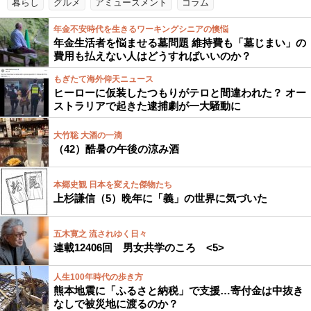
暮らし
グルメ
アミューズメント
コラム
年金不安時代を生きるワーキングシニアの懊悩
年金生活者を悩ませる墓問題 維持費も「墓じまい」の
費用も払えない人はどうすればいいのか？
もぎたて海外仰天ニュース
ヒーローに仮装したつもりがテロと間違われた？ オー
ストラリアで起きた逮捕劇が一大騒動に
大竹聡 大酒の一滴
（42）酷暑の午後の涼み酒
本郷史観 日本を変えた傑物たち
上杉謙信（5）晩年に「義」の世界に気づいた
五木寛之 流されゆく日々
連載12406回 男女共学のころ <5>
人生100年時代の歩き方
熊本地震に「ふるさと納税」で支援…寄付金は中抜き
なしで被災地に渡るのか？