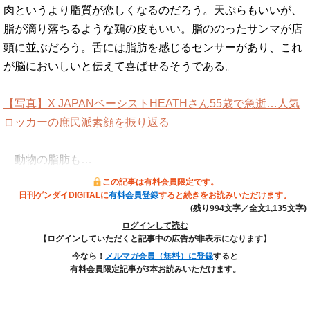
肉というより脂質が恋しくなるのだろう。天ぷらもいいが、
脂が滴り落ちるような鶏の皮もいい。脂ののったサンマが店
頭に並ぶだろう。舌には脂肪を感じるセンサーがあり、これ
が脳においしいと伝えて喜ばせるそうである。
【写真】X JAPANベーシストHEATHさん55歳で急逝…人気
ロッカーの庶民派素顔を振り返る
動物の脂肪も…
この記事は有料会員限定です。
日刊ゲンダイDIGITALに
有料会員登録
すると続きをお読みいただけます。
(残り994文字／全文1,135文字)
ログインして読む
【ログインしていただくと記事中の広告が非表示になります】
今なら！
メルマガ会員（無料）に登録
すると
有料会員限定記事が3本お読みいただけます。