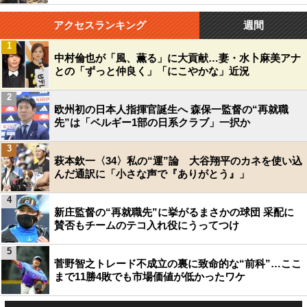
アクセスランキング
週間
1
中村倫也が「風、薫る」に大貢献…妻・水卜麻美アナ
との「ずっと仲良く」「にこやかな」近況
2
欧州初の日本人指揮官誕生へ 森保一監督の“再就職
先”は「ベルギー1部の日系クラブ」一択か
3
萩本欽一〈34〉私の“運”論 大谷翔平のカネを使い込
んだ通訳に「小さな声で『ありがとう』」
4
新庄監督の“再就職先”に挙がるまさかの球団 采配に
賛否もチームのテコ入れ役にうってつけ
5
菅野智之トレード不成立の裏に致命的な“前科”…ここ
まで11勝4敗でも市場価値が低かったワケ