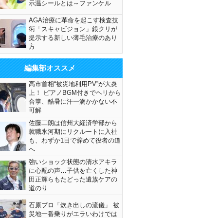
示温シールとは～ファンケル
AGA治療に革命を起こす検査技
術「スキャビジョン」銀クリが
提示する新しい薄毛治療のあり
方
編集部オススメ
高市首相“被災地利用PV”が大炎
上！ ピアノBGM付きでヘリから
合掌、酷暑に汗一滴かかない不
可解
佐藤二朗は信州大経済学部から
就職氷河期にリクルートに入社
も、わずか1日で辞めて役者の道
へ
強いショック状態の清水アキラ
に心配の声…子供を亡くした神
田正輝らもたどった遺族ケアの
道のり
石原プロ「炊き出しの流儀」 被
災地一番乗りがエラいわけでは