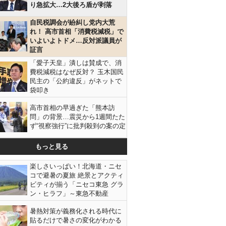
り急拡大…2大後ろ盾が剥落
自民税調会が紛糾し党内大荒
れ！ 高市首相「消費税減税」で
いよいよトドメ…反対派議員が
証言
「愛子天皇」潰しは賛成で、消
費税減税はなぜ反対？ 玉木国民
民主の「公約違反」がネットで
袋叩き
高市首相の早過ぎた「熊本訪
問」の背景…震災から1週間たた
ず“視察強行”に批判殺到の案の定
もっと見る
楽しさいっぱい！北海道・ニセ
コで避暑の夏旅 絶景とアクティ
ビティが揃う「ニセコ東急 グラ
ン・ヒラフ」～東急不動産
暑熱対策が義務化される時代に
貼るだけで暑さの変化がわかる