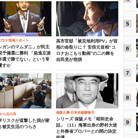
5
プ2.0 現地リポート
高市官邸「被災地利用PV」が首
シガンのマムダニ」が民主
相の命取りに？ 安倍元首相“コ
6
院予備選に勝利 「急進左派
ロナおこもり動画”の二の舞を
本選で勝てない」という常
自民党が危惧
覆すか
7
8
保阪正康 日本史縦横無尽
から左の耳
シリーズ 保阪メモ「昭和史余
学リスクが直撃した我が家
9
話」（11）海軍出身の野村大使
う被災生活のつらさ
と外務省プロパーとの間の決定
的溝