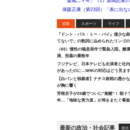
「旋風二十年」（1）新聞記者
保阪正康（第23回）「表に出な
芸能
スポーツ
ライフ
『ドント・パス・ミー・バイ』僅少な曲
てないで」の歌詞に込められたリンゴの
（69）慢性の喘息発作で緊急入院。酸
滴、投薬の最晩年
フジテレビ、日本テレビも出演者と社内
があったのに…NHKの対応はどう見ま
【白パンと独裁者】ナチス敗戦の愚かな
が胸に響く
芳根京子が29歳でついに“覚醒”！ 朝ド
年…「地味な実力派」が局をまたぐ看板
最新の政治・社会記事
政治