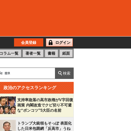
会員登録
ログイン
コラム一覧
著者一覧
書籍
紙面
政治のアクセスランキング
支持率急落の高市政権がV字回復
画策 内閣改造でクビ切り不可避
な“ポンコツ”5大臣の名前
トランプ大統領もそっぽ 表面化
した日米包囲網「反高市」うね