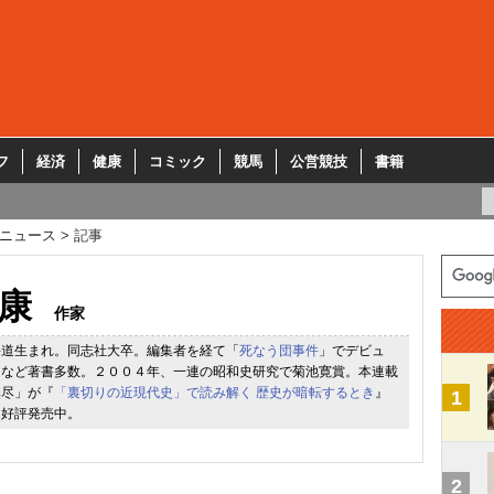
フ
経済
健康
コミック
競馬
公営競技
書籍
ニュース
記事
康
作家
海道生まれ。同志社大卒。編集者を経て「
死なう団事件
」でデビュ
」など著書多数。２００４年、一連の昭和史研究で菊池寛賞。本連載
無尽」が『
「裏切りの近現代史」で読み解く 歴史が暗転するとき
』
1
て好評発売中。
2