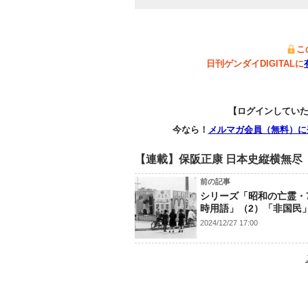
こ
日刊ゲンダイDIGITALに
【ログインしてい
今なら！
メルマガ会員（無料）に
【連載】保阪正康 日本史縦横無尽
前の記事
シリーズ「昭和の亡霊・
時用語」（2）「非国民
2024/12/27 17:00