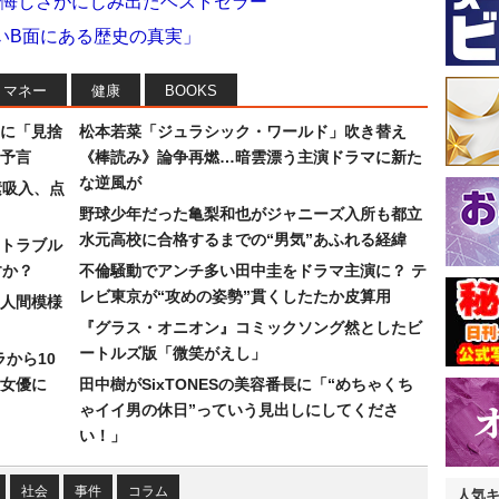
の悔しさがにじみ出たベストセラー
いB面にある歴史の真実」
マネー
健康
BOOKS
に「見捨
松本若菜「ジュラシック・ワールド」吹き替え
予言
《棒読み》論争再燃…暗雲漂う主演ドラマに新た
な逆風が
素吸入、点
野球少年だった亀梨和也がジャニーズ入所も都立
水元高校に合格するまでの“男気”あふれる経緯
トラブル
すか？
不倫騒動でアンチ多い田中圭をドラマ主演に？ テ
レビ東京が“攻めの姿勢”貫くしたたか皮算用
人間模様
『グラス・オニオン』コミックソング然としたビ
ートルズ版「微笑がえし」
ラから10
女優に
田中樹がSixTONESの美容番長に「“めちゃくち
ゃイイ男の休日”っていう見出しにしてくださ
い！」
社会
事件
コラム
人気