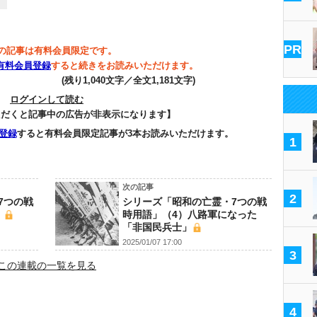
PR
の記事は有料会員限定です。
有料会員登録
すると続きをお読みいただけます。
(残り1,040文字／全文1,181文字)
ログインして読む
ただくと記事中の広告が非表示になります】
登録
すると有料会員限定記事が3本お読みいただけます。
1
次の記事
2
7つの戦
シリーズ「昭和の亡霊・7つの戦
」
時用語」（4）八路軍になった
「非国民兵士」
2025/01/07 17:00
3
この連載の一覧を見る
4