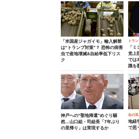
トラン
「米国産ジャガイモ」輸入解禁
「ミ
は“トランプ対策”？ 恐怖の病害
党上
虫で産地壊滅&自給率低下リス
では
ク
識を
右の耳
神戸への“聖地帰還”めぐり騒
地経
然…山口組・司組長「7年ぶり
で思
の里帰り」は実現するか