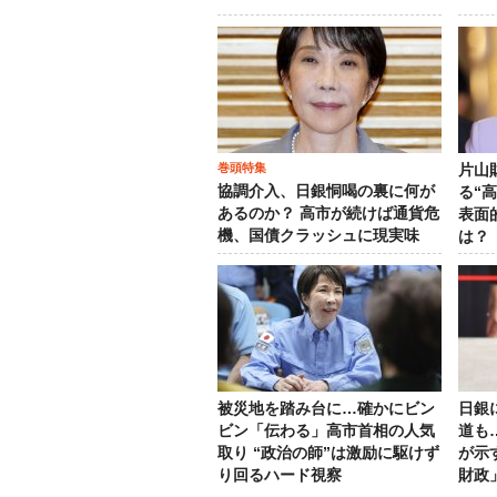
巻頭特集
片山
協調介入、日銀恫喝の裏に何が
る“
あるのか？ 高市が続けば通貨危
表面
機、国債クラッシュに現実味
は？
被災地を踏み台に…確かにビン
日銀
ビン「伝わる」高市首相の人気
道も
取り “政治の師”は激励に駆けず
が示
り回るハード視察
財政