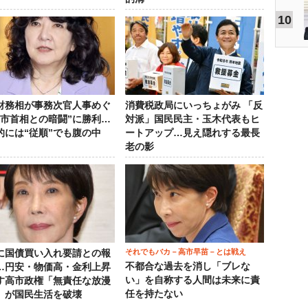
10
財務相が事務次官人事めぐ
消費税政局にいっちょがみ 「反
高市首相との暗闘”に勝利…
対派」国民民主・玉木代表もヒ
的には“従順”でも腹の中
ートアップ…見え隠れする最長
老の影
それでもバカ－高市早苗－とは戦え
に国債買い入れ要請との報
不都合な過去を消し「ブレな
…円安・物価高・金利上昇
い」を自称する人間は未来に責
す高市政権「無責任な放漫
任を持たない
」が国民生活を破壊