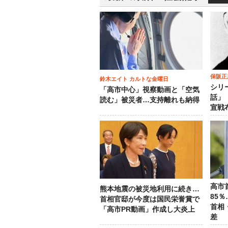
保阪正
鈴木エイト カルトな金曜日
シリ
「高市中心」視察動画と「空気
話」
読む」被災者…支持離れも納得
宣戦
高市
熊本地震の被災地利用に続き…
85
首相官邸が今度は国民栄誉賞で
首相
「高市PR動画」作成し大炎上
差