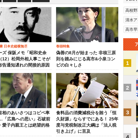
高校野
清水ア
高市早
康 日本史縦横無尽
巻頭特集
ーズ 保阪メモ「昭和史余
偽善の8月が始まった 非核三原
（12）松岡外相人事こそが
則を踏みにじる高市&小泉コン
1
布告通知遅れの間接的原因
ビの白々しさ
2
3
首相のあいさつはコピペ率
食料品の消費減税分を賄う「恒
％…「広島への思い」石破前
久財源」ならすでにある！ 25年
・愛子内親王とは絶望的格
度与党税制改正大綱は「法人税
引き上げ」に言及
4