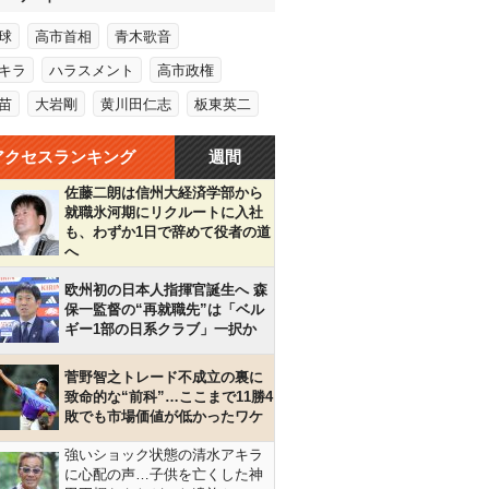
球
高市首相
青木歌音
キラ
ハラスメント
高市政権
苗
大岩剛
黄川田仁志
板東英二
アクセスランキング
週間
佐藤二朗は信州大経済学部から
就職氷河期にリクルートに入社
も、わずか1日で辞めて役者の道
へ
欧州初の日本人指揮官誕生へ 森
保一監督の“再就職先”は「ベル
ギー1部の日系クラブ」一択か
菅野智之トレード不成立の裏に
致命的な“前科”…ここまで11勝4
敗でも市場価値が低かったワケ
強いショック状態の清水アキラ
に心配の声…子供を亡くした神