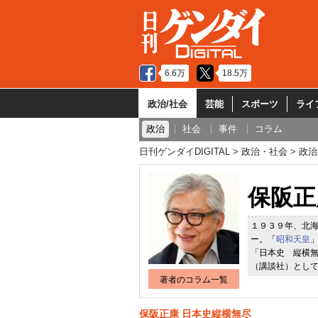
6.6万
18.5万
政治/社会
芸能
スポーツ
ライ
政治
社会
事件
コラム
日刊ゲンダイDIGITAL
政治・社会
政治
保阪正
１９３９年、北
ー。「
昭和天皇
「日本史 縦横
（講談社）とし
著者のコラム一覧
保阪正康 日本史縦横無尽