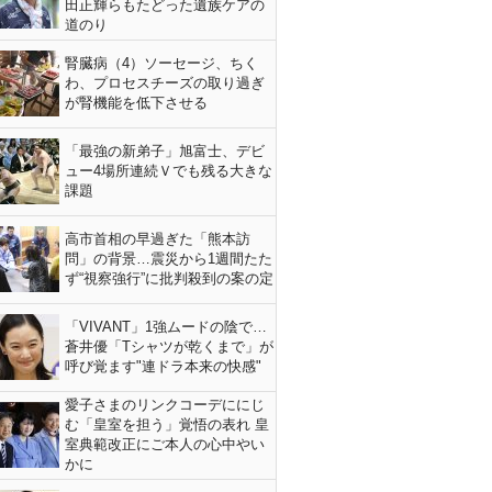
田正輝らもたどった遺族ケアの
道のり
腎臓病（4）ソーセージ、ちく
わ、プロセスチーズの取り過ぎ
が腎機能を低下させる
「最強の新弟子」旭富士、デビ
ュー4場所連続Ｖでも残る大きな
課題
高市首相の早過ぎた「熊本訪
問」の背景…震災から1週間たた
ず“視察強行”に批判殺到の案の定
「VIVANT」1強ムードの陰で…
蒼井優「Tシャツが乾くまで」が
呼び覚ます"連ドラ本来の快感"
愛子さまのリンクコーデににじ
む「皇室を担う」覚悟の表れ 皇
室典範改正にご本人の心中やい
かに