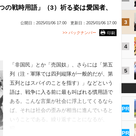
つの戦時用語」（3）祈る姿は愛国者、
3
公開日：
2025/01/06 17:00
更新日：
2025/01/06 17:00
>> バックナンバー
印刷
4
「非国民」とか「売国奴」、さらには「第五
5
列（注・軍隊では四列縦隊が一般的だが、第
五列とはスパイのことを指す）」などという
語は、戦争に入る前に最も叫ばれる慣用語で
ある。こんな言葉が社会に浮上してくるなら
PR
ば、それは社会の歪みが相当に進んでいると
いうことである。繰り返すことになるが、
昭…
PR