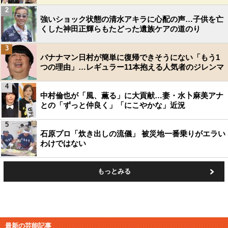
2
強いショック状態の清水アキラに心配の声…子供を亡
くした神田正輝らもたどった遺族ケアの道のり
3
バナナマン日村が簡単に復帰できそうにない「もう1
つの理由」…レギュラー11本抱える人気者のジレンマ
4
中村倫也が「風、薫る」に大貢献…妻・水卜麻美アナ
との「ずっと仲良く」「にこやかな」近況
5
石原プロ「炊き出しの流儀」 被災地一番乗りがエラい
わけではない
もっとみる
最新の芸能記事