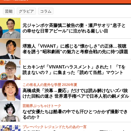
芸能
グラビア
コラム
元ジャンポケ斉藤慎二被告の妻・瀬戸サオリ“息子と
の幸せな日常アピール”に注がれる厳しい目
堺雅人「VIVANT」に感じる“懐かしさ”の正体…視聴
者を誘う“昭和劇画”の魅力と考察合戦の先に待つ課題
ヒカキンが「VIVANTハラスメント」された！ 「Tを
読まないの？」に集まった「読めて当然」マウント
この有名人の意外な学歴 2026年夏
高橋成美「渋幕→慶応」だけでは読み解けないズバ抜
けた回転の速さ 世界選手権ペアで日本人初の銅メダル
芸能界ぶっちゃけトーク
なぜ女優たちは酷暑の中でも汗ひとつかかず撮影でき
るのか？
プレーバック レジェンドたちのあの一言