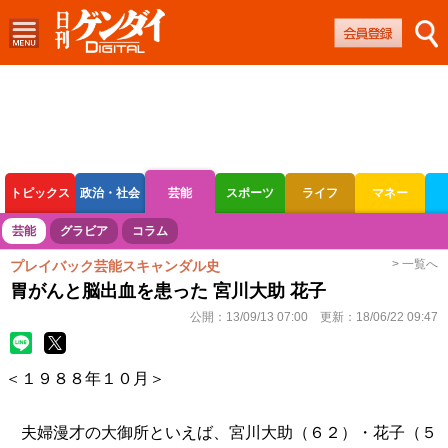
トピックス
政治・社会
芸能
スポーツ
ライフ
マネー
ボートレース
競輪
オートレース
芸能
グラビア
コラム
> 一覧へ
プレイバック芸能スキャンダル史
胃がんと脳出血を患った 宮川大助 花子
公開：
13/09/13 07:00
更新：
18/06/22 09:47
＜１９８８年１０月＞
夫婦漫才の大御所といえば、宮川大助（６２）・花子（５