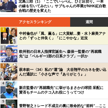
北島三郎（1）「ここでいっぺん、ひと区切り。一本
の線を引いてみたい」サブちゃんの卒業がNHK紅白歌
合戦の歴史を変えた
アクセスランキング
週間
1
中村倫也が「風、薫る」に大貢献…妻・水卜麻美アナ
との「ずっと仲良く」「にこやかな」近況
2
欧州初の日本人指揮官誕生へ 森保一監督の“再就職
先”は「ベルギー1部の日系クラブ」一択か
3
萩本欽一〈34〉私の“運”論 大谷翔平のカネを使い込
んだ通訳に「小さな声で『ありがとう』」
4
新庄監督の“再就職先”に挙がるまさかの球団 采配に
賛否もチームのテコ入れ役にうってつけ
5
菅野智之トレード不成立の裏に致命的な“前科”…ここ