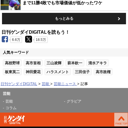
まで11勝4敗でも市場価値が低かったワケ
もっとみる
日刊ゲンダイDIGITALを読もう！
6.6万
18.5万
人気キーワード
高校野球
高市首相
三山凌輝
萩本欽一
清水アキラ
板東英二
神田愛花
ハラスメント
三田佳子
高市政権
日刊ゲンダイDIGITAL
芸能
芸能ニュース
記事
芸能
芸能
グラビア
コラム