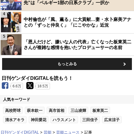
先”は「ベルギー1部の日系クラブ」一択か
4
中村倫也が「風、薫る」に大貢献…妻・水卜麻美アナ
との「ずっと仲良く」「にこやかな」近況
5
「恩人だけど、嫌いな人の代表」亡くなった板東英二
さんが複雑な感情を抱いたプロデューサーの名前
もっとみる
日刊ゲンダイDIGITALを読もう！
6.6万
18.5万
人気キーワード
高校野球
萩本欽一
高市首相
三山凌輝
板東英二
清水アキラ
神田愛花
ハラスメント
三田佳子
広末涼子
日刊ゲンダイDIGITAL
芸能
芸能ニュース
記事