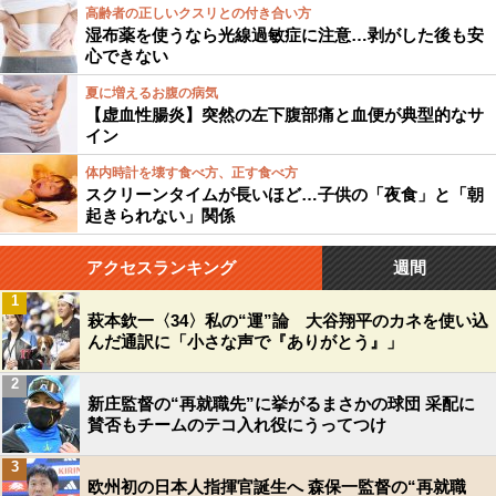
高齢者の正しいクスリとの付き合い方
湿布薬を使うなら光線過敏症に注意…剥がした後も安
心できない
夏に増えるお腹の病気
【虚血性腸炎】突然の左下腹部痛と血便が典型的なサ
イン
体内時計を壊す食べ方、正す食べ方
スクリーンタイムが長いほど…子供の「夜食」と「朝
起きられない」関係
アクセスランキング
週間
1
萩本欽一〈34〉私の“運”論 大谷翔平のカネを使い込
んだ通訳に「小さな声で『ありがとう』」
2
新庄監督の“再就職先”に挙がるまさかの球団 采配に
賛否もチームのテコ入れ役にうってつけ
3
欧州初の日本人指揮官誕生へ 森保一監督の“再就職