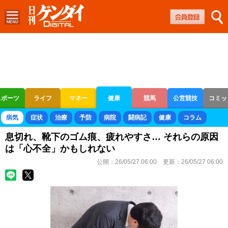
スポーツ
ライフ
マネー
健康
競馬
公営競技
コミッ
ボートレース
競輪
オートレース
病気
症状
治療
予防
病院
闘病記
健康
コラム
息切れ、靴下のゴム痕、疲れやすさ… それらの原因
は「心不全」かもしれない
公開：
26/05/27 06:00
更新：
26/05/27 06:00