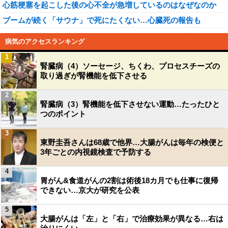
心筋梗塞を起こした後の心不全が急増しているのはなぜなのか
ブームが続く「サウナ」で死にたくない…心臓死の報告も
病気のアクセスランキング
1
腎臓病（4）ソーセージ、ちくわ、プロセスチーズの
取り過ぎが腎機能を低下させる
2
腎臓病（3）腎機能を低下させない運動…たったひと
つのポイント
3
東野圭吾さんは68歳で他界…大腸がんは毎年の検便と
3年ごとの内視鏡検査で予防する
4
胃がん&食道がんの2割は術後18カ月でも仕事に復帰
できない…京大が研究を公表
5
大腸がんは「左」と「右」で治療効果が異なる…右は