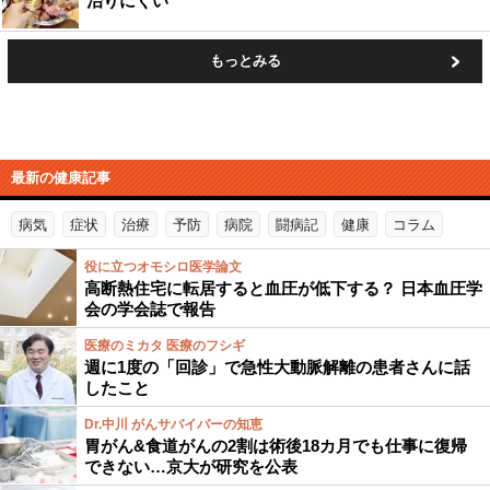
治りにくい
もっとみる
最新の健康記事
病気
症状
治療
予防
病院
闘病記
健康
コラム
役に立つオモシロ医学論文
高断熱住宅に転居すると血圧が低下する？ 日本血圧学
会の学会誌で報告
医療のミカタ 医療のフシギ
週に1度の「回診」で急性大動脈解離の患者さんに話
したこと
Dr.中川 がんサバイバーの知恵
胃がん&食道がんの2割は術後18カ月でも仕事に復帰
できない…京大が研究を公表