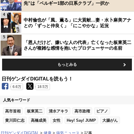
先”は「ベルギー1部の日系クラブ」一択か
4
中村倫也が「風、薫る」に大貢献…妻・水卜麻美アナ
との「ずっと仲良く」「にこやかな」近況
5
「恩人だけど、嫌いな人の代表」亡くなった板東英二
さんが複雑な感情を抱いたプロデューサーの名前
もっとみる
日刊ゲンダイDIGITALを読もう！
6.6万
18.5万
人気キーワード
高市首相
板東英二
清水アキラ
高市政権
ピアノ
黄川田仁志
高橋成美
女性
Hey! Say! JUMP
大腸がん
日刊ゲンダイDIGITAL
健康
病気ニュース
記事