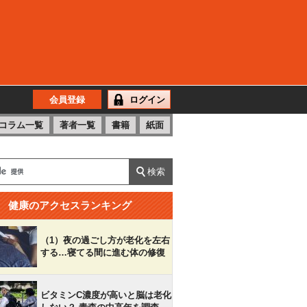
会員登録
ログイン
コラム一覧
著者一覧
書籍
紙面
健康のアクセスランキング
（1）夜の過ごし方が老化を左右
する…寝てる間に進む体の修復
ビタミンC濃度が高いと脳は老化