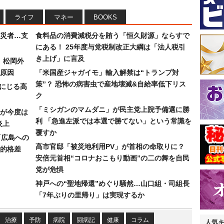
ライフ
マネー
BOOKS
災者…支
食料品の消費減税分を賄う「恒久財源」ならすで
にある！ 25年度与党税制改正大綱は「法人税引
き上げ」に言及
）松岡外
原因
「米国産ジャガイモ」輸入解禁は“トランプ対
策”？ 恐怖の病害虫で産地壊滅&自給率低下リス
みにじる高
ク
「ミシガンのマムダニ」が民主党上院予備選に勝
が今度は
利 「急進左派では本選で勝てない」という常識を
炎上
覆すか
「広島への
高市官邸「被災地利用PV」が首相の命取りに？
的格差
安倍元首相“コロナおこもり動画”の二の舞を自民
党が危惧
神戸への“聖地帰還”めぐり騒然…山口組・司組長
「7年ぶりの里帰り」は実現するか
治療
予防
病院
闘病記
健康
コラム
人気