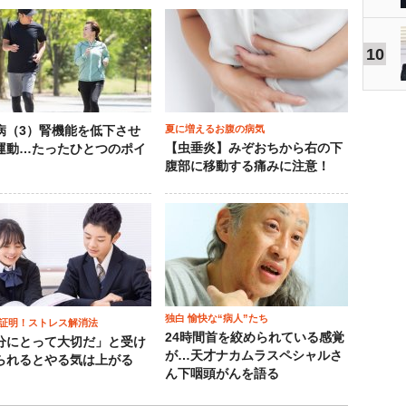
10
夏に増えるお腹の病気
病（3）腎機能を低下させ
【虫垂炎】みぞおちから右の下
運動…たったひとつのポイ
腹部に移動する痛みに注意！
独白 愉快な“病人”たち
証明！ストレス解消法
24時間首を絞められている感覚
分にとって大切だ」と受け
が…天才ナカムラスペシャルさ
られるとやる気は上がる
ん下咽頭がんを語る