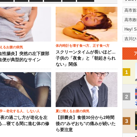
高市首
高市政
Hey! 
吉川ひ
体内時計を壊す食べ方、正す食べ方
えるお腹の病気
スクリーンタイムが長いほど…
血性腸炎】突然の左下腹部
子供の「夜食」と「朝起きられ
血便が典型的なサイン
ない」関係
1
2
学～老化する人、しない人
夏に増えるお腹の病気
）夜の過ごし方が老化を左
【胆嚢炎】食後30分から2時間
3
る…寝てる間に進む体の修
後の“みぞおち”の痛みが続いた
ら要注意