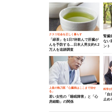
クスリ社会を正しく暮らす
腎臓
「緑茶」を1日7杯飲んで肝臓が
ない
んを予防する…日本人男女約4.2
ント
万人を追跡調査
上皇の執刀医「心臓病はここまで治せ
科学が
る」
「自
若い女性の「睡眠障害」と「心
止め
房細動」の関係