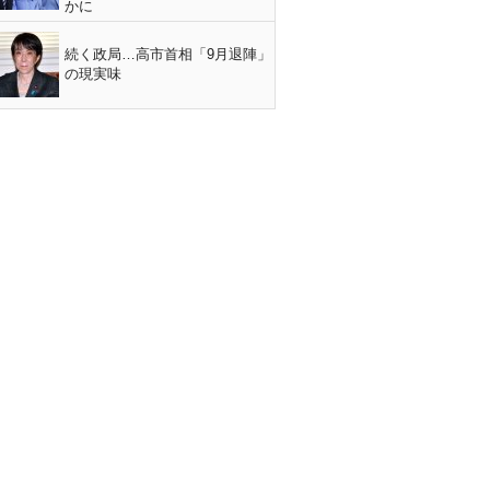
かに
続く政局…高市首相「9月退陣」
の現実味