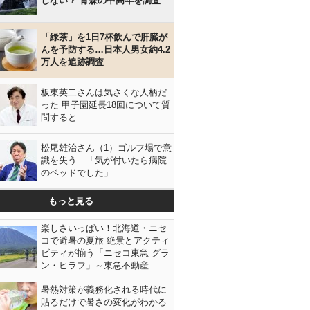
しない？ 青森の中高年を調査
「緑茶」を1日7杯飲んで肝臓が
んを予防する…日本人男女約4.2
万人を追跡調査
板東英二さんは気さくな人柄だ
った 甲子園延長18回について質
問すると…
松尾雄治さん（1）ゴルフ場で意
識を失う…「気が付いたら病院
のベッドでした」
もっと見る
楽しさいっぱい！北海道・ニセ
コで避暑の夏旅 絶景とアクティ
ビティが揃う「ニセコ東急 グラ
ン・ヒラフ」～東急不動産
暑熱対策が義務化される時代に
貼るだけで暑さの変化がわかる