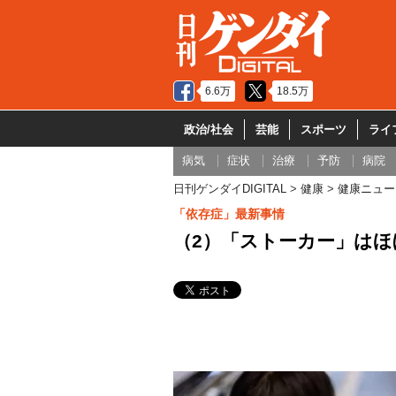
6.6万
18.5万
政治/社会
芸能
スポーツ
ライ
病気
症状
治療
予防
病院
日刊ゲンダイDIGITAL
健康
健康ニュー
「依存症」最新事情
（2）「ストーカー」は