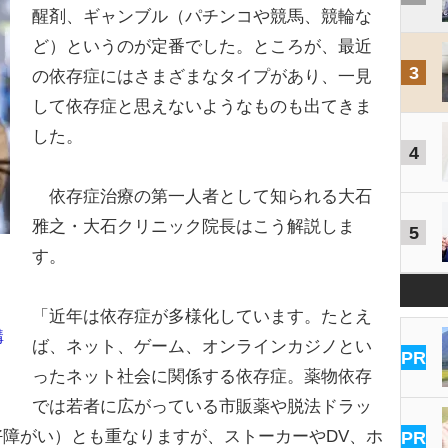
醒剤、ギャンブル（パチンコや競馬、競輪な
ど）というのが定番でした。ところが、最近
3
の依存症にはさまざまなタイプがあり、一見
して依存症と思えないようなものも出てきま
した。
4
依存症治療の第一人者として知られる大石
雅之・大石クリニック院長はこう解説しま
5
す。
「近年は依存症が多様化しています。たとえ
購
ば、ネット、ゲーム、オンラインカジノとい
PR
ったネット社会に関係する依存症。薬物依存
では若者に広がっている市販薬や脱法ドラッ
障がい）とも重なりますが、ストーカーやDV、ホ
PR