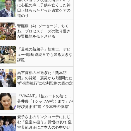
に心配の声…子供を亡くした神
田正輝らもたどった遺族ケアの
道のり
腎臓病（4）ソーセージ、ちく
わ、プロセスチーズの取り過ぎ
が腎機能を低下させる
「最強の新弟子」旭富士、デビ
ュー4場所連続Ｖでも残る大きな
課題
高市首相の早過ぎた「熊本訪
問」の背景…震災から1週間たた
ず“視察強行”に批判殺到の案の定
「VIVANT」1強ムードの陰で…
蒼井優「Tシャツが乾くまで」が
呼び覚ます"連ドラ本来の快感"
愛子さまのリンクコーデににじ
む「皇室を担う」覚悟の表れ 皇
室典範改正にご本人の心中やい