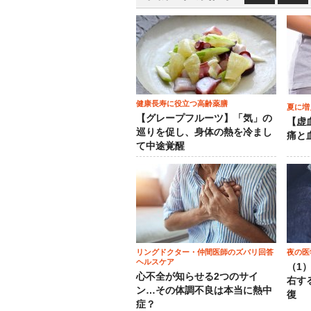
健康長寿に役立つ高齢薬膳
夏に増
【グレープフルーツ】「気」の
【虚
巡りを促し、身体の熱を冷まし
痛と
て中途覚醒
リングドクター・仲間医師のズバリ回答
夜の医
ヘルスケア
（1
心不全が知らせる2つのサイ
右す
ン…その体調不良は本当に熱中
復
症？