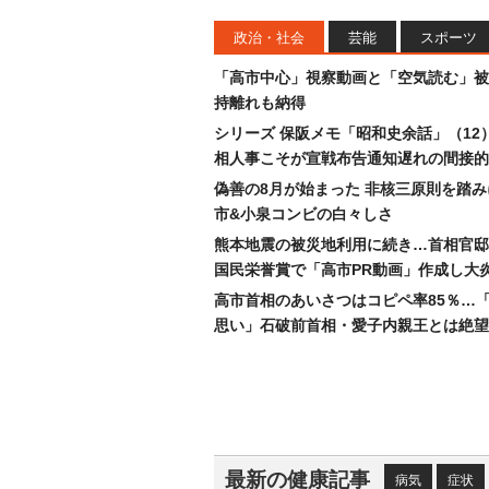
政治・社会
芸能
スポーツ
「高市中心」視察動画と「空気読む」被
持離れも納得
シリーズ 保阪メモ「昭和史余話」（12
相人事こそが宣戦布告通知遅れの間接的
偽善の8月が始まった 非核三原則を踏
市&小泉コンビの白々しさ
熊本地震の被災地利用に続き…首相官邸
国民栄誉賞で「高市PR動画」作成し大
高市首相のあいさつはコピペ率85％…
思い」石破前首相・愛子内親王とは絶望
最新の健康記事
病気
症状