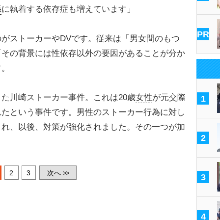
係
に執着する依存症も増えています」
PR
がストーカーやDVです。従来は「男女間のもつ
「その背景には性依存以外の要因があることが分か
す。
た川崎ストーカー事件。これは20歳
女性
が元交際
1
れたという事件です。男性のストーカー行為に対し
され、以後、対策が強化されました。その一つが加
2
2
3
次へ
>>
3
4