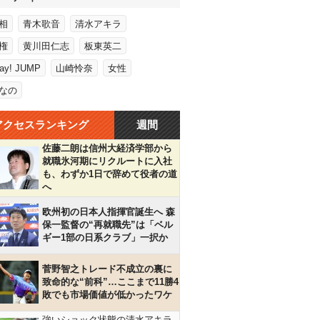
相
青木歌音
清水アキラ
権
黄川田仁志
板東英二
Say! JUMP
山崎怜奈
女性
なの
アクセスランキング
週間
佐藤二朗は信州大経済学部から
就職氷河期にリクルートに入社
も、わずか1日で辞めて役者の道
へ
欧州初の日本人指揮官誕生へ 森
保一監督の“再就職先”は「ベル
ギー1部の日系クラブ」一択か
菅野智之トレード不成立の裏に
致命的な“前科”…ここまで11勝4
敗でも市場価値が低かったワケ
強いショック状態の清水アキラ