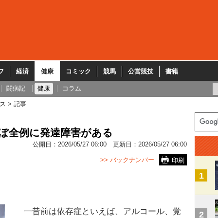
フ
経済
健康
コミック
競馬
公営競技
書籍
闘病記
健康
コラム
ス
記事
ほぼ全例に発達障害がある
公開日：
2026/05/27 06:00
更新日：
2026/05/27 06:00
>> バックナンバー
印刷
1
一昔前は依存症といえば、アルコール、覚
2