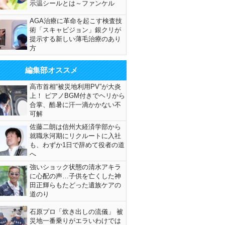
示温シールとは～ファンケル
AGA治療に革命を起こす検査技
術「スキャビジョン」銀クリが
提示する新しい薄毛治療のあり
方
編集部オススメ
高市首相“被災地利用PV”が大炎
上！ ピアノBGM付きでヘリから
合掌、酷暑に汗一滴かかない不
可解
佐藤二朗は信州大経済学部から
就職氷河期にリクルートに入社
も、わずか1日で辞めて役者の道
へ
強いショック状態の清水アキラ
に心配の声…子供を亡くした神
田正輝らもたどった遺族ケアの
道のり
石原プロ「炊き出しの流儀」 被
災地一番乗りがエラいわけでは