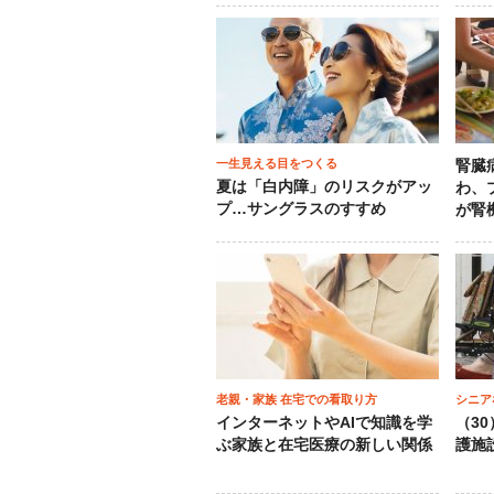
一生見える目をつくる
腎臓
夏は「白内障」のリスクがアッ
わ、
プ…サングラスのすすめ
が腎
老親・家族 在宅での看取り方
シニア
インターネットやAIで知識を学
（3
ぶ家族と在宅医療の新しい関係
護施