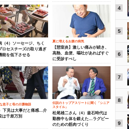
4
5
夏に増えるお腹の病気
病（4）ソーセージ、ちく
【憩室炎】激しい痛みが続き、
プロセスチーズの取り過ぎ
高熱、血便、嘔吐があればすぐ
6
機能を低下させる
に受診すべし
7
8
伝説のトップアスリートに聞く「シニア
な息子と母の介護物語
スタイル」
0）下見は大事だと痛感…介
松尾雄二さん（4）釜石時代は
設は千差万別
勤務中も体を鍛えた…ラグビー
9
のための筋肉づくり