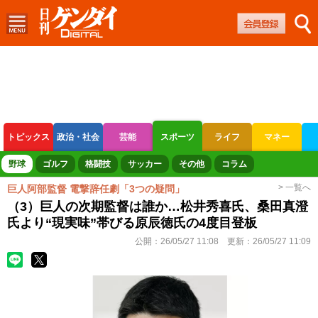
トピックス
政治・社会
芸能
スポーツ
ライフ
マネー
ボートレース
競輪
オートレース
野球
ゴルフ
格闘技
サッカー
その他
コラム
> 一覧へ
巨人阿部監督 電撃辞任劇「3つの疑問」
（3）巨人の次期監督は誰か…松井秀喜氏、桑田真澄
氏より“現実味”帯びる原辰徳氏の4度目登板
公開：
26/05/27 11:08
更新：
26/05/27 11:09