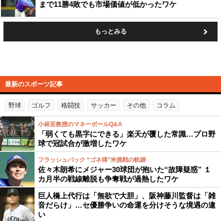
まで11勝4敗でも市場価値が低かったワケ
もっとみる
最新のスポーツ記事
野球
ゴルフ
格闘技
サッカー
その他
コラム
小林至教授のマネーボールQ&A
「弱くても黒字にできる」楽天が覆した常識…プロ野
球で冠試合が激増したワケ
フラッシュバック “ゴネ得”米挑戦の軌跡
佐々木朗希にメジャー30球団が抱いた“故障疑惑” １
カ月半の戦線離脱も争奪戦が過熱したワケ
巨人橋上代行は「無欲で大胆」、阪神藤川監督は「雑
音だらけ」…セ優勝争いの命運を分けそうな境遇の違
い