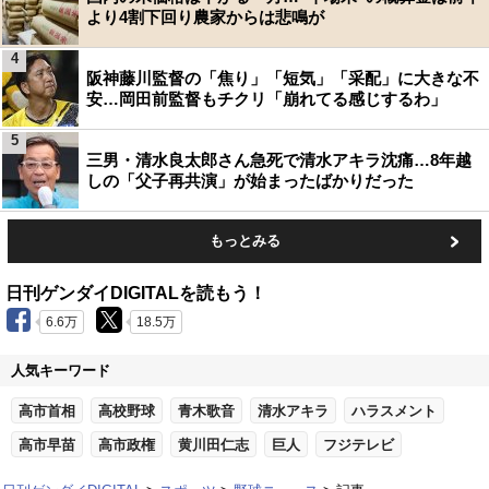
より4割下回り農家からは悲鳴が
4
阪神藤川監督の「焦り」「短気」「采配」に大きな不
安…岡田前監督もチクリ「崩れてる感じするわ」
5
三男・清水良太郎さん急死で清水アキラ沈痛…8年越
しの「父子再共演」が始まったばかりだった
もっとみる
日刊ゲンダイDIGITALを読もう！
6.6万
18.5万
人気キーワード
高市首相
高校野球
青木歌音
清水アキラ
ハラスメント
高市早苗
高市政権
黄川田仁志
巨人
フジテレビ