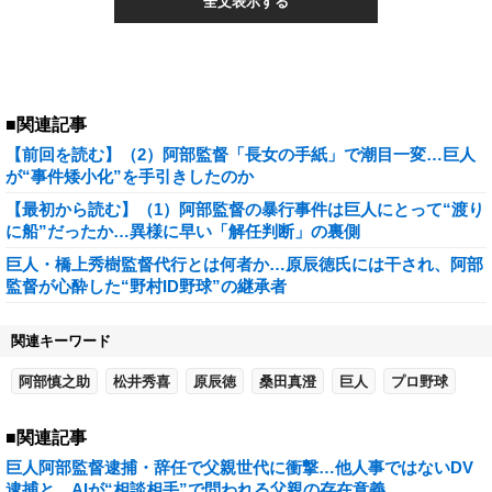
全文表示する
■関連記事
【前回を読む】（2）阿部監督「長女の手紙」で潮目一変…巨人
が“事件矮小化”を手引きしたのか
【最初から読む】（1）阿部監督の暴行事件は巨人にとって“渡り
に船”だったか…異様に早い「解任判断」の裏側
巨人・橋上秀樹監督代行とは何者か…原辰徳氏には干され、阿部
監督が心酔した“野村ID野球”の継承者
関連キーワード
阿部慎之助
松井秀喜
原辰徳
桑田真澄
巨人
プロ野球
■関連記事
巨人阿部監督逮捕・辞任で父親世代に衝撃…他人事ではないDV
逮捕と、AIが“相談相手”で問われる父親の存在意義