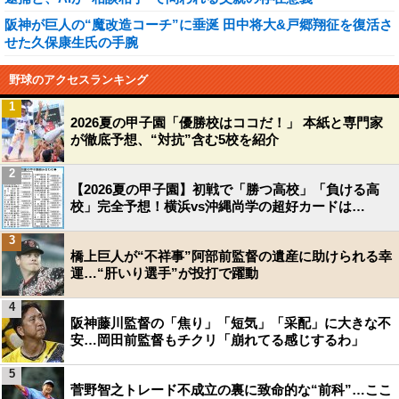
阪神が巨人の“魔改造コーチ”に垂涎 田中将大&戸郷翔征を復活さ
せた久保康生氏の手腕
野球のアクセスランキング
1
2026夏の甲子園「優勝校はココだ！」 本紙と専門家
が徹底予想、“対抗”含む5校を紹介
2
【2026夏の甲子園】初戦で「勝つ高校」「負ける高
校」完全予想！横浜vs沖縄尚学の超好カードは…
3
橋上巨人が“不祥事”阿部前監督の遺産に助けられる幸
運…“肝いり選手”が投打で躍動
4
阪神藤川監督の「焦り」「短気」「采配」に大きな不
安…岡田前監督もチクリ「崩れてる感じするわ」
5
菅野智之トレード不成立の裏に致命的な“前科”…ここ