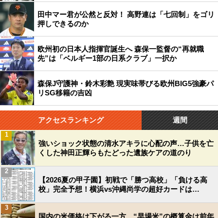
田中マー君が公然と反対！ 高野連は「七回制」をゴリ
押しできるのか
欧州初の日本人指揮官誕生へ 森保一監督の“再就職
先”は「ベルギー1部の日系クラブ」一択か
森保J守護神・鈴木彩艶 現実味帯びる欧州BIG5強豪パ
リSG移籍の吉凶
アクセスランキング
週間
1
強いショック状態の清水アキラに心配の声…子供を亡
くした神田正輝らもたどった遺族ケアの道のり
2
【2026夏の甲子園】初戦で「勝つ高校」「負ける高
校」完全予想！横浜vs沖縄尚学の超好カードは…
3
国内の米価格は下がる一方…“早場米”の概算金は前年