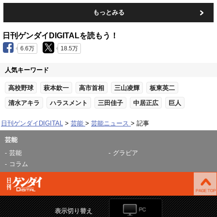
もっとみる
日刊ゲンダイDIGITALを読もう！
6.6万
18.5万
人気キーワード
高校野球
萩本欽一
高市首相
三山凌輝
板東英二
清水アキラ
ハラスメント
三田佳子
中居正広
巨人
日刊ゲンダイDIGITAL
芸能
芸能ニュース
記事
芸能
芸能
グラビア
コラム
表示切り替え