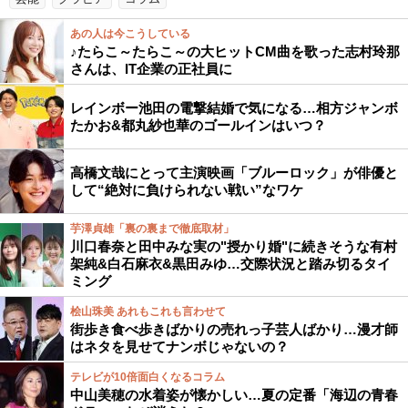
あの人は今こうしている
♪たらこ～たらこ～の大ヒットCM曲を歌った志村玲那
さんは、IT企業の正社員に
レインボー池田の電撃結婚で気になる…相方ジャンボ
たかお&都丸紗也華のゴールインはいつ？
高橋文哉にとって主演映画「ブルーロック」が俳優と
して“絶対に負けられない戦い”なワケ
芋澤貞雄「裏の裏まで徹底取材」
川口春奈と田中みな実の"授かり婚"に続きそうな有村
架純&白石麻衣&黒田みゆ…交際状況と踏み切るタイ
ミング
桧山珠美 あれもこれも言わせて
街歩き食べ歩きばかりの売れっ子芸人ばかり…漫才師
はネタを見せてナンボじゃないの？
テレビが10倍面白くなるコラム
中山美穂の水着姿が懐かしい…夏の定番「海辺の青春