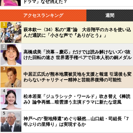
ドラマ」なぜ消えた？
アクセスランキング
週間
1
萩本欽一〈34〉私の“運”論 大谷翔平のカネを使い込
んだ通訳に「小さな声で『ありがとう』」
2
高橋成美「渋幕→慶応」だけでは読み解けないズバ抜
けた回転の速さ 世界選手権ペアで日本人初の銅メダル
3
中居正広氏が熊本地震被災地を支援と報道 引退後も変
わらないチャリティー精神と芸能界復帰の可能性
4
松本若菜「ジュラシック・ワールド」吹き替え《棒読
み》論争再燃…暗雲漂う主演ドラマに新たな逆風
5
神戸への“聖地帰還”めぐり騒然…山口組・司組長「7
年ぶりの里帰り」は実現するか