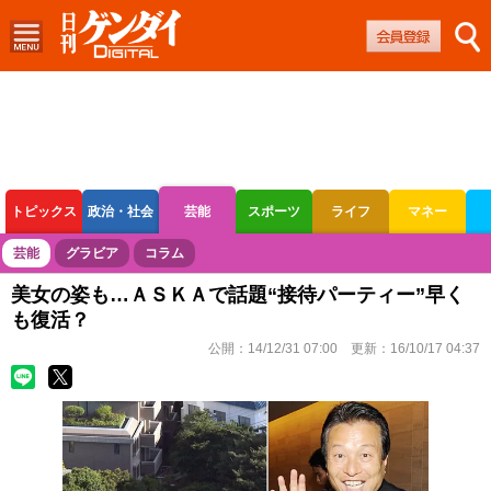
トピックス
政治・社会
芸能
スポーツ
ライフ
マネー
ボートレース
競輪
オートレース
芸能
グラビア
コラム
美女の姿も…ＡＳＫＡで話題“接待パーティー”早く
も復活？
公開：
14/12/31 07:00
更新：
16/10/17 04:37