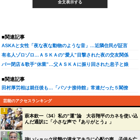
全文表示する
■関連記事
ASKAと女性「夜な夜な動物のような音」…近隣住民が証言
有名人ゾロゾロ…ＡＳＫＡの“愛人”目撃された夜の交友関係
バー閉店＆歌手“休業”…父ＡＳＫＡに振り回された息子と娘
■関連記事
田村厚労相は就任後も…「パソナ接待館」常連だった５閣僚
芸能のアクセスランキング
1
萩本欽一〈34〉私の“運”論 大谷翔平のカネを使い込
んだ通訳に「小さな声で『ありがとう』」
2
強いショック状態の清水アキラに心配の声…子供を亡