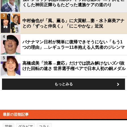
くした神田正輝らもたどった遺族ケアの道のり
3
中村倫也が「風、薫る」に大貢献…妻・水卜麻美アナ
との「ずっと仲良く」「にこやかな」近況
4
バナナマン日村が簡単に復帰できそうにない「もう1
つの理由」…レギュラー11本抱える人気者のジレンマ
5
高橋成美「渋幕→慶応」だけでは読み解けないズバ抜
けた回転の速さ 世界選手権ペアで日本人初の銅メダル
もっとみる
最新の芸能記事
芸能
グラビア
コラム