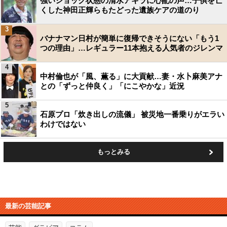
強いショック状態の清水アキラに心配の声…子供を亡
くした神田正輝らもたどった遺族ケアの道のり
3
バナナマン日村が簡単に復帰できそうにない「もう1
つの理由」…レギュラー11本抱える人気者のジレンマ
4
中村倫也が「風、薫る」に大貢献…妻・水卜麻美アナ
との「ずっと仲良く」「にこやかな」近況
5
石原プロ「炊き出しの流儀」 被災地一番乗りがエラい
わけではない
もっとみる
最新の芸能記事