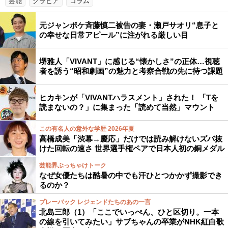
芸能
グラビア
コラム
元ジャンポケ斉藤慎二被告の妻・瀬戸サオリ“息子と
の幸せな日常アピール”に注がれる厳しい目
堺雅人「VIVANT」に感じる“懐かしさ”の正体…視聴
者を誘う“昭和劇画”の魅力と考察合戦の先に待つ課題
ヒカキンが「VIVANTハラスメント」された！ 「Tを
読まないの？」に集まった「読めて当然」マウント
この有名人の意外な学歴 2026年夏
高橋成美「渋幕→慶応」だけでは読み解けないズバ抜
けた回転の速さ 世界選手権ペアで日本人初の銅メダル
芸能界ぶっちゃけトーク
なぜ女優たちは酷暑の中でも汗ひとつかかず撮影でき
るのか？
プレーバック レジェンドたちのあの一言
北島三郎（1）「ここでいっぺん、ひと区切り。一本
の線を引いてみたい」サブちゃんの卒業がNHK紅白歌