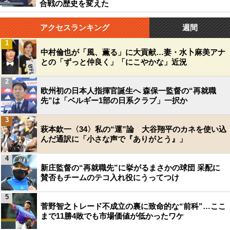
合戦の歴史を変えた
アクセスランキング
週間
1
中村倫也が「風、薫る」に大貢献…妻・水卜麻美アナ
との「ずっと仲良く」「にこやかな」近況
2
欧州初の日本人指揮官誕生へ 森保一監督の“再就職
先”は「ベルギー1部の日系クラブ」一択か
3
萩本欽一〈34〉私の“運”論 大谷翔平のカネを使い込
んだ通訳に「小さな声で『ありがとう』」
4
新庄監督の“再就職先”に挙がるまさかの球団 采配に
賛否もチームのテコ入れ役にうってつけ
5
菅野智之トレード不成立の裏に致命的な“前科”…ここ
まで11勝4敗でも市場価値が低かったワケ