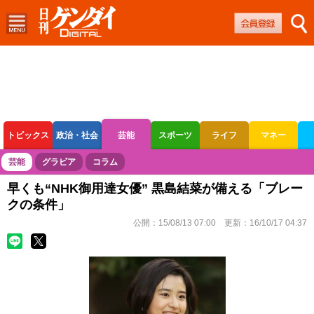
トピックス
政治・社会
芸能
スポーツ
ライフ
マネー
ボートレース
競輪
オートレース
芸能
グラビア
コラム
早くも“NHK御用達女優” 黒島結菜が備える「ブレー
クの条件」
公開：
15/08/13 07:00
更新：
16/10/17 04:37