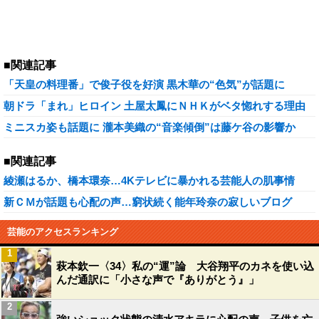
■関連記事
「天皇の料理番」で俊子役を好演 黒木華の“色気”が話題に
朝ドラ「まれ」ヒロイン 土屋太鳳にＮＨＫがベタ惚れする理由
ミニスカ姿も話題に 瀧本美織の“音楽傾倒”は藤ケ谷の影響か
■関連記事
綾瀬はるか、橋本環奈…4Kテレビに暴かれる芸能人の肌事情
新ＣＭが話題も心配の声…窮状続く能年玲奈の寂しいブログ
芸能のアクセスランキング
1
萩本欽一〈34〉私の“運”論 大谷翔平のカネを使い込
んだ通訳に「小さな声で『ありがとう』」
2