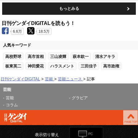
もっとみる
日刊ゲンダイDIGITALを読もう！
6.6万
18.5万
人気キーワード
高校野球
高市首相
三山凌輝
萩本欽一
清水アキラ
板東英二
神田愛花
ハラスメント
三田佳子
高市政権
日刊ゲンダイDIGITAL
芸能
芸能ニュース
記事
芸能
芸能
グラビア
コラム
表示切り替え