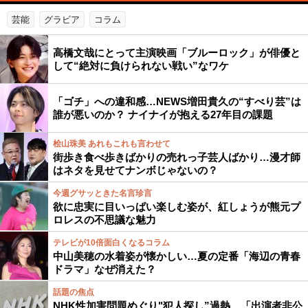
芸能
グラビア
コラム
高橋文哉にとって主演映画「ブルーロック」が俳優と
して“絶対に負けられない戦い”なワケ
「ゴチ」への違和感…NEWS増田貴久の“すべり芸”は
誰が悪いのか？ ナイナイが抱える27年目の課題
桧山珠美 あれもこれも言わせて
街歩き食べ歩きばかりの売れっ子芸人ばかり…漫才師
はネタを見せてナンボじゃないの？
今週グサッときた名言珍言
欲に忠実に目いっぱい楽しむ姿が、紅しょうが熊元プ
ロレスの不思議な魅力
テレビが10倍面白くなるコラム
中山美穂の水着姿が懐かしい…夏の定番「海辺の青春
ドラマ」なぜ消えた？
話題の焦点
NHK性加害問題めぐり"犯人探し”過熱…「出演者非公