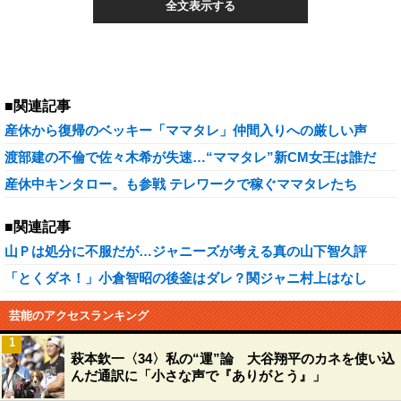
全文表示する
■関連記事
産休から復帰のベッキー「ママタレ」仲間入りへの厳しい声
渡部建の不倫で佐々木希が失速…“ママタレ”新CM女王は誰だ
産休中キンタロー。も参戦 テレワークで稼ぐママタレたち
■関連記事
山Ｐは処分に不服だが…ジャニーズが考える真の山下智久評
「とくダネ！」小倉智昭の後釜はダレ？関ジャニ村上はなし
芸能のアクセスランキング
1
萩本欽一〈34〉私の“運”論 大谷翔平のカネを使い込
んだ通訳に「小さな声で『ありがとう』」