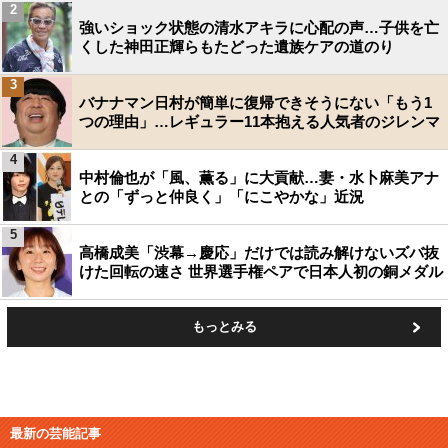
2
強いショック状態の清水アキラに心配の声…子供を亡
くした神田正輝らもたどった遺族ケアの道のり
3
バナナマン日村が簡単に復帰できそうにない「もう1
つの理由」…レギュラー11本抱える人気者のジレンマ
4
中村倫也が「風、薫る」に大貢献…妻・水卜麻美アナ
との「ずっと仲良く」「にこやかな」近況
5
高橋成美「渋幕→慶応」だけでは読み解けないズバ抜
けた回転の速さ 世界選手権ペアで日本人初の銅メダル
もっとみる
最新の芸能記事