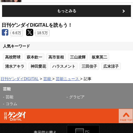
もっとみる
日刊ゲンダイDIGITALを読もう！
6.6万
18.5万
人気キーワード
高校野球
萩本欽一
高市首相
三山凌輝
板東英二
清水アキラ
神田愛花
ハラスメント
三田佳子
広末涼子
日刊ゲンダイDIGITAL
芸能
芸能ニュース
記事
芸能
芸能
グラビア
コラム
表示切り替え