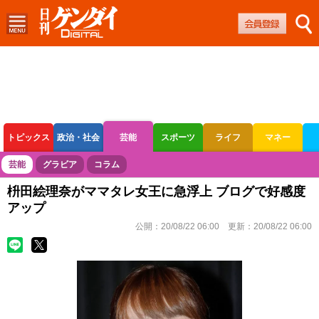
トピックス
政治・社会
芸能
スポーツ
ライフ
マネー
ボートレース
競輪
オートレース
芸能
グラビア
コラム
枡田絵理奈がママタレ女王に急浮上 ブログで好感度
アップ
公開：
20/08/22 06:00
更新：
20/08/22 06:00