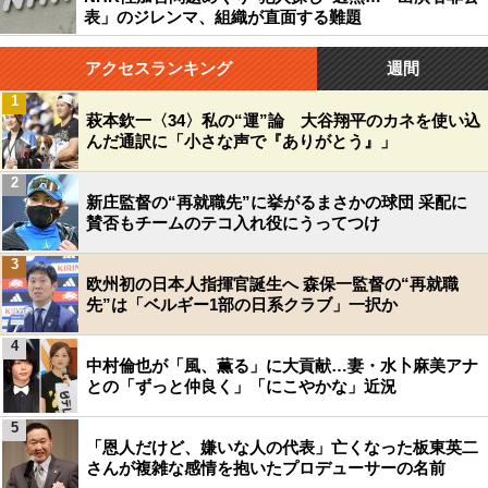
表」のジレンマ、組織が直面する難題
アクセスランキング
週間
1
萩本欽一〈34〉私の“運”論 大谷翔平のカネを使い込
んだ通訳に「小さな声で『ありがとう』」
2
新庄監督の“再就職先”に挙がるまさかの球団 采配に
賛否もチームのテコ入れ役にうってつけ
3
欧州初の日本人指揮官誕生へ 森保一監督の“再就職
先”は「ベルギー1部の日系クラブ」一択か
4
中村倫也が「風、薫る」に大貢献…妻・水卜麻美アナ
との「ずっと仲良く」「にこやかな」近況
5
「恩人だけど、嫌いな人の代表」亡くなった板東英二
さんが複雑な感情を抱いたプロデューサーの名前