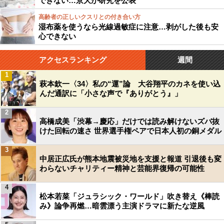
できない…京大が研究を公表
高齢者の正しいクスリとの付き合い方
湿布薬を使うなら光線過敏症に注意…剥がした後も安
心できない
アクセスランキング
週間
1
萩本欽一〈34〉私の“運”論 大谷翔平のカネを使い込
んだ通訳に「小さな声で『ありがとう』」
2
高橋成美「渋幕→慶応」だけでは読み解けないズバ抜
けた回転の速さ 世界選手権ペアで日本人初の銅メダル
3
中居正広氏が熊本地震被災地を支援と報道 引退後も変
わらないチャリティー精神と芸能界復帰の可能性
4
松本若菜「ジュラシック・ワールド」吹き替え《棒読
み》論争再燃…暗雲漂う主演ドラマに新たな逆風