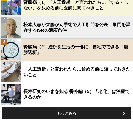
腎臓病（1）「人工透析」と言われたら…「する・し
ない」を決める前に医師に聞くべきこと
2
松本人志が大腸がん手術で人工肛門を公表…肛門を温
存するISRの適応条件
3
腎臓病（2）透析を生活の一部に…自宅でできる「腹
膜透析」
4
「人工透析」と言われたら…始める前に知っておきた
いこと
5
長寿研究のいまを知る 番外編（5）「老化」は治療で
きるのか
もっとみる