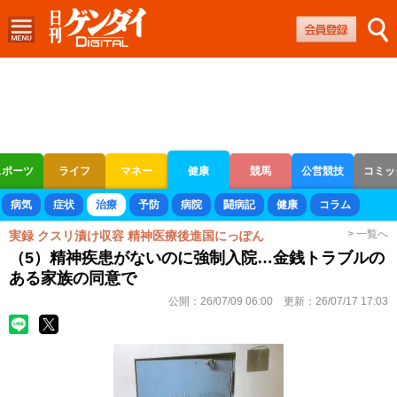
スポーツ
ライフ
マネー
健康
競馬
公営競技
コミッ
ボートレース
競輪
オートレース
病気
症状
治療
予防
病院
闘病記
健康
コラム
> 一覧へ
実録 クスリ漬け収容 精神医療後進国にっぽん
（5）精神疾患がないのに強制入院…金銭トラブルの
ある家族の同意で
公開：
26/07/09 06:00
更新：
26/07/17 17:03