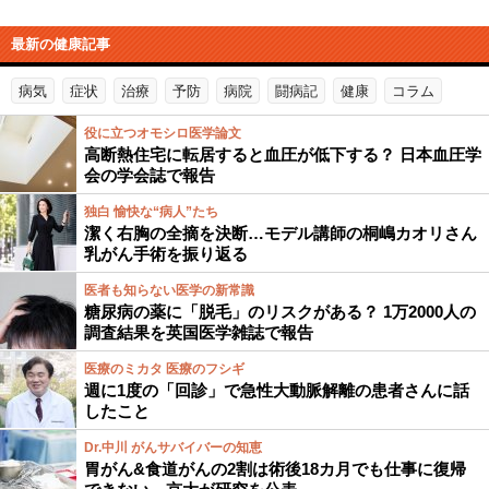
最新の健康記事
病気
症状
治療
予防
病院
闘病記
健康
コラム
役に立つオモシロ医学論文
高断熱住宅に転居すると血圧が低下する？ 日本血圧学
会の学会誌で報告
独白 愉快な“病人”たち
潔く右胸の全摘を決断…モデル講師の桐嶋カオリさん
乳がん手術を振り返る
医者も知らない医学の新常識
糖尿病の薬に「脱毛」のリスクがある？ 1万2000人の
調査結果を英国医学雑誌で報告
医療のミカタ 医療のフシギ
週に1度の「回診」で急性大動脈解離の患者さんに話
したこと
Dr.中川 がんサバイバーの知恵
胃がん&食道がんの2割は術後18カ月でも仕事に復帰