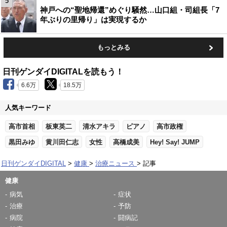
5
神戸への“聖地帰還”めぐり騒然…山口組・司組長「7
年ぶりの里帰り」は実現するか
もっとみる
日刊ゲンダイDIGITALを読もう！
6.6万
18.5万
人気キーワード
高市首相
板東英二
清水アキラ
ピアノ
高市政権
黒田みゆ
黄川田仁志
女性
高橋成美
Hey! Say! JUMP
日刊ゲンダイDIGITAL
健康
治療ニュース
記事
健康
病気
症状
治療
予防
病院
闘病記