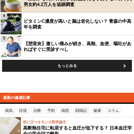
男女約4.2万人を追跡調査
4
ビタミンC濃度が高いと脳は老化しない？ 青森の中高
年を調査
5
【憩室炎】激しい痛みが続き、高熱、血便、嘔吐があ
ればすぐに受診すべし
もっとみる
最新の健康記事
病気
症状
治療
予防
病院
闘病記
健康
コラム
役に立つオモシロ医学論文
高断熱住宅に転居すると血圧が低下する？ 日本血圧学
会の学会誌で報告