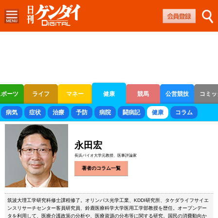
スポーツ
ライフ
マネー
健康
競馬
公営競技
コミッ
ボートレース
競輪
オートレース
病気
症状
治療
予防
病院
闘病記
健康
コラム
永田宏
長浜バイオ大学元教授、医事評論家
著者のコラム一覧
筑波大理工学研究科修士課程修了。オリンパス光学工業、KDDI研究所、タケダライフサイエ
ンスリサーチセンター客員研究員、鈴鹿医療科学大学医用工学部教授を歴任。オープンデー
タを利用して、医療介護政策の分析や、医療資源の分布等に関する研究、国民の消費動向か