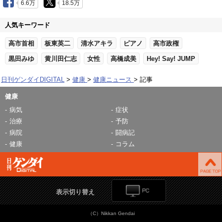
6.6万
18.5万
人気キーワード
高市首相
板東英二
清水アキラ
ピアノ
高市政権
黒田みゆ
黄川田仁志
女性
高橋成美
Hey! Say! JUMP
日刊ゲンダイDIGITAL
健康
健康ニュース
記事
健康
病気
症状
治療
予防
病院
闘病記
健康
コラム
表示切り替え
（C）Nikkan Gendai