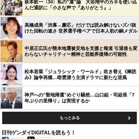
萩本欽一〈34〉私の“運”論 大谷翔平のカネを使い込
んだ通訳に「小さな声で『ありがとう』」
2
高橋成美「渋幕→慶応」だけでは読み解けないズバ抜
けた回転の速さ 世界選手権ペアで日本人初の銅メダル
3
中居正広氏が熊本地震被災地を支援と報道 引退後も変
わらないチャリティー精神と芸能界復帰の可能性
4
松本若菜「ジュラシック・ワールド」吹き替え《棒読
み》論争再燃…暗雲漂う主演ドラマに新たな逆風
5
神戸への“聖地帰還”めぐり騒然…山口組・司組長「7
年ぶりの里帰り」は実現するか
もっとみる
日刊ゲンダイDIGITALを読もう！