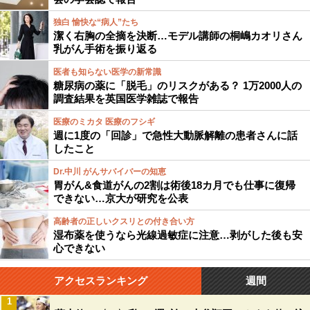
独白 愉快な“病人”たち
潔く右胸の全摘を決断…モデル講師の桐嶋カオリさん
乳がん手術を振り返る
医者も知らない医学の新常識
糖尿病の薬に「脱毛」のリスクがある？ 1万2000人の
調査結果を英国医学雑誌で報告
医療のミカタ 医療のフシギ
週に1度の「回診」で急性大動脈解離の患者さんに話
したこと
Dr.中川 がんサバイバーの知恵
胃がん&食道がんの2割は術後18カ月でも仕事に復帰
できない…京大が研究を公表
高齢者の正しいクスリとの付き合い方
湿布薬を使うなら光線過敏症に注意…剥がした後も安
心できない
アクセスランキング
週間
1