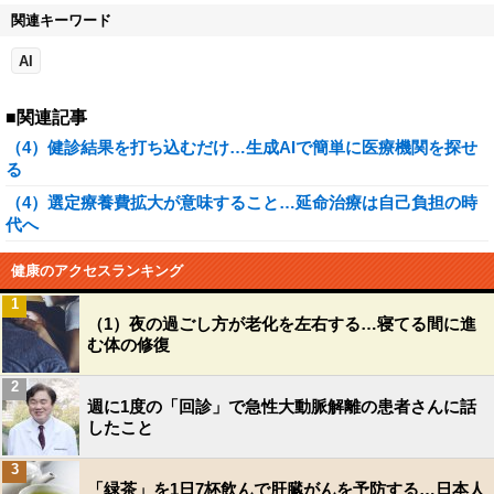
関連キーワード
AI
■関連記事
（4）健診結果を打ち込むだけ…生成AIで簡単に医療機関を探せ
る
（4）選定療養費拡大が意味すること…延命治療は自己負担の時
代へ
健康のアクセスランキング
1
（1）夜の過ごし方が老化を左右する…寝てる間に進
む体の修復
2
週に1度の「回診」で急性大動脈解離の患者さんに話
したこと
3
「緑茶」を1日7杯飲んで肝臓がんを予防する…日本人