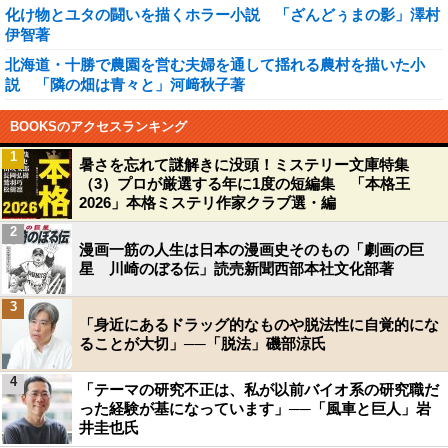
化け物とユタの闘いを描くホラー小説 「ざんどぅまの影」澤村
伊智著
北海道・十勝で農園を営む夫婦を通して揺れる農村を描いた小
説 「隣の畑は青々と」河﨑秋子著
BOOKSのアクセスランキング
1
暑さを忘れて謎解きに没頭！ミステリー文庫特集
（3）プロが厳選する年に1度の短編集 「本格王
2026」本格ミステリ作家クラブ選・編
2
漫画一筋の人生は日本の漫画史そのもの「劇画の巨
星 川崎のぼる伝」読売新聞西部本社文化部著
3
「身近にあるドラッグ的なものや脱法性に自覚的にな
ることが大切」──「脱法」磯部涼氏
4
「テーマの研究不正は、私が以前バイオ系の研究職だ
った経験が基になっています」──「風車と巨人」岩
井圭也氏