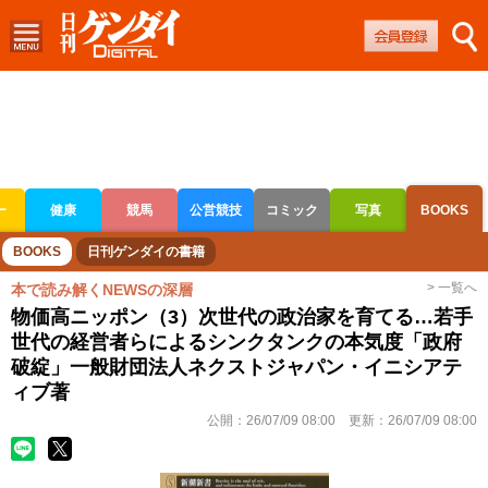
ー
健康
競馬
公営競技
コミック
写真
BOOKS
ボートレース
競輪
オートレース
BOOKS
日刊ゲンダイの書籍
> 一覧へ
本で読み解くNEWSの深層
物価高ニッポン（3）次世代の政治家を育てる…若手
世代の経営者らによるシンクタンクの本気度「政府
破綻」一般財団法人ネクストジャパン・イニシアテ
ィブ著
公開：
26/07/09 08:00
更新：
26/07/09 08:00