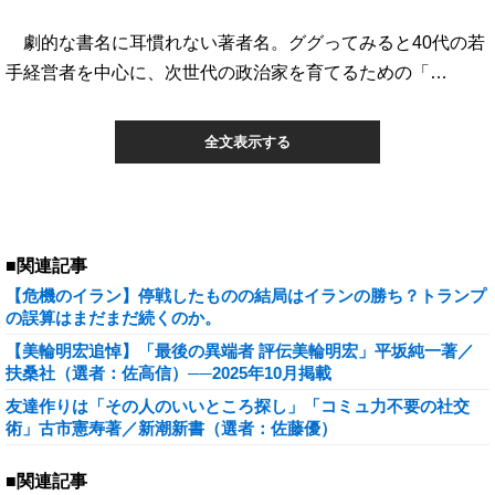
劇的な書名に耳慣れない著者名。ググってみると40代の若
手経営者を中心に、次世代の政治家を育てるための「…
全文表示する
■関連記事
【危機のイラン】停戦したものの結局はイランの勝ち？トランプ
の誤算はまだまだ続くのか。
【美輪明宏追悼】「最後の異端者 評伝美輪明宏」平坂純一著／
扶桑社（選者：佐高信）──2025年10月掲載
友達作りは「その人のいいところ探し」「コミュ力不要の社交
術」古市憲寿著／新潮新書（選者：佐藤優）
■関連記事