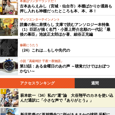
本屋はワンダーランドだ！
古本あらえみし（宮城・仙台市）本棚ばかりか通路も
押し入れも神棚だったところも本、本、本！
ザッツエンターテインメント
読書の秋に肩慣らし 文庫で読むアンソロジー本特集
（1）巨匠が描く名門・小栗上野介忠順の一代記「最
後の幕臣」池波正太郎ほか著、細谷正充編
修羅にうたう
（24）これは…もしや先代の
小説「高級時計 千夜一夜物語」
第13話：ある金曜日のあの声 ～聴覚だけではおぼつ
かない～
アクセスランキング
週間
1
萩本欽一〈34〉私の“運”論 大谷翔平のカネを使い込
んだ通訳に「小さな声で『ありがとう』」
2
新庄監督の“再就職先”に挙がるまさかの球団 采配に