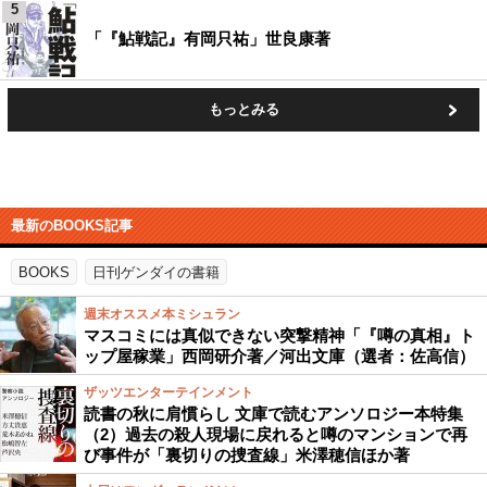
5
「『鮎戦記』有岡只祐」世良康著
もっとみる
最新のBOOKS記事
BOOKS
日刊ゲンダイの書籍
週末オススメ本ミシュラン
マスコミには真似できない突撃精神「『噂の真相』ト
ップ屋稼業」西岡研介著／河出文庫（選者：佐高信）
ザッツエンターテインメント
読書の秋に肩慣らし 文庫で読むアンソロジー本特集
（2）過去の殺人現場に戻れると噂のマンションで再
び事件が「裏切りの捜査線」米澤穂信ほか著