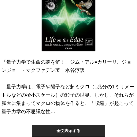
「量子力学で生命の謎を解く」ジム・アル=カリーリ、ジョ
ンジョー・マクファデン著 水谷淳訳
量子力学は、電子や陽子など超ミクロ（1兆分の1ミリメー
トルなどの極小スケール）の粒子の世界。しかし、それらが
膨大に集まってマクロの物体を作ると、「収縮」が起こって
量子力学の不思議な性…
全文表示する