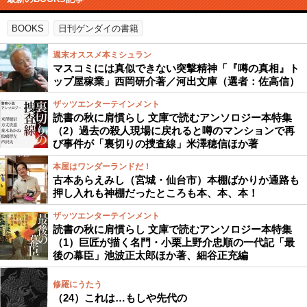
BOOKS
日刊ゲンダイの書籍
週末オススメ本ミシュラン
マスコミには真似できない突撃精神「『噂の真相』ト
ップ屋稼業」西岡研介著／河出文庫（選者：佐高信）
ザッツエンターテインメント
読書の秋に肩慣らし 文庫で読むアンソロジー本特集
（2）過去の殺人現場に戻れると噂のマンションで再
び事件が「裏切りの捜査線」米澤穂信ほか著
本屋はワンダーランドだ！
古本あらえみし（宮城・仙台市）本棚ばかりか通路も
押し入れも神棚だったところも本、本、本！
ザッツエンターテインメント
読書の秋に肩慣らし 文庫で読むアンソロジー本特集
（1）巨匠が描く名門・小栗上野介忠順の一代記「最
後の幕臣」池波正太郎ほか著、細谷正充編
修羅にうたう
（24）これは…もしや先代の