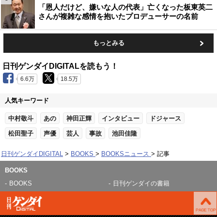
「恩人だけど、嫌いな人の代表」亡くなった板東英二
さんが複雑な感情を抱いたプロデューサーの名前
もっとみる
日刊ゲンダイDIGITALを読もう！
6.6万
18.5万
人気キーワード
中村敬斗
あの
神田正輝
インタビュー
ドジャース
松田聖子
声優
芸人
事故
池田佳隆
日刊ゲンダイDIGITAL
BOOKS
BOOKSニュース
記事
BOOKS
BOOKS
日刊ゲンダイの書籍