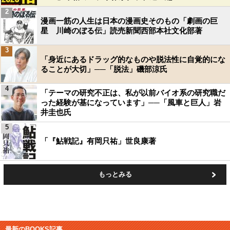
2
漫画一筋の人生は日本の漫画史そのもの「劇画の巨
星 川崎のぼる伝」読売新聞西部本社文化部著
3
「身近にあるドラッグ的なものや脱法性に自覚的にな
ることが大切」──「脱法」磯部涼氏
4
「テーマの研究不正は、私が以前バイオ系の研究職だ
った経験が基になっています」──「風車と巨人」岩
井圭也氏
5
「『鮎戦記』有岡只祐」世良康著
もっとみる
最新のBOOKS記事