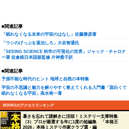
■関連記事
「眠れなくなる未来の宇宙のはなし」佐藤勝彦著
「ウシのげっぷを退治しろ」大谷智通氏
「SEEING SCIENCE 科学の可視化の世界」ジャック・チャロナ
ー著 佐倉統日本語版監修 片神貴子訳
■関連記事
予測不能な時代のヒント 地球と自然の本特集
宇宙の不思議と魅力を解りやすく教えてくれる入門書「面白くて
眠れなくなる宇宙」高水裕一著
BOOKSのアクセスランキング
1
暑さを忘れて謎解きに没頭！ミステリー文庫特集
（3）プロが厳選する年に1度の短編集 「本格王
2026」本格ミステリ作家クラブ選・編