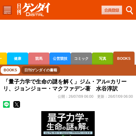
ー
健康
競馬
公営競技
コミック
写真
BOOKS
ボートレース
競輪
オートレース
BOOKS
日刊ゲンダイの書籍
「量子力学で生命の謎を解く」ジム・アル=カリー
リ、ジョンジョー・マクファデン著 水谷淳訳
公開：
26/07/09 06:00
更新：
26/07/09 06:00