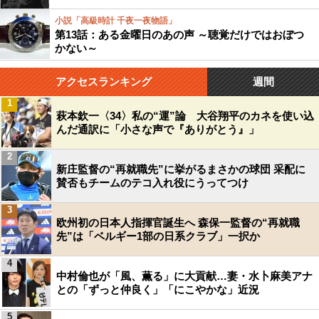
小説「高級時計 千夜一夜物語」
第13話：ある金曜日のあの声 ～聴覚だけではおぼつ
かない～
アクセスランキング
週間
1
萩本欽一〈34〉私の“運”論 大谷翔平のカネを使い込
んだ通訳に「小さな声で『ありがとう』」
2
新庄監督の“再就職先”に挙がるまさかの球団 采配に
賛否もチームのテコ入れ役にうってつけ
3
欧州初の日本人指揮官誕生へ 森保一監督の“再就職
先”は「ベルギー1部の日系クラブ」一択か
4
中村倫也が「風、薫る」に大貢献…妻・水卜麻美アナ
との「ずっと仲良く」「にこやかな」近況
5