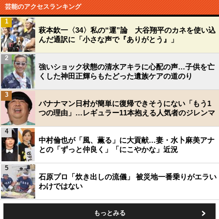
芸能のアクセスランキング
1
萩本欽一〈34〉私の“運”論 大谷翔平のカネを使い込
んだ通訳に「小さな声で『ありがとう』」
2
強いショック状態の清水アキラに心配の声…子供を亡
くした神田正輝らもたどった遺族ケアの道のり
3
バナナマン日村が簡単に復帰できそうにない「もう1
つの理由」…レギュラー11本抱える人気者のジレンマ
4
中村倫也が「風、薫る」に大貢献…妻・水卜麻美アナ
との「ずっと仲良く」「にこやかな」近況
5
石原プロ「炊き出しの流儀」 被災地一番乗りがエラい
わけではない
もっとみる