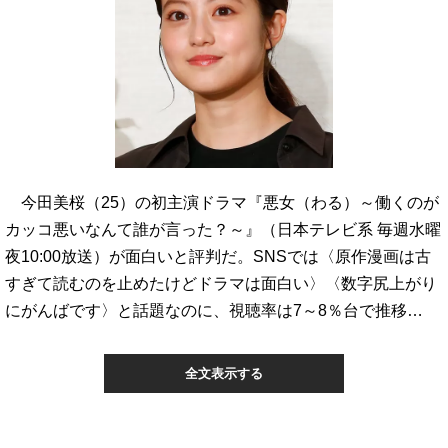
今田美桜（25）の初主演ドラマ『悪女（わる）～働くのが
カッコ悪いなんて誰が言った？～』（日本テレビ系 毎週水曜
夜10:00放送）が面白いと評判だ。SNSでは〈原作漫画は古
すぎて読むのを止めたけどドラマは面白い〉〈数字尻上がり
にがんばです〉と話題なのに、視聴率は7～8％台で推移…
全文表示する