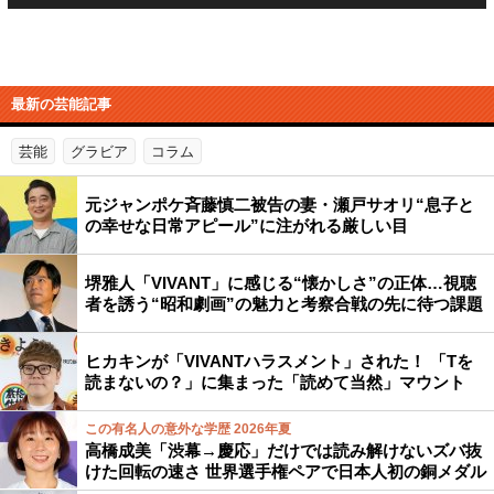
最新の芸能記事
芸能
グラビア
コラム
元ジャンポケ斉藤慎二被告の妻・瀬戸サオリ“息子と
の幸せな日常アピール”に注がれる厳しい目
堺雅人「VIVANT」に感じる“懐かしさ”の正体…視聴
者を誘う“昭和劇画”の魅力と考察合戦の先に待つ課題
ヒカキンが「VIVANTハラスメント」された！ 「Tを
読まないの？」に集まった「読めて当然」マウント
この有名人の意外な学歴 2026年夏
高橋成美「渋幕→慶応」だけでは読み解けないズバ抜
けた回転の速さ 世界選手権ペアで日本人初の銅メダル