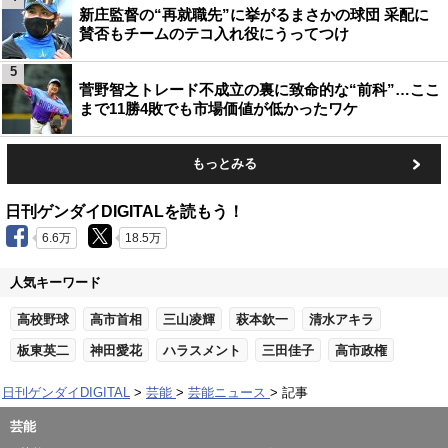
新庄監督の“再就職先”に挙がるまさかの球団 采配に
賛否もチームのテコ入れ役にうってつけ
5
菅野智之トレード不成立の裏に致命的な“前科”…ここ
まで11勝4敗でも市場価値が低かったワケ
もっとみる
日刊ゲンダイDIGITALを読もう！
6.6万
18.5万
人気キーワード
高校野球
高市首相
三山凌輝
萩本欽一
清水アキラ
板東英二
神田愛花
ハラスメント
三田佳子
高市政権
日刊ゲンダイDIGITAL
芸能
芸能ニュース
記事
芸能