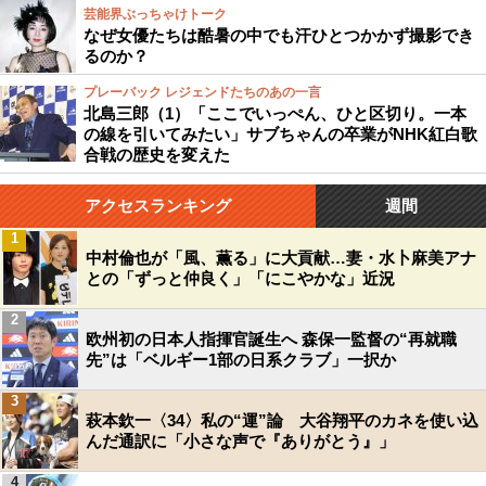
芸能界ぶっちゃけトーク
なぜ女優たちは酷暑の中でも汗ひとつかかず撮影でき
るのか？
プレーバック レジェンドたちのあの一言
北島三郎（1）「ここでいっぺん、ひと区切り。一本
の線を引いてみたい」サブちゃんの卒業がNHK紅白歌
合戦の歴史を変えた
アクセスランキング
週間
1
中村倫也が「風、薫る」に大貢献…妻・水卜麻美アナ
との「ずっと仲良く」「にこやかな」近況
2
欧州初の日本人指揮官誕生へ 森保一監督の“再就職
先”は「ベルギー1部の日系クラブ」一択か
3
萩本欽一〈34〉私の“運”論 大谷翔平のカネを使い込
んだ通訳に「小さな声で『ありがとう』」
4