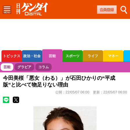
トピックス
政治・社会
芸能
スポーツ
ライフ
マネー
ボートレース
競輪
オートレース
芸能
グラビア
コラム
今田美桜「悪女（わる）」が石田ひかりの“平成
版”と比べて物足りない理由
公開：
22/05/07 06:00
更新：
22/05/07 06:00