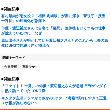
■関連記事
有村架純が悪女役？「相棒 劇場版」が宙に浮き「警視庁・捜査
一課長」の映画化が急浮上
俳優・渡辺裕之さんは自宅で「縊死」 連休後もいくつもの仕事
が控えていたのに…なぜ
原日出子さんが明かしていた渡辺裕之さんとのこれから…夫の急
死にSNSで気遣う声が溢れる
関連キーワード
今田美桜
石田ひかり
■関連記事
「ファイト！ 一発」の俳優・渡辺裕之さんが急逝 日刊ゲンダイ
に熱く語っていたゴルフ愛
キムタク主演ドラマがまさかの1ケタ…“考察”慣れしすぎて王道
スポ根が楽しめない？