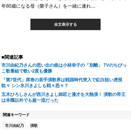
年80歳になる母（榮子さん）を一緒に連れ…
全文表示する
■関連記事
市川由紀乃さんの思い出の曲は小林幸子の「別離」 TVのちびっ
こ歌番組で歌い2度も優勝
「第7世代」席巻の若手演歌界は戦国時代突入で紅白狙い虎視
眈々 シン氷川きよしも戦々恐々？
五木ひろしさんが西川きよし師匠と漫才を大熱演！ 演歌の帝王
は本職以外でも超一流だった
関連キーワード
市川由紀乃
演歌