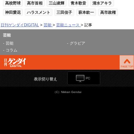
高校野球
高市首相
三山凌輝
青木歌音
清水アキラ
神田愛花
ハラスメント
三田佳子
萩本欽一
高市政権
日刊ゲンダイDIGITAL
芸能
芸能ニュース
記事
芸能
芸能
グラビア
コラム
表示切り替え
（C）Nikkan Gendai