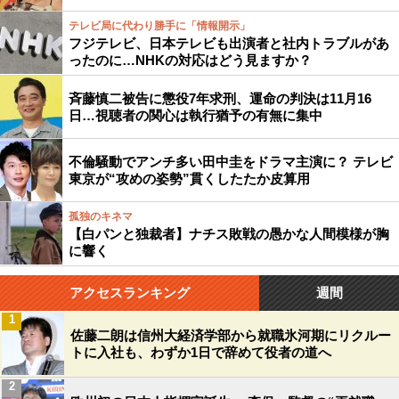
テレビ局に代わり勝手に「情報開示」
フジテレビ、日本テレビも出演者と社内トラブルがあ
ったのに…NHKの対応はどう見ますか？
斉藤慎二被告に懲役7年求刑、運命の判決は11月16
日…視聴者の関心は執行猶予の有無に集中
不倫騒動でアンチ多い田中圭をドラマ主演に？ テレビ
東京が“攻めの姿勢”貫くしたたか皮算用
孤独のキネマ
【白パンと独裁者】ナチス敗戦の愚かな人間模様が胸
に響く
アクセスランキング
週間
1
佐藤二朗は信州大経済学部から就職氷河期にリクルー
トに入社も、わずか1日で辞めて役者の道へ
2