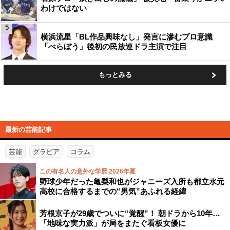
わけではない
5
横浜流星「BL作品興味なし」発言に滲むプロ意識
「べらぼう」後初の民放連ドラ主演で注目
もっとみる
最新の芸能記事
芸能
グラビア
コラム
この有名人の意外な学歴 2026年夏
野球少年だった亀梨和也がジャニーズ入所も都立水元
高校に合格するまでの“男気”あふれる経緯
芳根京子が29歳でついに“覚醒”！ 朝ドラから10年…
「地味な実力派」が局をまたぐ看板女優に