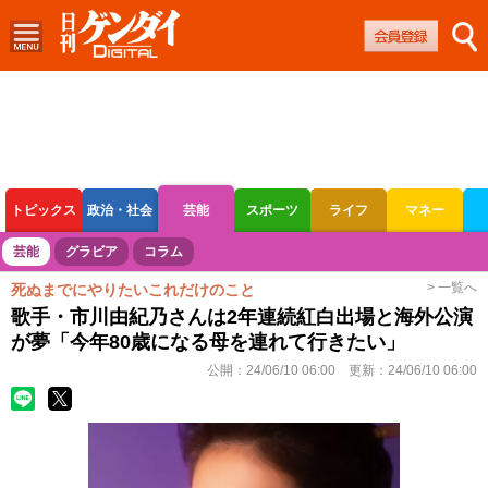
トピックス
政治・社会
芸能
スポーツ
ライフ
マネー
ボートレース
競輪
オートレース
芸能
グラビア
コラム
> 一覧へ
死ぬまでにやりたいこれだけのこと
歌手・市川由紀乃さんは2年連続紅白出場と海外公演
が夢「今年80歳になる母を連れて行きたい」
公開：
24/06/10 06:00
更新：
24/06/10 06:00