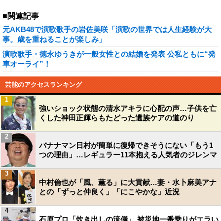
■関連記事
元AKB48で演歌歌手の岩佐美咲「演歌の世界では人生経験が大
事。歳を重ねることが楽しみ」
演歌歌手・徳永ゆうきが一般女性との結婚を発表 公私ともに“発
車オーライ”！
芸能のアクセスランキング
1
強いショック状態の清水アキラに心配の声…子供を亡
くした神田正輝らもたどった遺族ケアの道のり
2
バナナマン日村が簡単に復帰できそうにない「もう1
つの理由」…レギュラー11本抱える人気者のジレンマ
3
中村倫也が「風、薫る」に大貢献…妻・水卜麻美アナ
との「ずっと仲良く」「にこやかな」近況
4
石原プロ「炊き出しの流儀」 被災地一番乗りがエラい