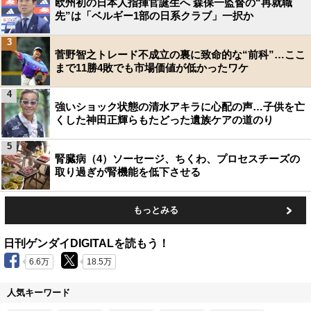
欧州初の日本人指揮官誕生へ 森保一監督の“再就職
先”は「ベルギー1部の日系クラブ」一択か
3
菅野智之トレード不成立の裏に致命的な“前科”…ここ
まで11勝4敗でも市場価値が低かったワケ
4
強いショック状態の清水アキラに心配の声…子供を亡
くした神田正輝らもたどった遺族ケアの道のり
5
腎臓病（4）ソーセージ、ちくわ、プロセスチーズの
取り過ぎが腎機能を低下させる
もっとみる
日刊ゲンダイDIGITALを読もう！
6.6万
18.5万
人気キーワード