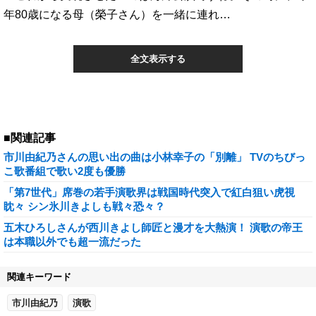
年80歳になる母（榮子さん）を一緒に連れ…
全文表示する
■関連記事
市川由紀乃さんの思い出の曲は小林幸子の「別離」 TVのちびっ
こ歌番組で歌い2度も優勝
「第7世代」席巻の若手演歌界は戦国時代突入で紅白狙い虎視
眈々 シン氷川きよしも戦々恐々？
五木ひろしさんが西川きよし師匠と漫才を大熱演！ 演歌の帝王
は本職以外でも超一流だった
関連キーワード
市川由紀乃
演歌