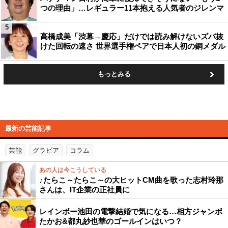
つの理由」…レギュラー11本抱える人気者のジレンマ
5
高橋成美「渋幕→慶応」だけでは読み解けないズバ抜
けた回転の速さ 世界選手権ペアで日本人初の銅メダル
もっとみる
最新の芸能記事
芸能
グラビア
コラム
あの人は今こうしている
♪たらこ～たらこ～の大ヒットCM曲を歌った志村玲那
さんは、IT企業の正社員に
レインボー池田の電撃結婚で気になる…相方ジャンボ
たかお&都丸紗也華のゴールインはいつ？