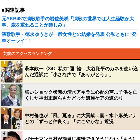
■関連記事
元AKB48で演歌歌手の岩佐美咲「演歌の世界では人生経験が大
事。歳を重ねることが楽しみ」
演歌歌手・徳永ゆうきが一般女性との結婚を発表 公私ともに“発
車オーライ”！
芸能のアクセスランキング
1
萩本欽一〈34〉私の“運”論 大谷翔平のカネを使い込
んだ通訳に「小さな声で『ありがとう』」
2
強いショック状態の清水アキラに心配の声…子供を亡
くした神田正輝らもたどった遺族ケアの道のり
3
中村倫也が「風、薫る」に大貢献…妻・水卜麻美アナ
との「ずっと仲良く」「にこやかな」近況
4
バナナマン日村が簡単に復帰できそうにない「もう1