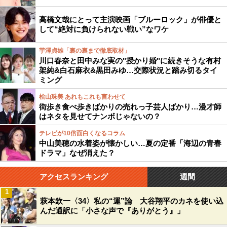
高橋文哉にとって主演映画「ブルーロック」が俳優と
して“絶対に負けられない戦い”なワケ
芋澤貞雄「裏の裏まで徹底取材」
川口春奈と田中みな実の"授かり婚"に続きそうな有村
架純&白石麻衣&黒田みゆ…交際状況と踏み切るタイ
ミング
桧山珠美 あれもこれも言わせて
街歩き食べ歩きばかりの売れっ子芸人ばかり…漫才師
はネタを見せてナンボじゃないの？
テレビが10倍面白くなるコラム
中山美穂の水着姿が懐かしい…夏の定番「海辺の青春
ドラマ」なぜ消えた？
アクセスランキング
週間
1
萩本欽一〈34〉私の“運”論 大谷翔平のカネを使い込
んだ通訳に「小さな声で『ありがとう』」