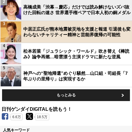
2
高橋成美「渋幕→慶応」だけでは読み解けないズバ抜
けた回転の速さ 世界選手権ペアで日本人初の銅メダル
3
中居正広氏が熊本地震被災地を支援と報道 引退後も変
わらないチャリティー精神と芸能界復帰の可能性
4
松本若菜「ジュラシック・ワールド」吹き替え《棒読
み》論争再燃…暗雲漂う主演ドラマに新たな逆風
5
神戸への“聖地帰還”めぐり騒然…山口組・司組長「7
年ぶりの里帰り」は実現するか
もっとみる
日刊ゲンダイDIGITALを読もう！
6.6万
18.5万
人気キーワード