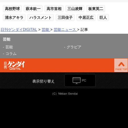
高校野球
萩本欽一
高市首相
三山凌輝
板東英二
清水アキラ
ハラスメント
三田佳子
中居正広
巨人
日刊ゲンダイDIGITAL
芸能
芸能ニュース
記事
芸能
芸能
グラビア
コラム
表示切り替え
（C）Nikkan Gendai