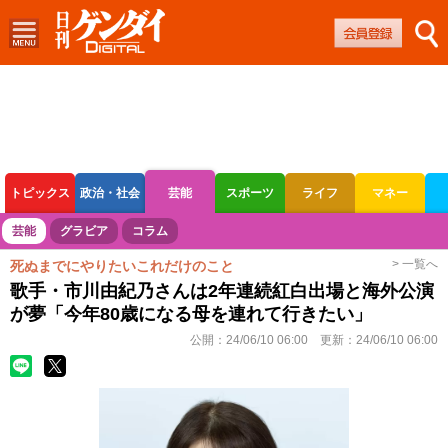
トピックス
政治・社会
芸能
スポーツ
ライフ
マネー
ボートレース
競輪
オートレース
芸能
グラビア
コラム
> 一覧へ
死ぬまでにやりたいこれだけのこと
歌手・市川由紀乃さんは2年連続紅白出場と海外公演
が夢「今年80歳になる母を連れて行きたい」
公開：
24/06/10 06:00
更新：
24/06/10 06:00