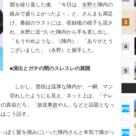
開を繰り返した後、「今日は、
永野
と陣内の
絡みで盛り上がったよ～」と、さんまも満足
3
げ。番組のラストには、収録後の様子も流さ
れ、永野に近づいた陣内から手を差し出し、
「もうやめような」（陣内）、「ありがとう
4
ございました」（永野）と握手した。
■演出とガチの間のスレスレの展開
5
しかし、普段は温厚な陣内が、一瞬、マジ
切れしたようにも見え、ネット上は、「テレ
田の真似だろ」「放送
事故
やん」などと話題となっ
PR
氏はこう話す。
チっぽく髪を掴みにいった陣内さんと本気で痛がっ
PR