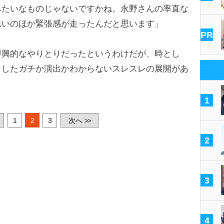
みたいなものじゃないですかね。永野さんの率直な
思いのほか緊張感が走ったんだと思います」
PR
即興的なやりとりだったというわけだが、時とし
うしたガチか演出かわからないスレスレの展開があ
1
1
2
3
次へ
>>
2
3
4