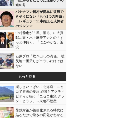
田正輝らもたどった遺族ケアの
道のり
バナナマン日村が簡単に復帰で
きそうにない「もう1つの理由」
…レギュラー11本抱える人気者
のジレンマ
中村倫也が「風、薫る」に大貢
献…妻・水卜麻美アナとの「ず
っと仲良く」「にこやかな」近
況
石原プロ「炊き出しの流儀」 被
災地一番乗りがエラいわけでは
ない
もっと見る
楽しさいっぱい！北海道・ニセ
コで避暑の夏旅 絶景とアクティ
ビティが揃う「ニセコ東急 グラ
ン・ヒラフ」～東急不動産
暑熱対策が義務化される時代に
貼るだけで暑さの変化がわかる