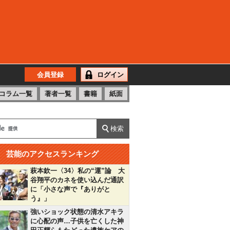
会員登録
ログイン
コラム一覧
著者一覧
書籍
紙面
芸能のアクセスランキング
萩本欽一〈34〉私の“運”論 大
谷翔平のカネを使い込んだ通訳
に「小さな声で『ありがと
う』」
強いショック状態の清水アキラ
に心配の声…子供を亡くした神