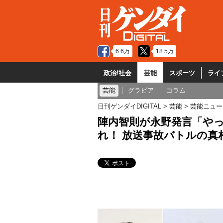
6.6万
18.5万
政治/社会
芸能
スポーツ
ライ
芸能
グラビア
コラム
日刊ゲンダイDIGITAL
芸能
芸能ニュー
陣内智則が永野発言「や
れ！ 放送事故バトルの真