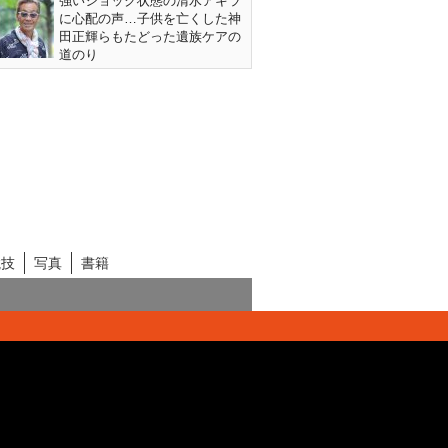
強いショック状態の清水アキラ
に心配の声…子供を亡くした神
田正輝らもたどった遺族ケアの
道のり
競技
写真
書籍