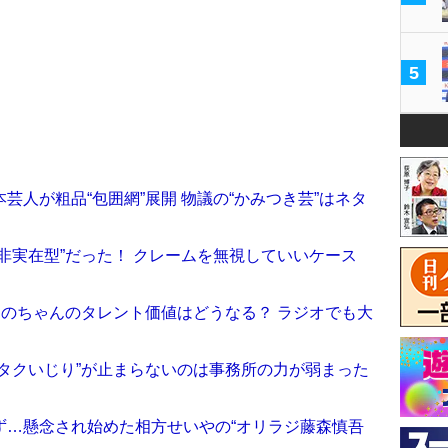
5
芸人が粗品“包囲網”展開 物議の“かみつき芸”はネタ
非実在型”だった！ クレームを無視していいケース
あのちゃんのタレント価値はどうなる？ ラジオでも大
タクいじり”が止まらないのは事務所の力が弱まった
ず…懸念され始めた相方せいやの“オリラジ藤森慎吾