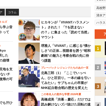
高校野
ア
コラム
清水ア
トルズ
ヒカキンが「VIVANTハラスメン
ハラス
ら学ぶ音
ト」された！ 「Tを読まない
トって
の？」に集まった「読めて当然」
マウント
」
堺雅人「VIVANT」に感じる“懐か
1
kyo
しさ”の正体…視聴者を誘う“昭和
判明した
劇画”の魅力と考察合戦の先に待
の崩壊
つ課題
2
プレーバック レジェンドたちのあの一言
災地を支
北島三郎（1）「ここでいっぺ
らないチ
ん、ひと区切り。一本の線を引い
復帰の可
てみたい」サブちゃんの卒業が
3
NHK紅白歌合戦の歴史を変えた
この有名人の意外な学歴 2026年夏
高橋成美「渋幕→慶応」だけでは
でも汗ひ
読み解けないズバ抜けた回転の速
4