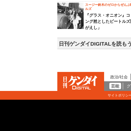
スージー鈴木のゼロからぜんぶ
ルズ
『グラス・オニオン』コ
ング然としたビートルズ
がえし」
日刊ゲンダイDIGITALを読も
政治/社会
芸能
グ
サイトポリシ