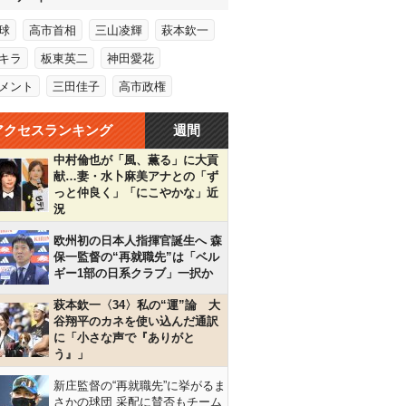
球
高市首相
三山凌輝
萩本欽一
キラ
板東英二
神田愛花
メント
三田佳子
高市政権
アクセスランキング
週間
中村倫也が「風、薫る」に大貢
献…妻・水卜麻美アナとの「ず
っと仲良く」「にこやかな」近
況
欧州初の日本人指揮官誕生へ 森
保一監督の“再就職先”は「ベル
ギー1部の日系クラブ」一択か
萩本欽一〈34〉私の“運”論 大
谷翔平のカネを使い込んだ通訳
に「小さな声で『ありがと
う』」
新庄監督の“再就職先”に挙がるま
さかの球団 采配に賛否もチーム