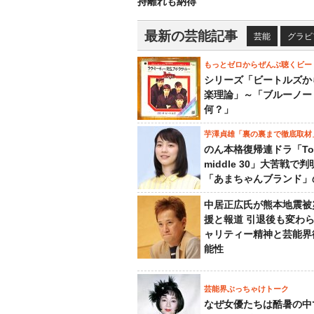
持離れも納得
最新の芸能記事
芸能
グラビ
もっとゼロからぜんぶ聴くビー
シリーズ「ビートルズか
楽理論」～「ブルーノー
何？」
芋澤貞雄「裏の裏まで徹底取材
のん本格復帰連ドラ「To
middle 30」大苦戦で
「あまちゃんブランド」
中居正広氏が熊本地震被
援と報道 引退後も変わ
ャリティー精神と芸能界
能性
芸能界ぶっちゃけトーク
なぜ女優たちは酷暑の中