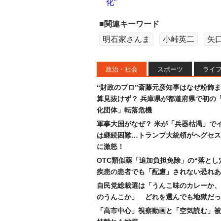
化”
■関連キーワード
明石家さんま
小峠英二
矢
政治・社会
スポーツ
ライ
“財政のプロ”斎藤元彦知事はなぜ粉飾
算見抜けず？ 兵庫県が都道府県で初の
化団体」転落危機
軍事大国がなぜ？ 米が「兵器枯渇」で
は継続困難…トランプ大統領がヘグセス
に激怒！
OTC類似薬「追加負担免除」の“落とし
疾患の患者でも「配慮」されない恐れあ
自民党総裁選は「うんこ味のカレーか、
のうんこか」 どれを選んでも地獄だっ
「高市中心」視察動画と「空気読む」被