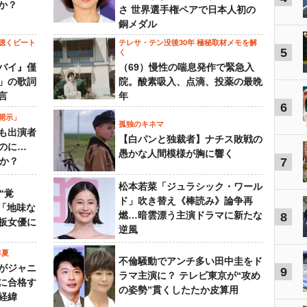
か？
さ 世界選手権ペアで日本人初の
銅メダル
聴くビート
テレサ・テン没後30年 極秘取材メモを解
5
く
バイ』僅
（69）慢性の喘息発作で緊急入
」の歌詞
院。酸素吸入、点滴、投薬の最晩
言
年
6
開示」
孤独のキネマ
も出演者
【白パンと独裁者】ナチス敗戦の
のに…
愚かな人間模様が胸に響く
すか？
7
松本若菜「ジュラシック・ワール
“覚
ド」吹き替え《棒読み》論争再
…「地味な
燃…暗雲漂う主演ドラマに新たな
8
板女優に
逆風
年夏
不倫騒動でアンチ多い田中圭をド
がジャニ
9
ラマ主演に？ テレビ東京が“攻め
に合格す
の姿勢”貫くしたたか皮算用
経緯