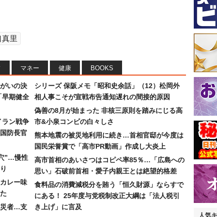
口真里
フ
マネー
健康
BOOKS
まがいの決
シリーズ 保阪メモ「昭和史余話」（12）松岡外
「早期健全
相人事こそが宣戦布告通知遅れの間接的原因
偽善の8月が始まった 非核三原則を踏みにじる高
イラン戦争
市&小泉コンビの白々しさ
国防長官
熊本地震の被災地利用に続き…首相官邸が今度は
国民栄誉賞で「高市PR動画」作成し大炎上
穴”…慢性
高市首相のあいさつはコピペ率85％…「広島への
り
思い」石破前首相・愛子内親王とは絶望的格差
カレー味
食料品の消費減税分を賄う「恒久財源」ならすで
た
にある！ 25年度与党税制改正大綱は「法人税引
災者…支
き上げ」に言及
人気