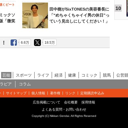
聴くビート
10
田中樹がSixTONESの美容番長に
ミックソ
「“めちゃくちゃイイ男の休日”っ
版「微笑
ていう見出しにしてください！」
う！
6.6万
18.5万
芸能
スポーツ
ライフ
経済
健康
コミック
競馬
公営
ラビア
コラム
ー
サイトマップ
個人情報
著作権
リンク
定期購読申込み
広告掲載について
会社概要
採用情報
よくある質問・お問い合わせ
Copyright (C) Nikkan Gendai. All Rights Reserved