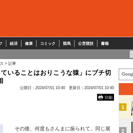
フ
経済
健康
コミック
競馬
公営競技
書籍
ス
記事
っていることはおりこうな猿」にブチ切
相
公開日：
2024/07/01 10:40
更新日：
2024/07/01 10:40
印刷
1
その後、何度もさんまに振られて、同じ展
2