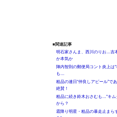
■関連記事
明石家さんま、西川のりお…吉本
か本気か
陣内智則の郵便局コント炎上は“
も…
粗品の連日“仲良しアピール”で
絶賛！
粗品に続き鈴木おさむも…“キム
から？
霜降り明星・粗品の暴走止まら