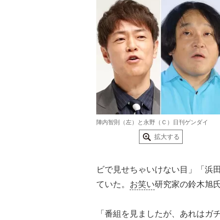
陣内智則（左）と永野（Ｃ）日刊ゲンダイ
拡大する
ビで見せちゃいけない目」「浜
ていた。
お笑い
研究家の鈴木旭
「番組を見ましたが、あれはガ