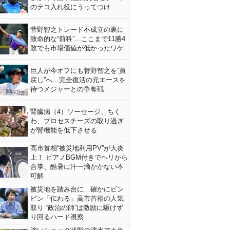
のテコ入れ役にうってつけ
菅野智之トレード不成立の裏に
致命的な“前科”…ここまで11勝4
敗でも市場価値が低かったワケ
巨人が今オフにも菅野智之を“買
戻し”へ…完全復活の元エースを
待つメジャーとの争奪戦
腎臓病（4）ソーセージ、ちく
わ、プロセスチーズの取り過ぎ
が腎機能を低下させる
高市首相“被災地利用PV”が大炎
上！ ピアノBGM付きでヘリから
合掌、酷暑に汗一滴かかない不
可解
被災地を踏み台に…確かにビン
ビン「伝わる」高市首相の人気
取り “政治の師”は激励に駆けず
り回るハード視察