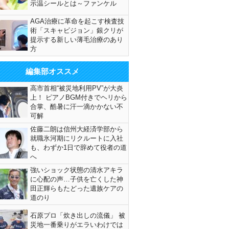
示温シールとは～ファンケル
AGA治療に革命を起こす検査技
術「スキャビジョン」銀クリが
提示する新しい薄毛治療のあり
方
編集部オススメ
高市首相“被災地利用PV”が大炎
上！ ピアノBGM付きでヘリから
合掌、酷暑に汗一滴かかない不
可解
佐藤二朗は信州大経済学部から
就職氷河期にリクルートに入社
も、わずか1日で辞めて役者の道
へ
強いショック状態の清水アキラ
に心配の声…子供を亡くした神
田正輝らもたどった遺族ケアの
道のり
石原プロ「炊き出しの流儀」 被
災地一番乗りがエラいわけでは