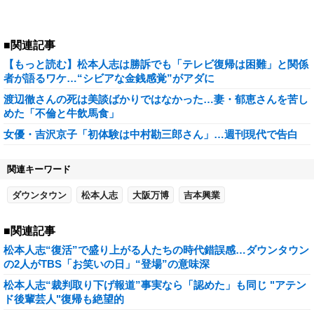
■関連記事
【もっと読む】松本人志は勝訴でも「テレビ復帰は困難」と関係
者が語るワケ…“シビアな金銭感覚”がアダに
渡辺徹さんの死は美談ばかりではなかった…妻・郁恵さんを苦し
めた「不倫と牛飲馬食」
女優・吉沢京子「初体験は中村勘三郎さん」…週刊現代で告白
関連キーワード
ダウンタウン
松本人志
大阪万博
吉本興業
■関連記事
松本人志“復活”で盛り上がる人たちの時代錯誤感…ダウンタウン
の2人がTBS「お笑いの日」“登場”の意味深
松本人志“裁判取り下げ報道”事実なら「認めた」も同じ "アテン
ド後輩芸人"復帰も絶望的