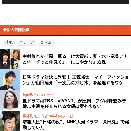
最新の芸能記事
芸能
グラビア
コラム
中村倫也が「風、薫る」に大貢献…妻・水卜麻美アナ
との「ずっと仲良く」「にこやかな」近況
日曜ドラマ対決に異変！ 玉森裕太「マイ・フィクショ
ン」が山田涼介「一次元の挿し木」を猛追するワケ
芸能界クロスロード
夏ドラマはTBS「VIVANT」が圧倒、フジは軒並み苦
戦…主演を任せられる女優は案外少ない
再発見 ちょうど10年前のテレビ
堺雅人は“日曜の夜”、NHK大河ドラマ「真田丸」で躍
動していた