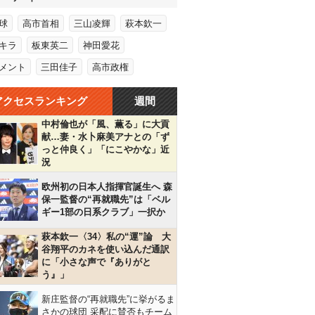
球
高市首相
三山凌輝
萩本欽一
キラ
板東英二
神田愛花
メント
三田佳子
高市政権
アクセスランキング
週間
中村倫也が「風、薫る」に大貢
献…妻・水卜麻美アナとの「ず
っと仲良く」「にこやかな」近
況
欧州初の日本人指揮官誕生へ 森
保一監督の“再就職先”は「ベル
ギー1部の日系クラブ」一択か
萩本欽一〈34〉私の“運”論 大
谷翔平のカネを使い込んだ通訳
に「小さな声で『ありがと
う』」
新庄監督の“再就職先”に挙がるま
さかの球団 采配に賛否もチーム