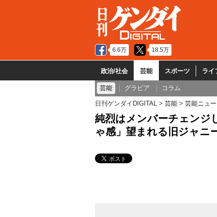
6.6万
18.5万
政治/社会
芸能
スポーツ
ライ
芸能
グラビア
コラム
日刊ゲンダイDIGITAL
芸能
芸能ニュー
純烈はメンバーチェンジ
ゃ感」望まれる旧ジャニ