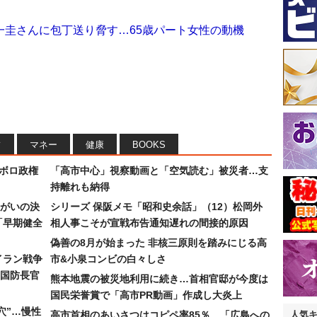
一圭さんに包丁送り脅す…65歳パート女性の動機
フ
マネー
健康
BOOKS
なボロ政権
「高市中心」視察動画と「空気読む」被災者…支
持離れも納得
まがいの決
シリーズ 保阪メモ「昭和史余話」（12）松岡外
「早期健全
相人事こそが宣戦布告通知遅れの間接的原因
偽善の8月が始まった 非核三原則を踏みにじる高
イラン戦争
市&小泉コンビの白々しさ
国防長官
熊本地震の被災地利用に続き…首相官邸が今度は
国民栄誉賞で「高市PR動画」作成し大炎上
穴”…慢性
高市首相のあいさつはコピペ率85％…「広島への
人気