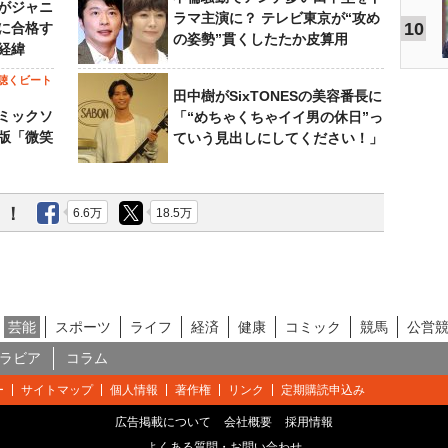
がジャニ
ラマ主演に？ テレビ東京が“攻め
10
に合格す
の姿勢”貫くしたたか皮算用
経緯
聴くビート
田中樹がSixTONESの美容番長に
ミックソ
「“めちゃくちゃイイ男の休日”っ
版「微笑
ていう見出しにしてください！」
う！
6.6万
18.5万
芸能
スポーツ
ライフ
経済
健康
コミック
競馬
公営
ラビア
コラム
ー
サイトマップ
個人情報
著作権
リンク
定期購読申込み
広告掲載について
会社概要
採用情報
よくある質問・お問い合わせ