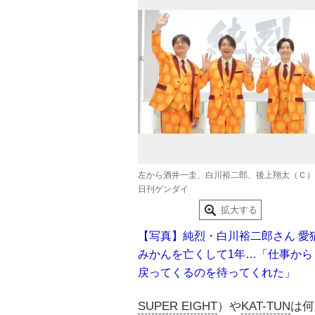
左から酒井一圭、白川裕二郎、後上翔太（Ｃ）
日刊ゲンダイ
拡大する
【写真】純烈・白川裕二郎さん 愛
みかんを亡くして1年…「仕事から
戻ってくるのを待ってくれた」
SUPER EIGHT
）や
KAT-TUN
は何