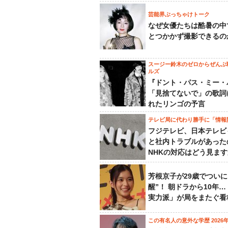
芸能界ぶっちゃけトーク
なぜ女優たちは酷暑の中
とつかかず撮影できるの
スージー鈴木のゼロからぜんぶ
ルズ
『ドント・パス・ミー・
「見捨てないで」の歌詞
れたリンゴの予言
テレビ局に代わり勝手に「情報
フジテレビ、日本テレビ
と社内トラブルがあった
NHKの対応はどう見ま
芳根京子が29歳でついに
醒”！ 朝ドラから10年
実力派」が局をまたぐ看
この有名人の意外な学歴 2026