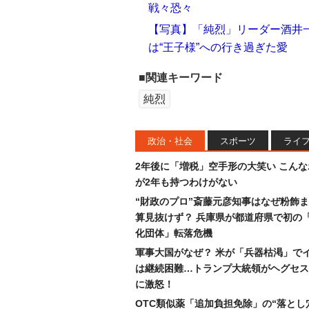
戦々恐々
【写真】「純烈」リーダー酒井
は“王子様”への行き過ぎた愛
■関連キーワード
純烈
政治・社会
スポーツ
ライ
2年後に「増税」空手形の大笑い こん
が2年も持つわけがない
“財政のプロ”斎藤元彦知事はなぜ粉飾
算見抜けず？ 兵庫県が都道府県で初の
化団体」転落危機
軍事大国がなぜ？ 米が「兵器枯渇」で
は継続困難…トランプ大統領がヘグセス
に激怒！
OTC類似薬「追加負担免除」の“落とし