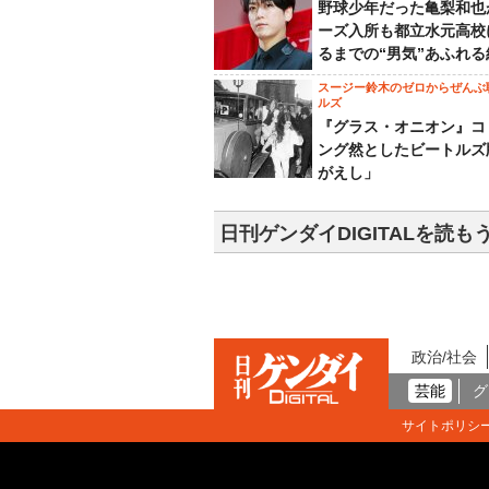
野球少年だった亀梨和也
ーズ入所も都立水元高校
るまでの“男気”あふれる
スージー鈴木のゼロからぜんぶ
ルズ
『グラス・オニオン』コ
ング然としたビートルズ
がえし」
日刊ゲンダイDIGITALを読も
政治/社会
芸能
グ
サイトポリシ