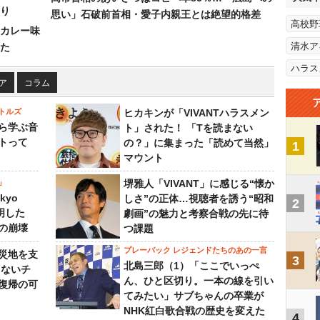
り
思い」石破前首相・愛子内親王とは絶望的格差
高校野
カレー味
清水ア
た
ハラス
ア
コラム
トルズ
ヒカキンが「VIVANTハラスメン
ら学ぶ音
ト」された！ 「Tを読まない
トって
の？」に集まった「読めて当然」
1
マウント
」
堺雅人「VIVANT」に感じる“懐か
kyo
しさ”の正体…視聴者を誘う“昭和
2
判明した
劇画”の魅力と考察合戦の先に待
の崩壊
つ課題
プレーバック レジェンドたちのあの一言
災地を支
3
北島三郎（1）「ここでいっぺ
らないチ
ん、ひと区切り。一本の線を引い
復帰の可
てみたい」サブちゃんの卒業が
NHK紅白歌合戦の歴史を変えた
4