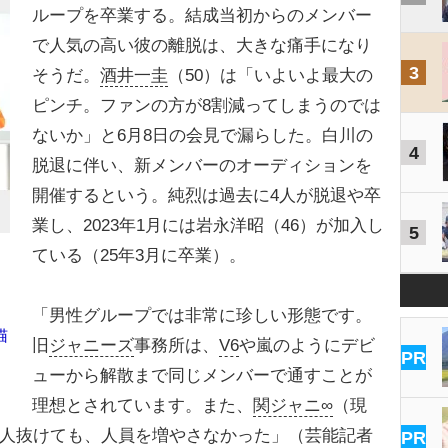
ループを卒業する。結成当初からのメンバー
で人気の高い彼の離脱は、大きな痛手になり
3
そうだ。
酒井一圭
（50）は「いよいよ最大の
ピンチ。ファンの方が8割減ってしまうのでは
ないか」と6月8日の会見で漏らした。白川の
4
脱退に伴い、新メンバーのオーディションを
開催するという。純烈は過去に4人が脱退や卒
業し、2023年1月には岩永洋昭（46）が加入し
5
ている（25年3月に卒業）。
「男性グループでは非常に珍しい形態です。
猫
旧
ジャニーズ
事務所は、
V6
や嵐のようにデビ
PR
ューから解散まで同じメンバーで通すことが
理想とされています。また、
関ジャニ∞
（現
人抜けても、人員を増やさなかった」（芸能記者
PR