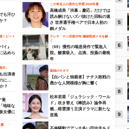
この有名人の意外な学歴 2026年夏
高橋成美「渋幕→慶応」だけでは
でも汗ひ
読み解けないズバ抜けた回転の速
か？
5
さ 世界選手権ペアで日本人初の
銅メダル
聴くビート
テレサ・テン没後30年 極秘取材メモを解
く
6
バイ』
（69）慢性の喘息発作で緊急入
に込めら
院。酸素吸入、点滴、投薬の最晩
年
7
開示」
孤独のキネマ
も出演者
【白パンと独裁者】ナチス敗戦の
のに…
愚かな人間模様が胸に響く
すか？
8
松本若菜「ジュラシック・ワール
“覚
ド」吹き替え《棒読み》論争再
…「地味な
燃…暗雲漂う主演ドラマに新たな
板女優に
9
逆風
年夏
不倫騒動でアンチ多い田中圭をド