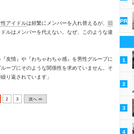
PR
女性
アイドル
は頻繁にメンバーを入れ替えるが、
旧
イドルはメンバーを代えない。なぜ、このような違
い『友情』や『わちゃわちゃ感』を男性グループに
1
グループにそのような関係性を求めていません。そ
が繰り返されています」
2
2
3
次へ
>>
3
4