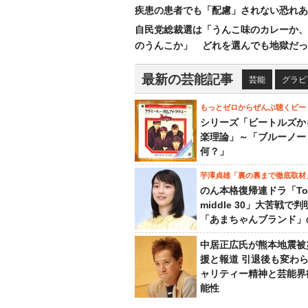
疾患の患者でも「配慮」されない恐れあ
自民党総裁選は「うんこ味のカレーか、
のうんこか」 どれを選んでも地獄だっ
最新の芸能記事
芸能
グラビ
もっとゼロからぜんぶ聴くビー
シリーズ「ビートルズか
楽理論」～「ブルーノー
何？」
芋澤貞雄「裏の裏まで徹底取材
のん本格復帰連ドラ「To
middle 30」大苦戦で
「あまちゃんブランド」
中居正広氏が熊本地震被
援と報道 引退後も変わ
ャリティー精神と芸能界
能性