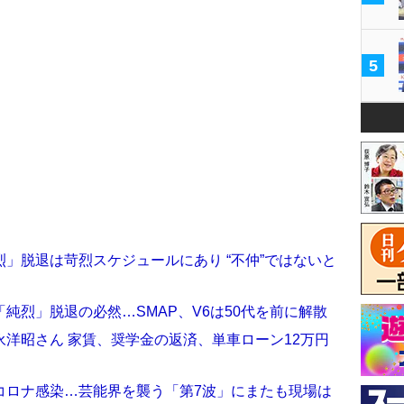
5
」脱退は苛烈スケジュールにあり “不仲”ではないと
純烈」脱退の必然…SMAP、V6は50代を前に解散
洋昭さん 家賃、奨学金の返済、単車ローン12万円
コロナ感染…芸能界を襲う「第7波」にまたも現場は