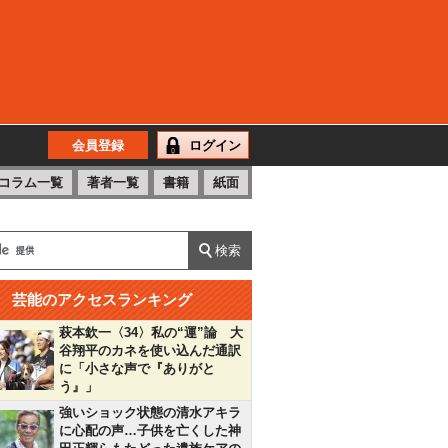
会員登録
ログイン
コラム一覧
著者一覧
書籍
紙面
芸能のアクセスランキング
萩本欽一〈34〉私の“運”論 大
谷翔平のカネを使い込んだ通訳
に「小さな声で『ありがと
う』」
強いショック状態の清水アキラ
に心配の声…子供を亡くした神