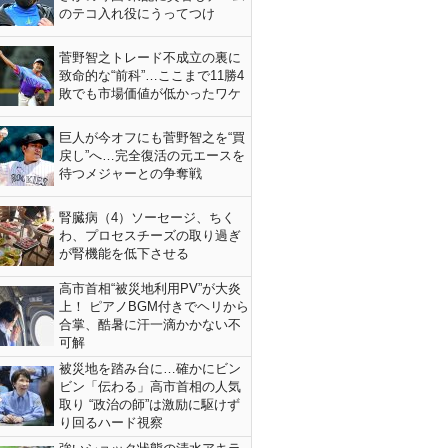
のテコ入れ役にうってつけ
菅野智之トレード不成立の裏に
致命的な“前科”…ここまで11勝4
敗でも市場価値が低かったワケ
巨人が今オフにも菅野智之を“買
戻し”へ…完全復活の元エースを
待つメジャーとの争奪戦
腎臓病（4）ソーセージ、ちく
わ、プロセスチーズの取り過ぎ
が腎機能を低下させる
高市首相“被災地利用PV”が大炎
上！ ピアノBGM付きでヘリから
合掌、酷暑に汗一滴かかない不
可解
被災地を踏み台に…確かにビン
ビン「伝わる」高市首相の人気
取り “政治の師”は激励に駆けず
り回るハード視察