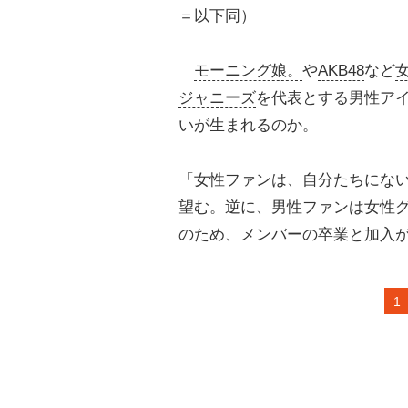
＝以下同）
モーニング娘。
や
AKB48
など
ジャニーズ
を代表とする男性ア
いが生まれるのか。
「女性ファンは、自分たちにな
望む。逆に、男性ファンは女性
のため、メンバーの卒業と加入
1