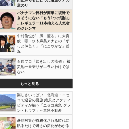
田正輝らもたどった遺族ケアの
道のり
バナナマン日村が簡単に復帰で
きそうにない「もう1つの理由」
…レギュラー11本抱える人気者
のジレンマ
中村倫也が「風、薫る」に大貢
献…妻・水卜麻美アナとの「ず
っと仲良く」「にこやかな」近
況
石原プロ「炊き出しの流儀」 被
災地一番乗りがエラいわけでは
ない
もっと見る
楽しさいっぱい！北海道・ニセ
コで避暑の夏旅 絶景とアクティ
ビティが揃う「ニセコ東急 グラ
ン・ヒラフ」～東急不動産
暑熱対策が義務化される時代に
貼るだけで暑さの変化がわかる