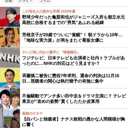
芸能
グラビア
コラム
この有名人の意外な学歴 2026年夏
野球少年だった亀梨和也がジャニーズ入所も都立水元
高校に合格するまでの“男気”あふれる経緯
芳根京子が29歳でついに“覚醒”！ 朝ドラから10年…
「地味な実力派」が局をまたぐ看板女優に
テレビ局に代わり勝手に「情報開示」
フジテレビ、日本テレビも出演者と社内トラブルがあ
ったのに…NHKの対応はどう見ますか？
斉藤慎二被告に懲役7年求刑、運命の判決は11月16
日…視聴者の関心は執行猶予の有無に集中
不倫騒動でアンチ多い田中圭をドラマ主演に？ テレビ
東京が“攻めの姿勢”貫くしたたか皮算用
孤独のキネマ
【白パンと独裁者】ナチス敗戦の愚かな人間模様が胸
に響く