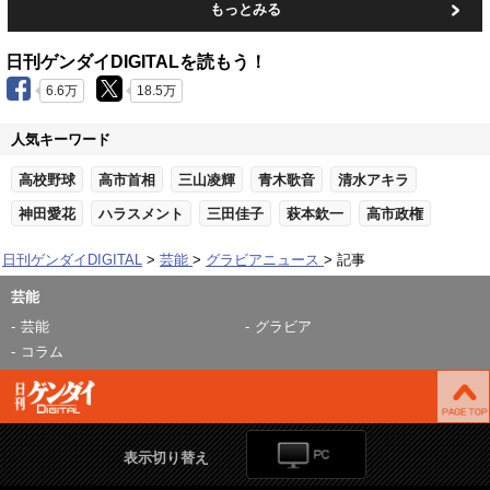
もっとみる
日刊ゲンダイDIGITALを読もう！
6.6万
18.5万
人気キーワード
高校野球
高市首相
三山凌輝
青木歌音
清水アキラ
神田愛花
ハラスメント
三田佳子
萩本欽一
高市政権
日刊ゲンダイDIGITAL
芸能
グラビアニュース
記事
芸能
芸能
グラビア
コラム
表示切り替え