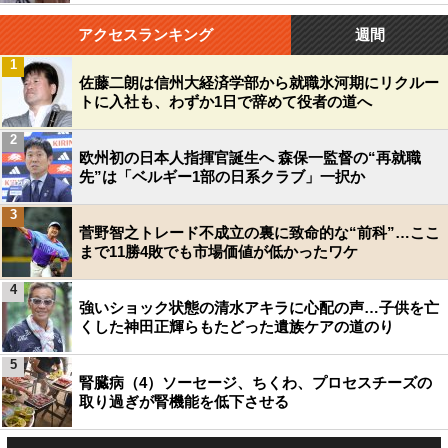
アクセスランキング
週間
1
佐藤二朗は信州大経済学部から就職氷河期にリクルー
トに入社も、わずか1日で辞めて役者の道へ
2
欧州初の日本人指揮官誕生へ 森保一監督の“再就職
先”は「ベルギー1部の日系クラブ」一択か
3
菅野智之トレード不成立の裏に致命的な“前科”…ここ
まで11勝4敗でも市場価値が低かったワケ
4
強いショック状態の清水アキラに心配の声…子供を亡
くした神田正輝らもたどった遺族ケアの道のり
5
腎臓病（4）ソーセージ、ちくわ、プロセスチーズの
取り過ぎが腎機能を低下させる