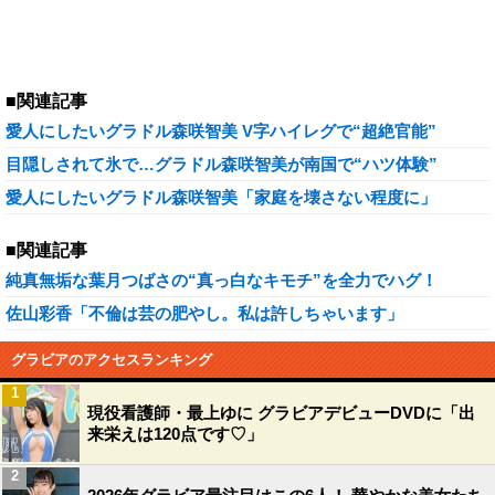
■関連記事
愛人にしたいグラドル森咲智美 V字ハイレグで“超絶官能”
目隠しされて氷で…グラドル森咲智美が南国で“ハツ体験”
愛人にしたいグラドル森咲智美「家庭を壊さない程度に」
■関連記事
純真無垢な葉月つばさの“真っ白なキモチ”を全力でハグ！
佐山彩香「不倫は芸の肥やし。私は許しちゃいます」
グラビアのアクセスランキング
1
現役看護師・最上ゆに グラビアデビューDVDに「出
来栄えは120点です♡」
2