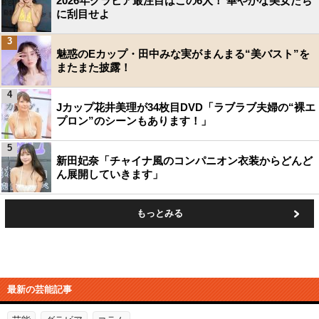
2026年グラビア最注目はこの6人！ 華やかな美女たち
に刮目せよ
3
魅惑のEカップ・田中みな実がまんまる“美バスト”を
またまた披露！
4
Jカップ花井美理が34枚目DVD「ラブラブ夫婦の“裸エ
プロン”のシーンもあります！」
5
新田妃奈「チャイナ風のコンパニオン衣装からどんど
ん展開していきます」
もっとみる
最新の芸能記事