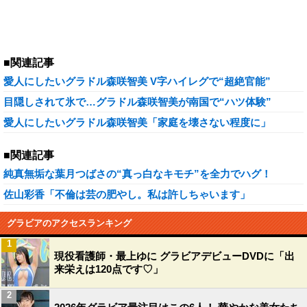
■関連記事
愛人にしたいグラドル森咲智美 V字ハイレグで“超絶官能”
目隠しされて氷で…グラドル森咲智美が南国で“ハツ体験”
愛人にしたいグラドル森咲智美「家庭を壊さない程度に」
■関連記事
純真無垢な葉月つばさの“真っ白なキモチ”を全力でハグ！
佐山彩香「不倫は芸の肥やし。私は許しちゃいます」
グラビアのアクセスランキング
1
現役看護師・最上ゆに グラビアデビューDVDに「出
来栄えは120点です♡」
2