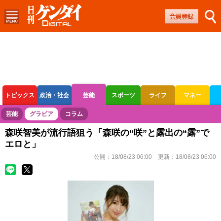
トピックス
政治・社会
芸能
スポーツ
ライフ
マネー
ボートレース
競輪
オートレース
芸能
グラビア
コラム
森咲智美が流行語狙う「森咲の“咲”と露出の“露”で
エロと」
公開：
18/08/23 06:00
更新：
18/08/23 06:00