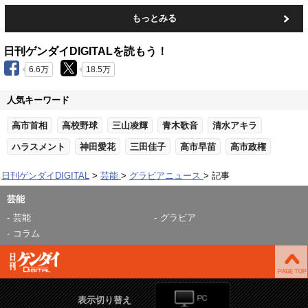
もっとみる
日刊ゲンダイDIGITALを読もう！
6.6万
18.5万
人気キーワード
高市首相
高校野球
三山凌輝
青木歌音
清水アキラ
ハラスメント
神田愛花
三田佳子
高市早苗
高市政権
日刊ゲンダイDIGITAL
芸能
グラビアニュース
記事
芸能
芸能
グラビア
コラム
表示切り替え