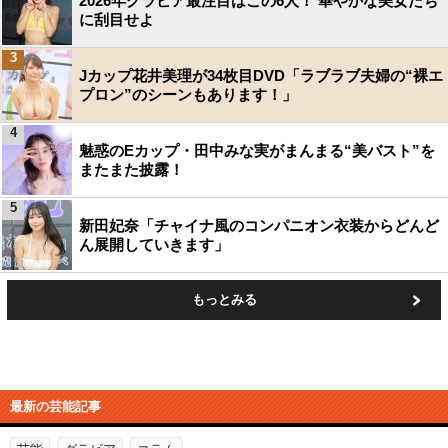
2026年グラビア最注目はこの6人！ 華やかな美女たち
に刮目せよ
3
Jカップ花井美理が34枚目DVD「ラブラブ夫婦の“裸エ
プロン”のシーンもあります！」
4
魅惑のEカップ・田中みな実がまんまる“美バスト”を
またまた披露！
5
新田妃奈「チャイナ風のコンパニオン衣装からどんど
ん展開していきます」
もっとみる
最新の芸能記事