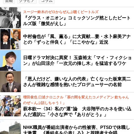
芸能
グラビア
コラム
スージー鈴木のゼロからぜんぶ聴くビートルズ
『グラス・オニオン』コミックソング然としたビート
ルズ版「微笑がえし」
中村倫也が「風、薫る」に大貢献…妻・水卜麻美アナ
との「ずっと仲良く」「にこやかな」近況
日曜ドラマ対決に異変！ 玉森裕太「マイ・フィクショ
ン」が山田涼介「一次元の挿し木」を猛追するワケ
「恩人だけど、嫌いな人の代表」亡くなった板東英二
さんが複雑な感情を抱いたプロデューサーの名前
増田俊也 口述クロニクル「茶の間を変えたコメディアン 欽ちゃん
のぜ～んぶ話しちゃう！」
萩本欽一〈34〉私の“運”論 大谷翔平のカネを使い込
んだ通訳に「小さな声で『ありがとう』」
NHK職員が番組出演者からの性被害、PTSDで休職し
大激震…《番組名を公表しろ》と視聴者大合唱