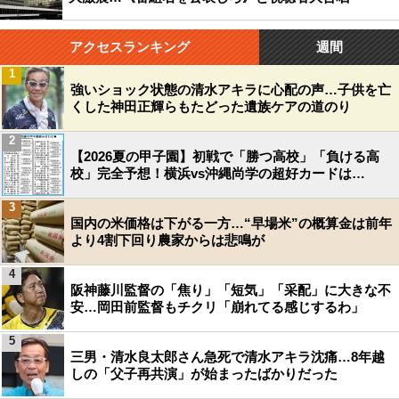
アクセスランキング
週間
1
強いショック状態の清水アキラに心配の声…子供を亡
くした神田正輝らもたどった遺族ケアの道のり
2
【2026夏の甲子園】初戦で「勝つ高校」「負ける高
校」完全予想！横浜vs沖縄尚学の超好カードは…
3
国内の米価格は下がる一方…“早場米”の概算金は前年
より4割下回り農家からは悲鳴が
4
阪神藤川監督の「焦り」「短気」「采配」に大きな不
安…岡田前監督もチクリ「崩れてる感じするわ」
5
三男・清水良太郎さん急死で清水アキラ沈痛…8年越
しの「父子再共演」が始まったばかりだった