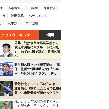
球
高市首相
三山凌輝
青木歌音
キラ
神田愛花
ハラスメント
子
萩本欽一
高市政権
アクセスランキング
週間
佐藤二朗は信州大経済学部から
就職氷河期にリクルートに入社
も、わずか1日で辞めて役者の道
へ
欧州初の日本人指揮官誕生へ 森
保一監督の“再就職先”は「ベル
ギー1部の日系クラブ」一択か
菅野智之トレード不成立の裏に
致命的な“前科”…ここまで11勝4
敗でも市場価値が低かったワケ
強いショック状態の清水アキラ
に心配の声…子供を亡くした神