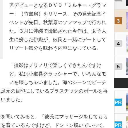
アデビューとなるＤＶＤ「ミルキー・グラマ
ー」（竹書房）をリリース。その発売記念イ
3
ベントが先日、秋葉原のソフマップで行われ
た。３月に沖縄で撮影された今作は、女子大
生に扮した伊織が、彼氏と一緒にデートして
4
リゾート気分を味わう内容になっている。
「撮影はノリノリで楽しくできたんですけ
5
ど、私は小道具クラッシャーで、いろんなモ
ノを壊しちゃいました。海のシーンでビーチ
に足元の目印にしているプラスチックのボールを再
まいました」
PR
を聞いてみると、「彼氏にマッサージをしてもら
PR
服を着ているんですけど、ドンドン脱いでいって、