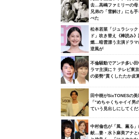
去…高嶋ファミリーの母
兄弟の「雪解け」にも手
べた
松本若菜「ジュラシック
ド」吹き替え《棒読み》
燃…暗雲漂う主演ドラマ
逆風が
不倫騒動でアンチ多い田
ラマ主演に？ テレビ東京
の姿勢”貫くしたたか皮
田中樹がSixTONESの
「“めちゃくちゃイイ男
ていう見出しにしてくだ
中村倫也が「風、薫る」
献…妻・水卜麻美アナと