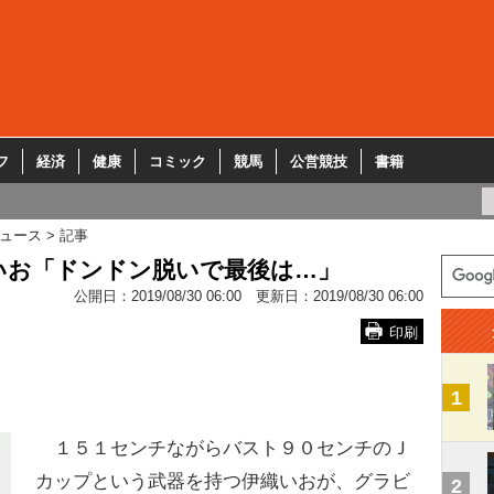
フ
経済
健康
コミック
競馬
公営競技
書籍
ュース
記事
いお「ドンドン脱いで最後は…」
公開日：
2019/08/30 06:00
更新日：
2019/08/30 06:00
印刷
1
１５１センチながらバスト９０センチのＪ
カップという武器を持つ伊織いおが、グラビ
2