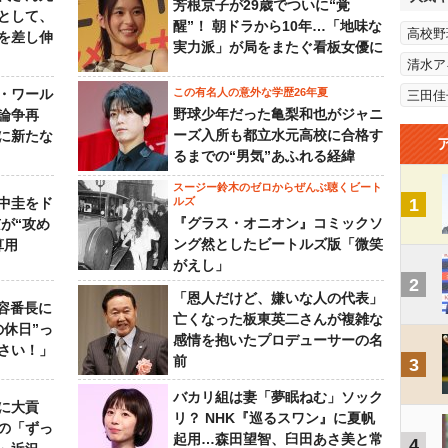
芳根京子が29歳でついに“覚
として、
醒”！ 朝ドラから10年…「地味な
高校野
を差し伸
実力派」が局をまたぐ看板女優に
清水ア
・ワール
この有名人の意外な学歴26年夏
三田佳
野球少年だった亀梨和也がジャニ
論争再
ーズ入所も都立水元高校に合格す
に新たな
るまでの“男気”あふれる経緯
スージー鈴木のゼロからぜんぶ聴くビート
中圭をド
ルズ
1
『グラス・オニオン』コミックソ
が“攻め
ング然としたビートルズ版「微笑
算用
がえし」
2
「恩人だけど、嫌いな人の代表」
美容番長に
亡くなった板東英二さんが複雑な
の休日”っ
感情を抱いたプロデューサーの名
さい！」
前
3
バカリ組は妻「夢眠ねむ」ソック
に大貢
リ？ NHK『巡るスワン』に夏帆
の「ずっ
起用…森田望智、臼田あさ美と常
4