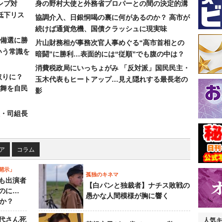
ンプ対
身の野村大使と外務省プロパーとの間の決定的溝
低下リス
協調介入、日銀恫喝の裏に何があるのか？ 高市が
続けば通貨危機、国債クラッシュに現実味
備選に勝
片山財務相が事務次官人事めぐる“高市首相との
いう常識を
暗闘”に勝利…表面的には“従順”でも腹の中は？
消費税政局にいっちょがみ 「反対派」国民民主・
取りに？
玉木代表もヒートアップ…見え隠れする最長老の
の舞を自民
影
組・司組長
ア
コラム
開示」
孤独のキネマ
も出演者
【白パンと独裁者】ナチス敗戦の
のに…
愚かな人間模様が胸に響く
すか？
代さん死
人気