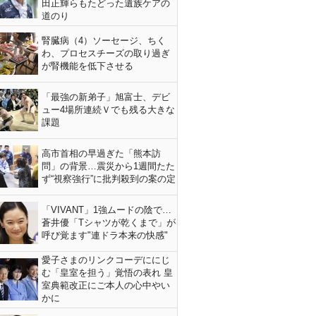
田正輝らもたどった遺族ケアの
道のり
腎臓病（4）ソーセージ、ちく
わ、プロセスチーズの取り過ぎ
が腎機能を低下させる
「最強の新弟子」旭富士、デビ
ュー4場所連続Ｖでも残る大きな
課題
高市首相の早過ぎた「熊本訪
問」の背景…震災から1週間たた
ず“視察強行”に批判殺到の案の定
「VIVANT」1強ムードの陰で…
蒼井優「Tシャツが乾くまで」が
呼び覚ます"連ドラ本来の快感"
愛子さまのリンクコーデににじ
む「皇室を担う」覚悟の表れ 皇
室典範改正にご本人の心中やい
かに