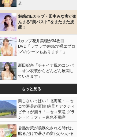
よ
魅惑のEカップ・田中みな実がま
んまる“美バスト”をまたまた披
露！
Jカップ花井美理が34枚目
DVD「ラブラブ夫婦の“裸エプロ
ン”のシーンもあります！」
新田妃奈「チャイナ風のコンパ
ニオン衣装からどんどん展開し
ていきます」
もっと見る
楽しさいっぱい！北海道・ニセ
コで避暑の夏旅 絶景とアクティ
ビティが揃う「ニセコ東急 グラ
ン・ヒラフ」～東急不動産
暑熱対策が義務化される時代に
貼るだけで暑さの変化がわかる