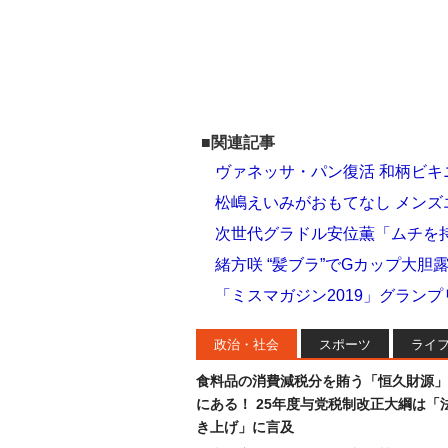
■関連記事
ヴァネッサ・パン復活 和柄ビ
松嶋えいみがおもてなし メン
次世代グラドル安位薫「ムチを
緒方咲 “髪ブラ”でGカップ大
「ミスマガジン2019」グラン
政治・社会
スポーツ
ライ
食料品の消費減税分を賄う「恒久財源」
にある！ 25年度与党税制改正大綱は「
き上げ」に言及