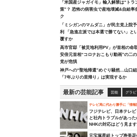
「米国産ジャガイモ」輸入解禁は“トラ
策”？ 恐怖の病害虫で産地壊滅&自給率
ク
「ミシガンのマムダニ」が民主党上院予
利 「急進左派では本選で勝てない」と
覆すか
高市官邸「被災地利用PV」が首相の命
安倍元首相“コロナおこもり動画”の二
党が危惧
神戸への“聖地帰還”めぐり騒然…山口
「7年ぶりの里帰り」は実現するか
最新の芸能記事
芸能
グラビ
テレビ局に代わり勝手に「情報
フジテレビ、日本テレビ
と社内トラブルがあった
NHKの対応はどう見ま
元宝塚星組トップ寿美花