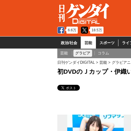
6.6万
18.5万
政治/社会
芸能
スポーツ
ライ
芸能
グラビア
コラム
日刊ゲンダイDIGITAL
芸能
グラビアニ
初DVDのＪカップ・伊織