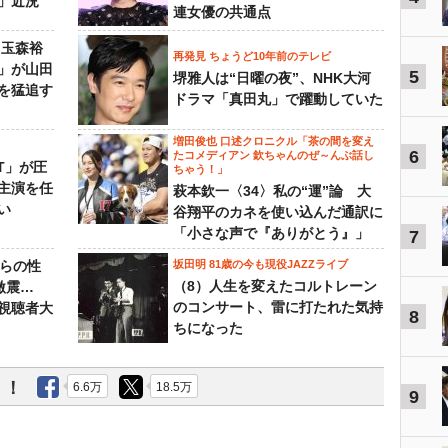
」近況
連女優の共通点
 玉森裕
再発見 ちょうど10年前のテレビ
」が山田
5
堺雅人は“日曜の夜”、NHK大河
を猛追す
ドラマ「真田丸」で躍動していた
増田俊也 口述クロニクル「茶の間を変え
6
たコメディアン 欽ちゃんのぜ～んぶ話し
NT」が圧
ちゃう！」
主演を任
萩本欽一〈34〉私の“運”論 大
い
谷翔平のカネを使い込んだ通訳に
「小さな声で『ありがとう』」
7
からの性
坂田明 81歳の今も現役JAZZライブ
（8）人生を変えたコルトレーン
激震…
のコンサート、雷に打たれた気持
視聴者大
8
ちになった
う！
6.6万
18.5万
9