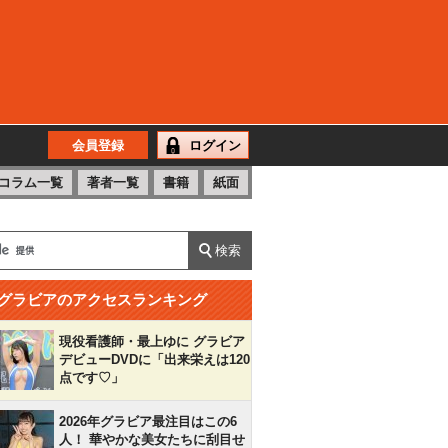
会員登録
ログイン
コラム一覧
著者一覧
書籍
紙面
グラビアのアクセスランキング
現役看護師・最上ゆに グラビア
デビューDVDに「出来栄えは120
点です♡」
2026年グラビア最注目はこの6
人！ 華やかな美女たちに刮目せ