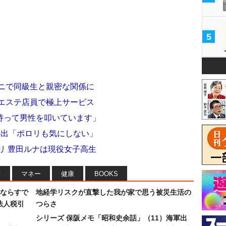
5
キニで同級生と親密な関係に
ズエステ店員で極上サービス
持って男性を叩いています」
胆露出「ポロリも気にしない」
プリ 豊田ルナは現役女子高生
フ
マネー
健康
BOOKS
ならすで
地経学リスクが直撃した我が家で思う被災生活の
法人税引
つらさ
シリーズ 保阪メモ「昭和史余話」（11）海軍出