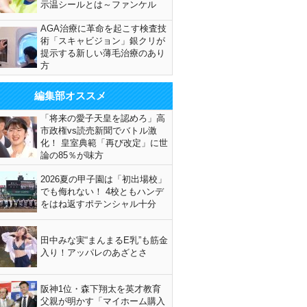
示温シールとは～ファンケル
AGA治療に革命を起こす検査技
術「スキャビジョン」銀クリが
提示する新しい薄毛治療のあり
方
編集部オススメ
「将来の愛子天皇を認めろ」高
市政権vs読売新聞でバトル激
化！ 皇室典範「再び改定」に世
論の85％が味方
2026夏の甲子園は「初出場校」
でも侮れない！ 4校ともハンデ
をはね返すポテンシャル十分
田中みな実“まんまるE乳”も筋金
入り！アッパレのあざとさ
阪神1位・森下翔太を英才教育
父親が明かす「マイホーム購入