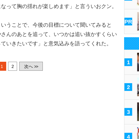
になって胸の揺れが楽しめます」と言ういおクン。
PR
いうことで、今後の目標について聞いてみると
やさんのあとを追って、いつかは追い抜かすくらい
っていきたいです」と意気込みを語ってくれた。
1
1
2
次へ
>>
2
3
4