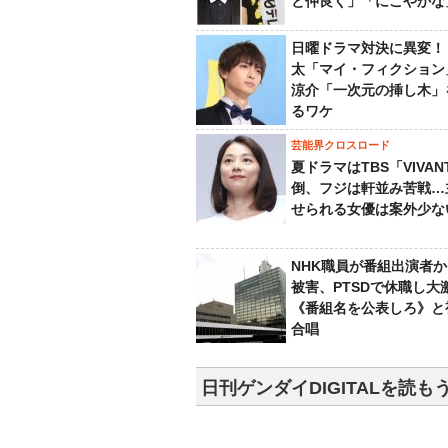
と仲良く」「にこやかな
日曜ドラマ対決に異変！
太「マイ・フィクション
涼介「一次元の挿し木」
るワケ
芸能界クロスロード
夏ドラマはTBS「VIVA
倒、フジは軒並み苦戦…
せられる女優は案外少な
NHK職員が番組出演者
被害、PTSDで休職し大
《番組名を公表しろ》と
合唱
日刊ゲンダイDIGITALを読も