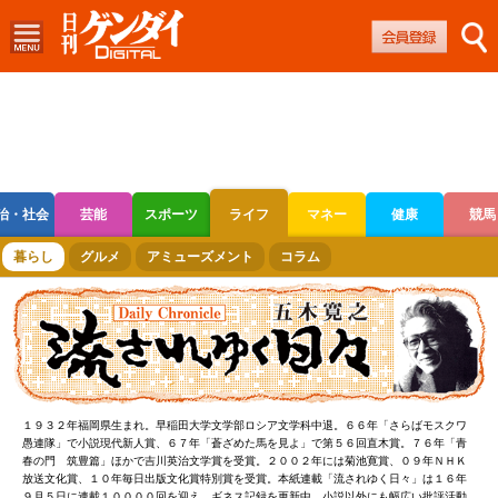
治・社会
芸能
スポーツ
ライフ
マネー
健康
競馬
ボートレース
競輪
オートレース
暮らし
グルメ
アミューズメント
コラム
１９３２年福岡県生まれ。早稲田大学文学部ロシア文学科中退。６６年「さらばモスクワ
愚連隊」で小説現代新人賞、６７年「蒼ざめた馬を見よ」で第５６回直木賞。７６年「青
春の門 筑豊篇」ほかで吉川英治文学賞を受賞。２００２年には菊池寛賞、０９年ＮＨＫ
放送文化賞、１０年毎日出版文化賞特別賞を受賞。本紙連載「流されゆく日々」は１６年
９月５日に連載１００００回を迎え、ギネス記録を更新中。小説以外にも幅広い批評活動