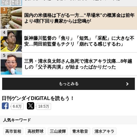
3
国内の米価格は下がる一方…“早場米”の概算金は前年
より4割下回り農家からは悲鳴が
4
阪神藤川監督の「焦り」「短気」「采配」に大きな不
安…岡田前監督もチクリ「崩れてる感じするわ」
5
三男・清水良太郎さん急死で清水アキラ沈痛…8年越
しの「父子再共演」が始まったばかりだった
もっとみる
日刊ゲンダイDIGITALを読もう！
6.6万
18.5万
人気キーワード
高市首相
高校野球
三山凌輝
青木歌音
清水アキラ