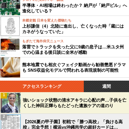
半導体・AI相場は終わったか？ 納戸が「納戸ビル」へ
進化している？
本郷史観 日本を変えた傑物たち
上杉謙信（4）北陸に進出し、亡くなった時「蔵には
カネがうなっていた」
もぎたて海外仰天ニュース
落雷でトラックを失った父に9歳の息子は…米ユタ州
での心温まる後日談に全米が感動
熊本地震でも相次ぐフェイク動画から勧善懲悪ドラマ
も SNS収益化モデルで問われる表現規制の可能性
アクセスランキング
週間
1
強いショック状態の清水アキラに心配の声…子供を亡
くした神田正輝らもたどった遺族ケアの道のり
2
【2026夏の甲子園】初戦で「勝つ高校」「負ける高
校」完全予想！横浜vs沖縄尚学の超好カードは…