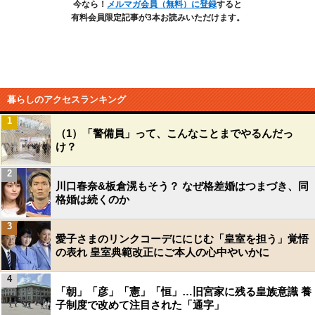
今なら！
メルマガ会員（無料）に登録
すると
有料会員限定記事が3本お読みいただけます。
暮らしのアクセスランキング
1
（1）「警備員」って、こんなことまでやるんだっ
け？
2
川口春奈&板倉滉もそう？ なぜ格差婚はつまづき、同
格婚は続くのか
3
愛子さまのリンクコーデににじむ「皇室を担う」覚悟
の表れ 皇室典範改正にご本人の心中やいかに
4
「朝」「彦」「憲」「恒」…旧宮家に残る皇族意識 養
子制度で改めて注目された「通字」