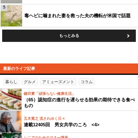
5
毒ヘビに噛まれた妻を救った夫の機転が米国で話題
もっとみる
最新のライフ記事
暮らし
グルメ
アミューズメント
コラム
鎌田實「頑張らない健康生活」
（65）認知症の進行を遅らせる効果の期待できる食べ
もの
五木寛之 流されゆく日々
連載12405回 男女共学のころ <4>
シニアのためのマネー講座