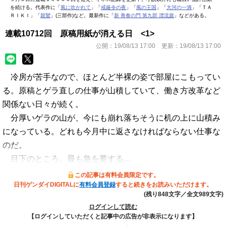
を続ける。代表作に「
風に吹かれて
」「
戒厳令の夜
」「
風の王国
」「
大河の一滴
」「ＴＡ
ＲＩＫＩ」「
親鸞
」(三部作)など。最新作に「
新 青春の門 第九部 漂流篇
」などがある。
連載10712回 原稿用紙が消える日 <1>
公開：
19/08/13 17:00
更新：
19/08/13 17:00
冷房が苦手なので、ほとんど半裸の姿で部屋にこもってい
る。原稿とゲラ直しの仕事が山積していて、働き方改革など
関係ない日々が続く。
分厚いゲラの山が、今にも崩れ落ちそうに机の上に山積み
になっている。どれも今月中に返さなければならない仕事な
のだ。
目下のところ、最も急を要する…
この記事は有料会員限定です。
日刊ゲンダイDIGITALに
有料会員登録
すると続きをお読みいただけます。
(残り848文字／全文989文字)
ログインして読む
【ログインしていただくと記事中の広告が非表示になります】