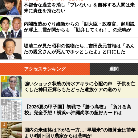
不都合な過去を消し「ブレない」を自称する人間は未
来に責任を持たない
内閣改造めぐり維新からの「副大臣・政務官」起用説
が浮上…霞が関からも 「勘弁してくれ！」の悲鳴が
堤清二が見た昭和の傑物たち…吉田茂元首相は「あん
たの親父さんが死んでホッとしたよ」と口にした
アクセスランキング
週間
1
強いショック状態の清水アキラに心配の声…子供を亡
くした神田正輝らもたどった遺族ケアの道のり
2
【2026夏の甲子園】初戦で「勝つ高校」「負ける高
校」完全予想！横浜vs沖縄尚学の超好カードは…
3
国内の米価格は下がる一方…“早場米”の概算金は前年
より4割下回り農家からは悲鳴が