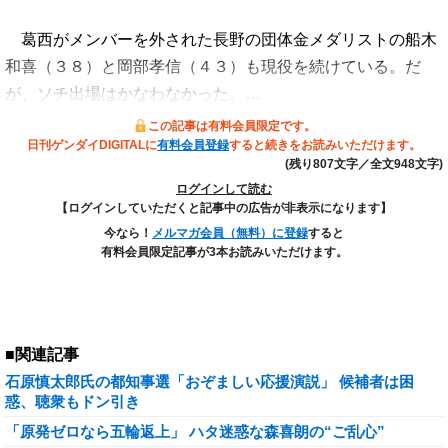
葛西がメンバーを外された長野の団体金メダリストの船木
和喜（３８）と岡部孝信（４３）も現役を続けている。だ
が、ソチ出場はかなわなかった。…
この記事は有料会員限定です。
日刊ゲンダイDIGITALに
有料会員登録
すると続きをお読みいただけます。
(残り807文字／全文948文字)
ログインして読む
【ログインしていただくと記事中の広告が非表示になります】
今なら！
メルマガ会員（無料）に登録
すると
有料会員限定記事が3本お読みいただけます。
■関連記事
石原慎太郎氏の都知事選「おぞましい応援演説」 候補者は困
惑、聴衆もドン引き
「原発ゼロなら五輪返上」 ハタ迷惑な森喜朗の“ご乱心”