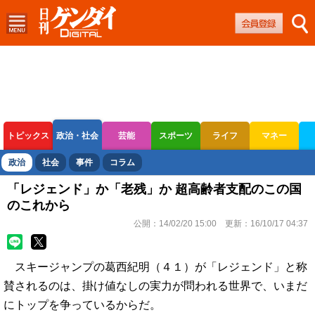
トピックス
政治・社会
芸能
スポーツ
ライフ
マネー
ボートレース
競輪
オートレース
政治
社会
事件
コラム
「レジェンド」か「老残」か 超高齢者支配のこの国
のこれから
公開：
14/02/20 15:00
更新：
16/10/17 04:37
スキージャンプの葛西紀明（４１）が「レジェンド」と称
賛されるのは、掛け値なしの実力が問われる世界で、いまだ
にトップを争っているからだ。