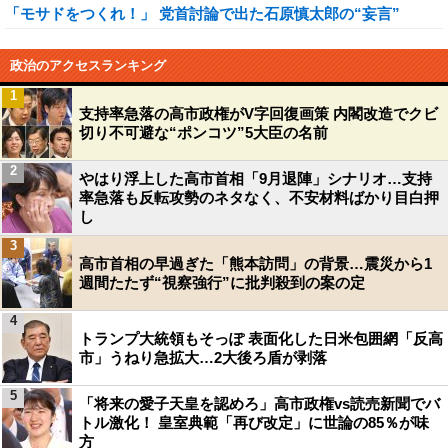
「モサドをつくれ！」 党首討論で出た石原慎太郎の“妄言”
政治のアクセスランキング
1
支持率急落の高市政権がV字回復画策 内閣改造でクビ
切り不可避な“ポンコツ”5大臣の名前
2
やはり浮上した高市首相「9月退陣」シナリオ…支持
率急落も反転攻勢のネタなく、不安材料ばかり目白押
し
3
高市首相の早過ぎた「熊本訪問」の背景…震災から1
週間たたず“視察強行”に批判殺到の案の定
4
トランプ大統領もそっぽ 表面化した日米包囲網「反高
市」うねり急拡大…2大後ろ盾が剥落
5
「将来の愛子天皇を認めろ」高市政権vs読売新聞でバ
トル激化！ 皇室典範「再び改定」に世論の85％が味
方