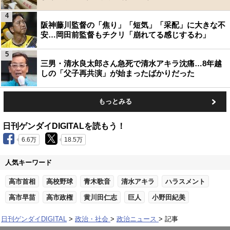
4
阪神藤川監督の「焦り」「短気」「采配」に大きな不
安…岡田前監督もチクリ「崩れてる感じするわ」
5
三男・清水良太郎さん急死で清水アキラ沈痛…8年越
しの「父子再共演」が始まったばかりだった
もっとみる
日刊ゲンダイDIGITALを読もう！
6.6万
18.5万
人気キーワード
高市首相
高校野球
青木歌音
清水アキラ
ハラスメント
高市早苗
高市政権
黄川田仁志
巨人
小野田紀美
日刊ゲンダイDIGITAL
政治・社会
政治ニュース
記事