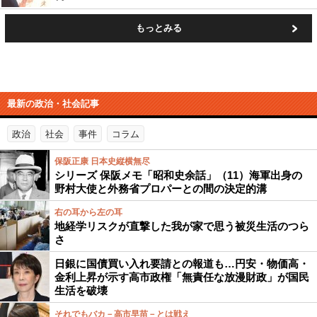
もっとみる
最新の政治・社会記事
政治
社会
事件
コラム
保阪正康 日本史縦横無尽
シリーズ 保阪メモ「昭和史余話」（11）海軍出身の
野村大使と外務省プロパーとの間の決定的溝
右の耳から左の耳
地経学リスクが直撃した我が家で思う被災生活のつら
さ
日銀に国債買い入れ要請との報道も…円安・物価高・
金利上昇が示す高市政権「無責任な放漫財政」が国民
生活を破壊
それでもバカ－高市早苗－とは戦え