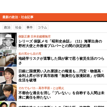
最新の政治・社会記事
政治
社会
事件
コラム
保阪正康 日本史縦横無尽
シリーズ 保阪メモ「昭和史余話」（11）海軍出身の
野村大使と外務省プロパーとの間の決定的溝
右の耳から左の耳
地経学リスクが直撃した我が家で思う被災生活のつら
さ
日銀に国債買い入れ要請との報道も…円安・物価高・
金利上昇が示す高市政権「無責任な放漫財政」が国民
生活を破壊
それでもバカ－高市早苗－とは戦え
不都合な過去を消し「ブレない」を自称する人間は未
来に責任を持たない