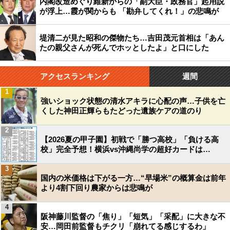
内閣改造めぐり維新からの「副大臣・政務官」起用説
が浮上…霞が関からも 「勘弁してくれ！」の悲鳴が
堤清二が見た昭和の傑物たち…吉田茂元首相は「あん
たの親父さんが死んでホッとしたよ」と口にした
アクセスランキング
週間
1
強いショック状態の清水アキラに心配の声…子供を亡
くした神田正輝らもたどった遺族ケアの道のり
2
【2026夏の甲子園】初戦で「勝つ高校」「負ける高
校」完全予想！横浜vs沖縄尚学の超好カードは…
3
国内の米価格は下がる一方…“早場米”の概算金は前年
より4割下回り農家からは悲鳴が
4
阪神藤川監督の「焦り」「短気」「采配」に大きな不
安…岡田前監督もチクリ「崩れてる感じするわ」