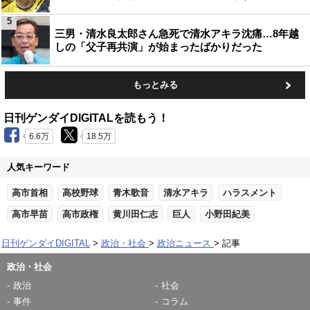
5
三男・清水良太郎さん急死で清水アキラ沈痛…8年越
しの「父子再共演」が始まったばかりだった
もっとみる
日刊ゲンダイDIGITALを読もう！
6.6万
18.5万
人気キーワード
高市首相
高校野球
青木歌音
清水アキラ
ハラスメント
高市早苗
高市政権
黄川田仁志
巨人
小野田紀美
日刊ゲンダイDIGITAL
政治・社会
政治ニュース
記事
政治・社会
政治
社会
事件
コラム