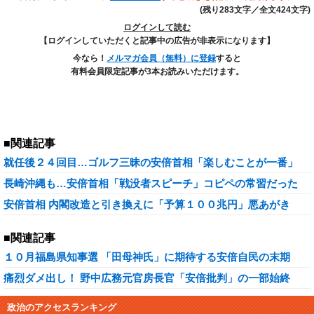
(残り283文字／全文424文字)
ログインして読む
【ログインしていただくと記事中の広告が非表示になります】
今なら！
メルマガ会員（無料）に登録
すると
有料会員限定記事が3本お読みいただけます。
■関連記事
就任後２４回目…ゴルフ三昧の安倍首相「楽しむことが一番」
長崎沖縄も…安倍首相「戦没者スピーチ」コピペの常習だった
安倍首相 内閣改造と引き換えに「予算１００兆円」悪あがき
■関連記事
１０月福島県知事選 「田母神氏」に期待する安倍自民の末期
痛烈ダメ出し！ 野中広務元官房長官「安倍批判」の一部始終
政治のアクセスランキング