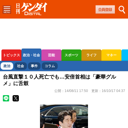
トピックス
政治・社会
芸能
スポーツ
ライフ
マネー
ボートレース
競輪
オートレース
政治
社会
事件
コラム
台風直撃１０人死亡でも…安倍首相は「豪華グル
メ」に舌鼓
公開：
14/08/11 17:50
更新：
16/10/17 04:37