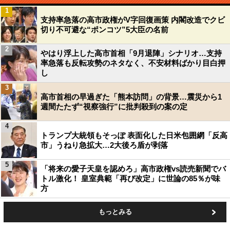
1
支持率急落の高市政権がV字回復画策 内閣改造でクビ
切り不可避な“ポンコツ”5大臣の名前
2
やはり浮上した高市首相「9月退陣」シナリオ…支持
率急落も反転攻勢のネタなく、不安材料ばかり目白押
し
3
高市首相の早過ぎた「熊本訪問」の背景…震災から1
週間たたず“視察強行”に批判殺到の案の定
4
トランプ大統領もそっぽ 表面化した日米包囲網「反高
市」うねり急拡大…2大後ろ盾が剥落
5
「将来の愛子天皇を認めろ」高市政権vs読売新聞でバ
トル激化！ 皇室典範「再び改定」に世論の85％が味
方
もっとみる