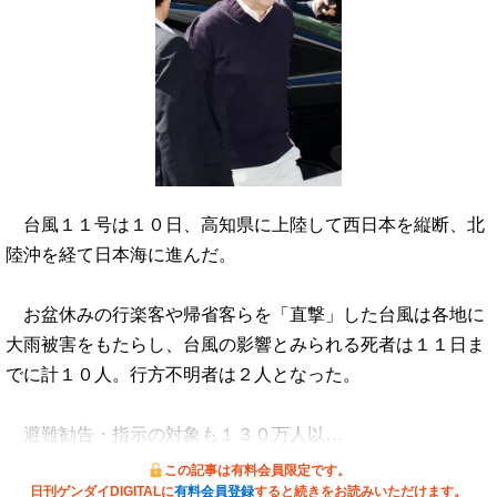
台風１１号は１０日、高知県に上陸して西日本を縦断、北
陸沖を経て日本海に進んだ。
お盆休みの行楽客や帰省客らを「直撃」した台風は各地に
大雨被害をもたらし、台風の影響とみられる死者は１１日ま
でに計１０人。行方不明者は２人となった。
避難勧告・指示の対象も１３０万人以…
この記事は有料会員限定です。
日刊ゲンダイDIGITALに
有料会員登録
すると続きをお読みいただけます。