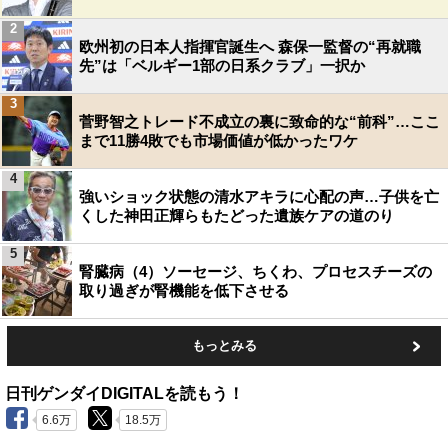
2
欧州初の日本人指揮官誕生へ 森保一監督の“再就職
先”は「ベルギー1部の日系クラブ」一択か
3
菅野智之トレード不成立の裏に致命的な“前科”…ここ
まで11勝4敗でも市場価値が低かったワケ
4
強いショック状態の清水アキラに心配の声…子供を亡
くした神田正輝らもたどった遺族ケアの道のり
5
腎臓病（4）ソーセージ、ちくわ、プロセスチーズの
取り過ぎが腎機能を低下させる
もっとみる
日刊ゲンダイDIGITALを読もう！
6.6万
18.5万