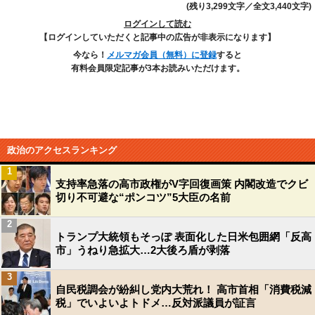
(残り3,299文字／全文3,440文字)
ログインして読む
【ログインしていただくと記事中の広告が非表示になります】
今なら！
メルマガ会員（無料）に登録
すると
有料会員限定記事が3本お読みいただけます。
政治のアクセスランキング
1
支持率急落の高市政権がV字回復画策 内閣改造でクビ
切り不可避な“ポンコツ”5大臣の名前
2
トランプ大統領もそっぽ 表面化した日米包囲網「反高
市」うねり急拡大…2大後ろ盾が剥落
3
自民税調会が紛糾し党内大荒れ！ 高市首相「消費税減
税」でいよいよトドメ…反対派議員が証言