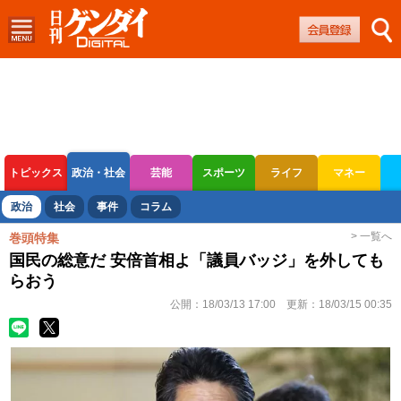
トピックス
政治・社会
芸能
スポーツ
ライフ
マネー
ボートレース
競輪
オートレース
政治
社会
事件
コラム
> 一覧へ
巻頭特集
国民の総意だ 安倍首相よ「議員バッジ」を外しても
らおう
公開：
18/03/13 17:00
更新：
18/03/15 00:35