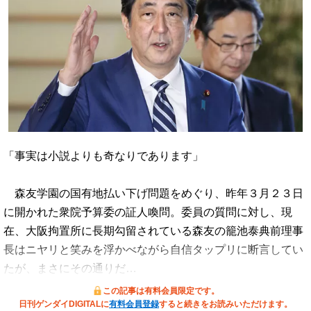
「事実は小説よりも奇なりであります」
森友学園の国有地払い下げ問題をめぐり、昨年３月２３日
に開かれた衆院予算委の証人喚問。委員の質問に対し、現
在、大阪拘置所に長期勾留されている森友の籠池泰典前理事
長はニヤリと笑みを浮かべながら自信タップリに断言してい
たが、まさにその通りだ…
この記事は有料会員限定です。
日刊ゲンダイDIGITALに
有料会員登録
すると続きをお読みいただけます。