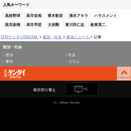
人気キーワード
高校野球
高市首相
青木歌音
清水アキラ
ハラスメント
高市政権
高市早苗
大岩剛
黄川田仁志
板東英二
日刊ゲンダイDIGITAL
政治・社会
政治ニュース
記事
政治・社会
政治
社会
事件
コラム
表示切り替え
（C）Nikkan Gendai