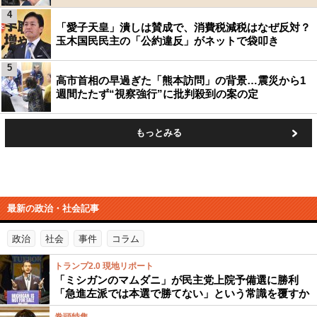
4
「愛子天皇」潰しは賛成で、消費税減税はなぜ反対？
玉木国民民主の「公約違反」がネットで袋叩き
5
高市首相の早過ぎた「熊本訪問」の背景…震災から1
週間たたず“視察強行”に批判殺到の案の定
もっとみる
最新の政治・社会記事
政治
社会
事件
コラム
トランプ2.0 現地リポート
「ミシガンのマムダニ」が民主党上院予備選に勝利
「急進左派では本選で勝てない」という常識を覆すか