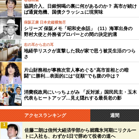
巻頭特集
協調介入、日銀恫喝の裏に何があるのか？ 高市が続け
ば通貨危機、国債クラッシュに現実味
保阪正康 日本史縦横無尽
シリーズ 保阪メモ「昭和史余話」（11）海軍出身の
野村大使と外務省プロパーとの間の決定的溝
右の耳から左の耳
地経学リスクが直撃した我が家で思う被災生活のつら
さ
片山財務相が事務次官人事めぐる“高市首相との暗
闘”に勝利…表面的には“従順”でも腹の中は？
消費税政局にいっちょがみ 「反対派」国民民主・玉木
代表もヒートアップ…見え隠れする最長老の影
アクセスランキング
週間
1
佐藤二朗は信州大経済学部から就職氷河期にリクルー
トに入社も、わずか1日で辞めて役者の道へ