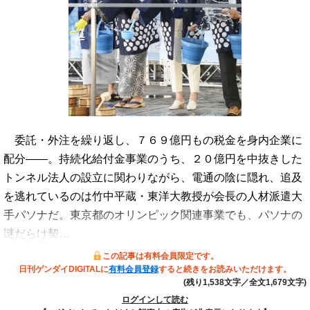
委託・外注を繰り返し、７６９億円もの税金を身内企業に
配分――。持続化給付金事業のうち、２０億円を中抜きした
トンネル法人の設立に関わりながら、電通の陰に隠れ、追及
を逃れているのは竹中平蔵・東洋大教授が会長の人材派遣大
手パソナだ。東京都のオリンピック関連事業でも、パソナの
謎だらけ契…
この記事は有料会員限定です。
日刊ゲンダイDIGITALに
有料会員登録
すると続きをお読みいただけます。
(残り1,538文字／全文1,679文字)
ログインして読む