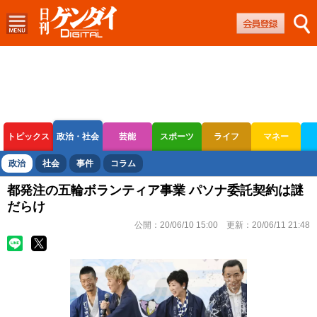
トピックス
政治・社会
芸能
スポーツ
ライフ
マネー
ボートレース
競輪
オートレース
政治
社会
事件
コラム
都発注の五輪ボランティア事業 パソナ委託契約は謎
だらけ
公開：
20/06/10 15:00
更新：
20/06/11 21:48