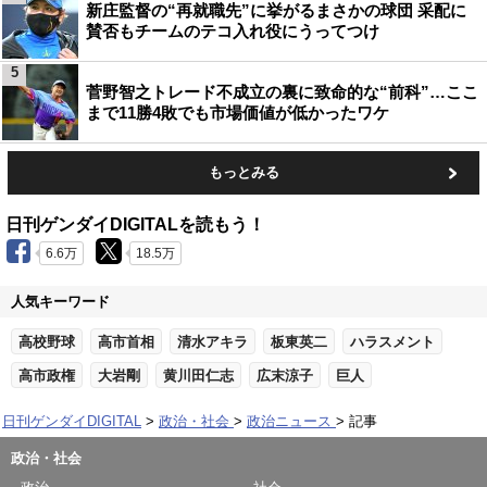
新庄監督の“再就職先”に挙がるまさかの球団 采配に
賛否もチームのテコ入れ役にうってつけ
5
菅野智之トレード不成立の裏に致命的な“前科”…ここ
まで11勝4敗でも市場価値が低かったワケ
もっとみる
日刊ゲンダイDIGITALを読もう！
6.6万
18.5万
人気キーワード
高校野球
高市首相
清水アキラ
板東英二
ハラスメント
高市政権
大岩剛
黄川田仁志
広末涼子
巨人
日刊ゲンダイDIGITAL
政治・社会
政治ニュース
記事
政治・社会