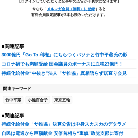
【ログインしていただくと記事中の広告が非表示になります】
今なら！
メルマガ会員（無料）に登録
すると
有料会員限定記事が3本お読みいただけます。
■関連記事
3000億円「Go To 利権」にちらつくパソナと竹中平蔵氏の影
コロナ禍でも満額受給 国会議員のボーナスに血税23億円！
持続化給付金“中抜き”法人「サ推協」真相語らず居直り会見
関連キーワード
竹中平蔵
小池百合子
東京五輪
■関連記事
持続化給付金「サ推協」決算公告は中身スカスカのデタラメ
自民は電通から巨額献金 安倍首相ら“重鎮”政党支部に寄付