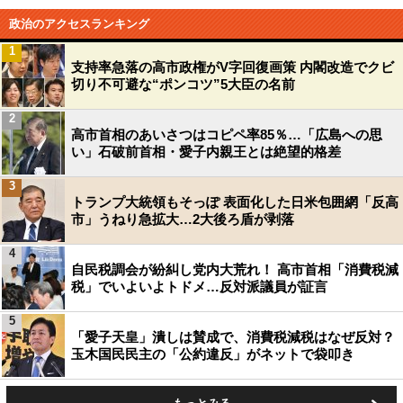
政治のアクセスランキング
1
支持率急落の高市政権がV字回復画策 内閣改造でクビ
切り不可避な“ポンコツ”5大臣の名前
2
高市首相のあいさつはコピペ率85％…「広島への思
い」石破前首相・愛子内親王とは絶望的格差
3
トランプ大統領もそっぽ 表面化した日米包囲網「反高
市」うねり急拡大…2大後ろ盾が剥落
4
自民税調会が紛糾し党内大荒れ！ 高市首相「消費税減
税」でいよいよトドメ…反対派議員が証言
5
「愛子天皇」潰しは賛成で、消費税減税はなぜ反対？
玉木国民民主の「公約違反」がネットで袋叩き