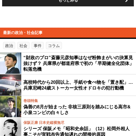
もっとみる
最新の政治・社会記事
政治
社会
事件
コラム
“財政のプロ”斎藤元彦知事はなぜ粉飾まがいの決算見
抜けず？ 兵庫県が都道府県で初の「早期健全化団体」
転落危機
高校時代から20回以上、手紙や食べ物を「置き配」…
兵庫尼崎24歳ストーカー女性オドロキの犯行動機
巻頭特集
偽善の8月が始まった 非核三原則を踏みにじる高市&
小泉コンビの白々しさ
保阪正康 日本史縦横無尽
シリーズ 保阪メモ「昭和史余話」（12）松岡外相人
事こそが宣戦布告通知遅れの間接的原因