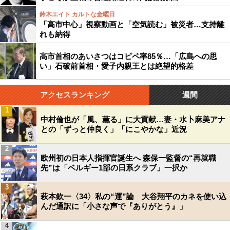
鈴木エイト カルトな金曜日
「高市中心」視察動画と「空気読む」被災者…支持離
れも納得
高市首相のあいさつはコピペ率85％…「広島への思
い」石破前首相・愛子内親王とは絶望的格差
アクセスランキング
週間
1
中村倫也が「風、薫る」に大貢献…妻・水卜麻美アナ
との「ずっと仲良く」「にこやかな」近況
2
欧州初の日本人指揮官誕生へ 森保一監督の“再就職
先”は「ベルギー1部の日系クラブ」一択か
3
萩本欽一〈34〉私の“運”論 大谷翔平のカネを使い込
んだ通訳に「小さな声で『ありがとう』」
4