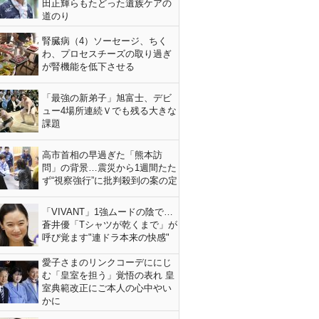
田正輝らもたどった遺族ケアの
道のり
腎臓病（4）ソーセージ、ちく
わ、プロセスチーズの取り過ぎ
が腎機能を低下させる
「最強の新弟子」旭富士、デビ
ュー4場所連続Ｖでも残る大きな
課題
高市首相の早過ぎた「熊本訪
問」の背景…震災から1週間たた
ず“視察強行”に批判殺到の案の定
「VIVANT」1強ムードの陰で…
蒼井優「Tシャツが乾くまで」が
呼び覚ます"連ドラ本来の快感"
愛子さまのリンクコーデににじ
む「皇室を担う」覚悟の表れ 皇
室典範改正にご本人の心中やい
かに