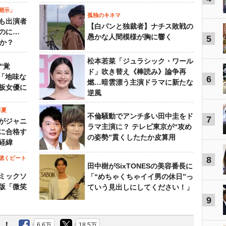
開示」
孤独のキネマ
も出演者
【白パンと独裁者】ナチス敗戦の
のに…
愚かな人間模様が胸に響く
5
すか？
松本若菜「ジュラシック・ワール
“覚
ド」吹き替え《棒読み》論争再
…「地味な
6
燃…暗雲漂う主演ドラマに新たな
板女優に
逆風
年夏
不倫騒動でアンチ多い田中圭をド
7
がジャニ
ラマ主演に？ テレビ東京が“攻め
に合格す
の姿勢”貫くしたたか皮算用
経緯
聴くビート
8
田中樹がSixTONESの美容番長に
ミックソ
「“めちゃくちゃイイ男の休日”っ
版「微笑
ていう見出しにしてください！」
9
う！
6.6万
18.5万