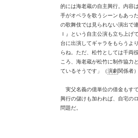
的には海老蔵の自主興行。内容
手がオペラを歌うシーンもあっ
の歌舞伎では見られない演出で
Ｉ』という自主公演も立ち上げ
台に出演してギャラをもらうよ
らね。ただ、松竹としては千両
ころ、海老蔵が松竹に制作協力と
ているそうです」（
演劇
関係者
実父名義の億単位の借金もすで
興行の儲けも加われば、自宅の
問題だ。