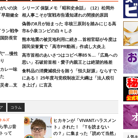
まがいの決
シリーズ 保阪メモ「昭和史余話」（12）松岡外
「早期健全
相人事こそが宣戦布告通知遅れの間接的原因
偽善の8月が始まった 非核三原則を踏みにじる高
イラン戦争
市&小泉コンビの白々しさ
国防長官
熊本地震の被災地利用に続き…首相官邸が今度は
国民栄誉賞で「高市PR動画」作成し大炎上
穴”…慢性
高市首相のあいさつはコピペ率85％…「広島への
り
思い」石破前首相・愛子内親王とは絶望的格差
カレー味
食料品の消費減税分を賄う「恒久財源」ならすで
た
にある！ 25年度与党税制改正大綱は「法人税引
災者…支
き上げ」に言及
ア
コラム
トルズ
ヒカキンが「VIVANTハラスメン
ら学ぶ音
ト」された！ 「Tを読まない
トって
の？」に集まった「読めて当然」
人気