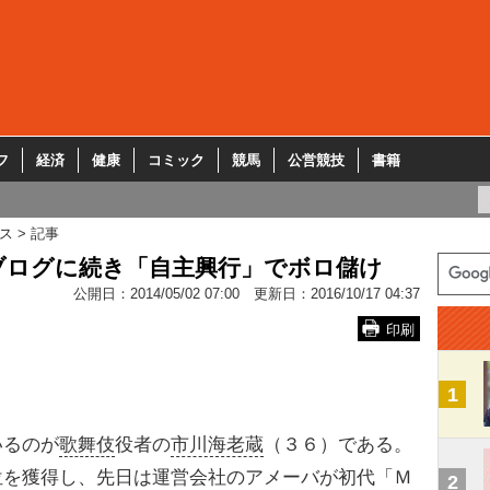
フ
経済
健康
コミック
競馬
公営競技
書籍
ス
記事
ブログに続き「自主興行」でボロ儲け
公開日：
2014/05/02 07:00
更新日：
2016/10/17 04:37
印刷
1
るのが
歌舞伎
役者の
市川海老蔵
（３６）である。
位を獲得し、先日は運営会社のアメーバが初代「Ｍ
2