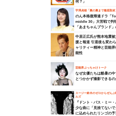
何？」
芋澤貞雄「裏の裏まで徹底取材
のん本格復帰連ドラ「To
middle 30」大苦戦で
「あまちゃんブランド」
中居正広氏が熊本地震被
援と報道 引退後も変わ
ャリティー精神と芸能界
能性
芸能界ぶっちゃけトーク
なぜ女優たちは酷暑の中
とつかかず撮影できるの
スージー鈴木のゼロからぜんぶ
ルズ
『ドント・パス・ミー・
少な曲に「見捨てないで
に込められたリンゴの予