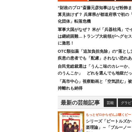
“財政のプロ”斎藤元彦知事はなぜ粉飾
算見抜けず？ 兵庫県が都道府県で初の
化団体」転落危機
軍事大国がなぜ？ 米が「兵器枯渇」で
は継続困難…トランプ大統領がヘグセス
に激怒！
OTC類似薬「追加負担免除」の“落とし
疾患の患者でも「配慮」されない恐れあ
自民党総裁選は「うんこ味のカレーか、
のうんこか」 どれを選んでも地獄だっ
「高市中心」視察動画と「空気読む」被
持離れも納得
最新の芸能記事
芸能
グラビ
もっとゼロからぜんぶ聴くビー
シリーズ「ビートルズか
楽理論」～「ブルーノー