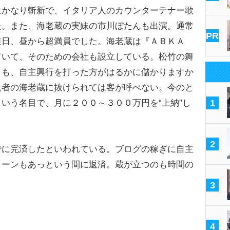
はかなり斬新で、イタリア人のカウンターテナー歌
た。また、海老蔵の実妹の市川ぼたんも出演。通常
PR
連日、昼から超満員でした。海老蔵は『ＡＢＫＡ
ていて、そのための会社も設立している。松竹の舞
りも、自主興行を打った方がはるかに儲かりますか
役者の海老蔵に抜けられては客が呼べない。今のと
いう名目で、月に２００～３００万円を“上納”し
1
）
2
に完済したといわれている。ブログの稼ぎに自主
ローンもあっという間に返済。蔵が立つのも時間の
3
4