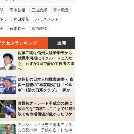
球
高市首相
三山凌輝
青木歌音
キラ
神田愛花
ハラスメント
子
萩本欽一
高市政権
アクセスランキング
週間
佐藤二朗は信州大経済学部から
就職氷河期にリクルートに入社
も、わずか1日で辞めて役者の道
へ
欧州初の日本人指揮官誕生へ 森
保一監督の“再就職先”は「ベル
ギー1部の日系クラブ」一択か
菅野智之トレード不成立の裏に
致命的な“前科”…ここまで11勝4
敗でも市場価値が低かったワケ
強いショック状態の清水アキラ
に心配の声…子供を亡くした神