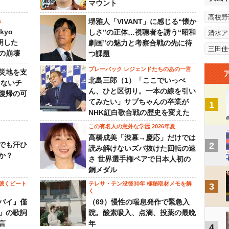
マウント
高校野
」
堺雅人「VIVANT」に感じる“懐か
kyo
しさ”の正体…視聴者を誘う“昭和
清水ア
判明した
劇画”の魅力と考察合戦の先に待
三田佳
の崩壊
つ課題
プレーバック レジェンドたちのあの一言
災地を支
北島三郎（1）「ここでいっぺ
らないチ
ん、ひと区切り。一本の線を引い
復帰の可
てみたい」サブちゃんの卒業が
1
NHK紅白歌合戦の歴史を変えた
この有名人の意外な学歴 2026年夏
高橋成美「渋幕→慶応」だけでは
でも汗ひ
2
読み解けないズバ抜けた回転の速
か？
さ 世界選手権ペアで日本人初の
銅メダル
聴くビート
テレサ・テン没後30年 極秘取材メモを解
3
く
バイ』僅
（69）慢性の喘息発作で緊急入
」の歌詞
院。酸素吸入、点滴、投薬の最晩
言
年
4