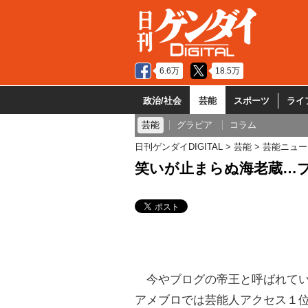
6.6万
18.5万
政治/社会
芸能
スポーツ
ライ
芸能
グラビア
コラム
日刊ゲンダイDIGITAL
芸能
芸能ニュー
笑いが止まらぬ海老蔵…
今やブログの帝王と呼ばれてい
アメブロでは芸能人アクセス１