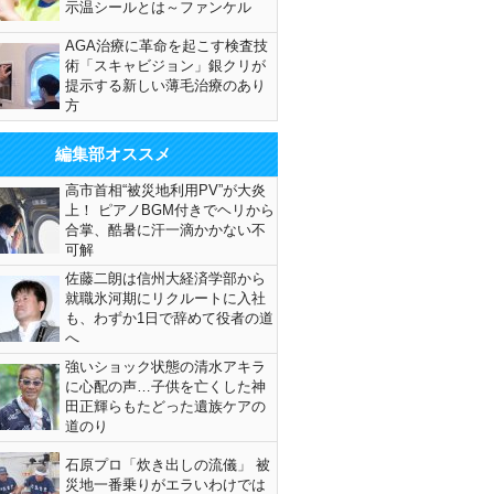
示温シールとは～ファンケル
AGA治療に革命を起こす検査技
術「スキャビジョン」銀クリが
提示する新しい薄毛治療のあり
方
編集部オススメ
高市首相“被災地利用PV”が大炎
上！ ピアノBGM付きでヘリから
合掌、酷暑に汗一滴かかない不
可解
佐藤二朗は信州大経済学部から
就職氷河期にリクルートに入社
も、わずか1日で辞めて役者の道
へ
強いショック状態の清水アキラ
に心配の声…子供を亡くした神
田正輝らもたどった遺族ケアの
道のり
石原プロ「炊き出しの流儀」 被
災地一番乗りがエラいわけでは