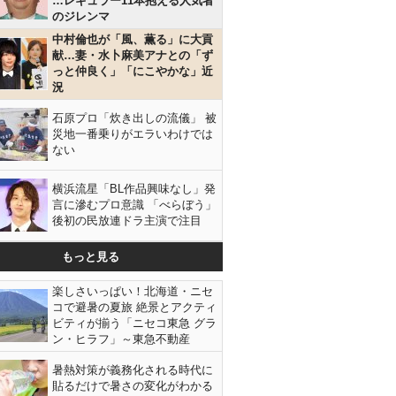
…レギュラー11本抱える人気者
のジレンマ
中村倫也が「風、薫る」に大貢
献…妻・水卜麻美アナとの「ず
っと仲良く」「にこやかな」近
況
石原プロ「炊き出しの流儀」 被
災地一番乗りがエラいわけでは
ない
横浜流星「BL作品興味なし」発
言に滲むプロ意識 「べらぼう」
後初の民放連ドラ主演で注目
もっと見る
楽しさいっぱい！北海道・ニセ
コで避暑の夏旅 絶景とアクティ
ビティが揃う「ニセコ東急 グラ
ン・ヒラフ」～東急不動産
暑熱対策が義務化される時代に
貼るだけで暑さの変化がわかる