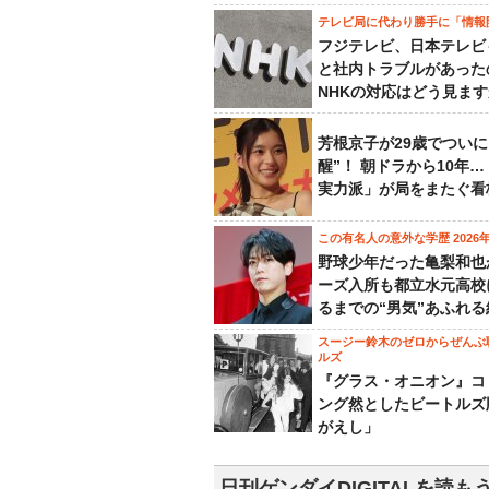
テレビ局に代わり勝手に「情報
フジテレビ、日本テレビ
と社内トラブルがあった
NHKの対応はどう見ま
芳根京子が29歳でついに
醒”！ 朝ドラから10年
実力派」が局をまたぐ看
この有名人の意外な学歴 2026
野球少年だった亀梨和也
ーズ入所も都立水元高校
るまでの“男気”あふれる
スージー鈴木のゼロからぜんぶ
ルズ
『グラス・オニオン』コ
ング然としたビートルズ
がえし」
日刊ゲンダイDIGITALを読も