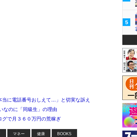
5
本当に電話番号おしえて…」と切実な訴え
違いなのに「同級生」の理由
ログで月３６０万円の荒稼ぎ
フ
マネー
健康
BOOKS