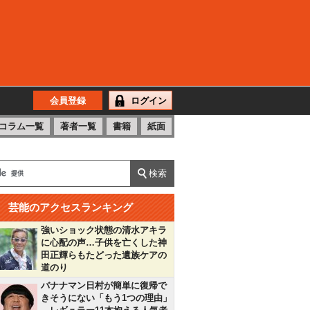
会員登録
ログイン
コラム一覧
著者一覧
書籍
紙面
芸能のアクセスランキング
強いショック状態の清水アキラ
に心配の声…子供を亡くした神
田正輝らもたどった遺族ケアの
道のり
バナナマン日村が簡単に復帰で
きそうにない「もう1つの理由」