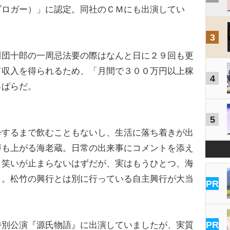
ブロガー）」に認定。同社のＣＭにも出演してい
3
団十郎の一周忌法要の際はなんと日に２９回も更
て収入を得られるため、「月間で３００万円以上稼
4
っぱらだ。
5
酔するまで飲むこともないし、生活に落ち着きが出
声も上がる海老蔵。日常の出来事にコメントを添え
、笑いが止まらないはずだが、実はもうひとつ、海
う。松竹の興行とは別に行っている自主興行が大当
PR
PR
特別公演『源氏物語』に出演していましたが、実質