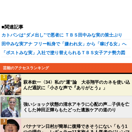
■関連記事
カトパンは“ダメ出し”で悪者に ＴＢＳ田中みな実の策士ぶり
田中みな実アナ フリー転身で「嫌われ女」から「稼げる女」へ
「ポストみな実」入社で塗り替えられるＴＢＳ女子アナ勢力図
芸能のアクセスランキング
1
萩本欽一〈34〉私の“運”論 大谷翔平のカネを使い込
んだ通訳に「小さな声で『ありがとう』」
2
強いショック状態の清水アキラに心配の声…子供を亡
くした神田正輝らもたどった遺族ケアの道のり
3
バナナマン日村が簡単に復帰できそうにない「もう1
つの理由」…レギュラー11本抱える人気者のジレンマ