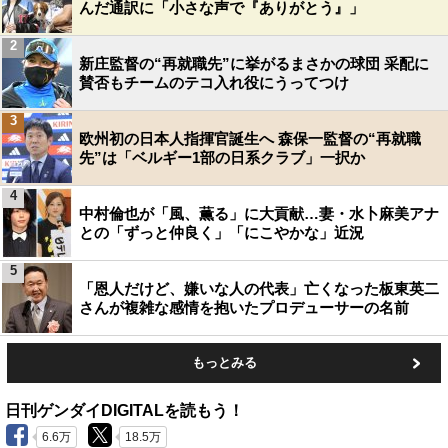
んだ通訳に「小さな声で『ありがとう』」
2
新庄監督の“再就職先”に挙がるまさかの球団 采配に
賛否もチームのテコ入れ役にうってつけ
3
欧州初の日本人指揮官誕生へ 森保一監督の“再就職
先”は「ベルギー1部の日系クラブ」一択か
4
中村倫也が「風、薫る」に大貢献…妻・水卜麻美アナ
との「ずっと仲良く」「にこやかな」近況
5
「恩人だけど、嫌いな人の代表」亡くなった板東英二
さんが複雑な感情を抱いたプロデューサーの名前
もっとみる
日刊ゲンダイDIGITALを読もう！
6.6万
18.5万