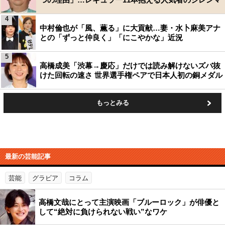
4
中村倫也が「風、薫る」に大貢献…妻・水卜麻美アナ
との「ずっと仲良く」「にこやかな」近況
5
高橋成美「渋幕→慶応」だけでは読み解けないズバ抜
けた回転の速さ 世界選手権ペアで日本人初の銅メダル
もっとみる
最新の芸能記事
芸能
グラビア
コラム
高橋文哉にとって主演映画「ブルーロック」が俳優と
して“絶対に負けられない戦い”なワケ