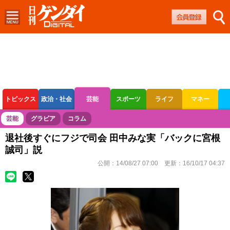
トピックス
政治・社会
芸能
スポーツ
ライフ
マネー
ボートレース
競輪
オートレース
芸能
グラビア
コラム
退社後すぐにフジで司会 田中みな実「バックに宮根
誠司」説
公開：
14/08/27 07:00
更新：
16/10/17 04:37