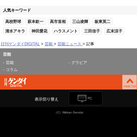
人気キーワード
高校野球
萩本欽一
高市首相
三山凌輝
板東英二
清水アキラ
神田愛花
ハラスメント
三田佳子
広末涼子
日刊ゲンダイDIGITAL
芸能
芸能ニュース
記事
芸能
芸能
グラビア
コラム
表示切り替え
（C）Nikkan Gendai