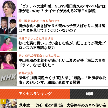
「ゴチ」への違和感…NEWS増田貴久の“すべり芸”は
誰が悪いのか？ ナイナイが抱える27年目の課題
桧山珠美 あれもこれも言わせて
街歩き食べ歩きばかりの売れっ子芸人ばかり…漫才師
はネタを見せてナンボじゃないの？
今週グサッときた名言珍言
欲に忠実に目いっぱい楽しむ姿が、紅しょうが熊元プ
ロレスの不思議な魅力
テレビが10倍面白くなるコラム
中山美穂の水着姿が懐かしい…夏の定番「海辺の青春
ドラマ」なぜ消えた？
話題の焦点
NHK性加害問題めぐり"犯人探し”過熱…「出演者非公
表」のジレンマ、組織が直面する難題
アクセスランキング
週間
1
萩本欽一〈34〉私の“運”論 大谷翔平のカネを使い込