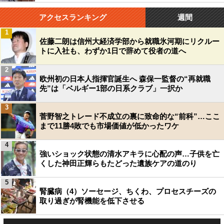
アクセスランキング
週間
1
佐藤二朗は信州大経済学部から就職氷河期にリクルー
トに入社も、わずか1日で辞めて役者の道へ
2
欧州初の日本人指揮官誕生へ 森保一監督の“再就職
先”は「ベルギー1部の日系クラブ」一択か
3
菅野智之トレード不成立の裏に致命的な“前科”…ここ
まで11勝4敗でも市場価値が低かったワケ
4
強いショック状態の清水アキラに心配の声…子供を亡
くした神田正輝らもたどった遺族ケアの道のり
5
腎臓病（4）ソーセージ、ちくわ、プロセスチーズの
取り過ぎが腎機能を低下させる