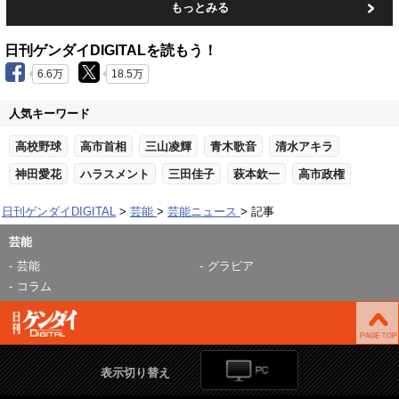
もっとみる
日刊ゲンダイDIGITALを読もう！
6.6万
18.5万
人気キーワード
高校野球
高市首相
三山凌輝
青木歌音
清水アキラ
神田愛花
ハラスメント
三田佳子
萩本欽一
高市政権
日刊ゲンダイDIGITAL
芸能
芸能ニュース
記事
芸能
芸能
グラビア
コラム
表示切り替え