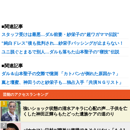
■関連記事
スタッフ受けは最悪…ダル前妻・紗栄子の“超ワガママ伝説”
“純白ドレス”後も批判され…紗栄子バッシングが止まらない！
ユニ脱ぐとまるで別人…ダルも落ちた山本聖子の“寝技”伝説
■関連記事
ダル＆山本聖子の交際で憶測 「カトパンが倒れた原因か？」
嵐と壇蜜、神田うのと紗栄子も…独占入手「共演ＮＧリスト」
芸能のアクセスランキング
1
強いショック状態の清水アキラに心配の声…子供を亡
くした神田正輝らもたどった遺族ケアの道のり
2