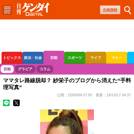
トピックス
政治・社会
芸能
スポーツ
ライフ
マネー
ボートレース
競輪
オートレース
芸能
グラビア
コラム
ママタレ路線脱却？ 紗栄子のブログから消えた“手料
理写真”
公開：
15/05/09 07:00
更新：
16/10/17 04:37