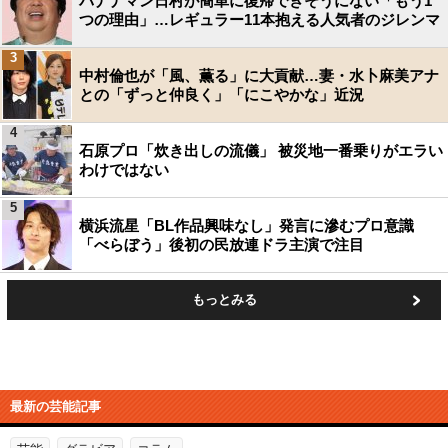
バナナマン日村が簡単に復帰できそうにない「もう1
つの理由」…レギュラー11本抱える人気者のジレンマ
3
中村倫也が「風、薫る」に大貢献…妻・水卜麻美アナ
との「ずっと仲良く」「にこやかな」近況
4
石原プロ「炊き出しの流儀」 被災地一番乗りがエラい
わけではない
5
横浜流星「BL作品興味なし」発言に滲むプロ意識
「べらぼう」後初の民放連ドラ主演で注目
もっとみる
最新の芸能記事