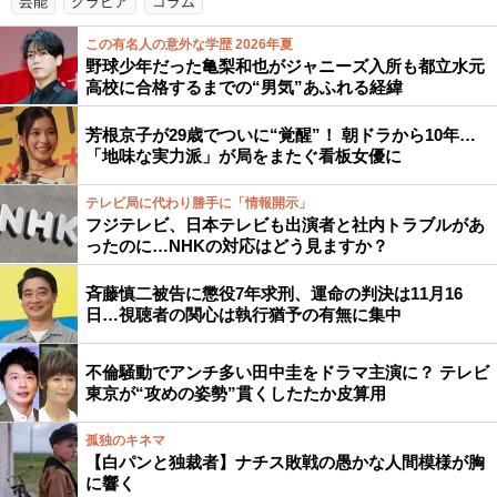
芸能
グラビア
コラム
この有名人の意外な学歴 2026年夏
野球少年だった亀梨和也がジャニーズ入所も都立水元
高校に合格するまでの“男気”あふれる経緯
芳根京子が29歳でついに“覚醒”！ 朝ドラから10年…
「地味な実力派」が局をまたぐ看板女優に
テレビ局に代わり勝手に「情報開示」
フジテレビ、日本テレビも出演者と社内トラブルがあ
ったのに…NHKの対応はどう見ますか？
斉藤慎二被告に懲役7年求刑、運命の判決は11月16
日…視聴者の関心は執行猶予の有無に集中
不倫騒動でアンチ多い田中圭をドラマ主演に？ テレビ
東京が“攻めの姿勢”貫くしたたか皮算用
孤独のキネマ
【白パンと独裁者】ナチス敗戦の愚かな人間模様が胸
に響く