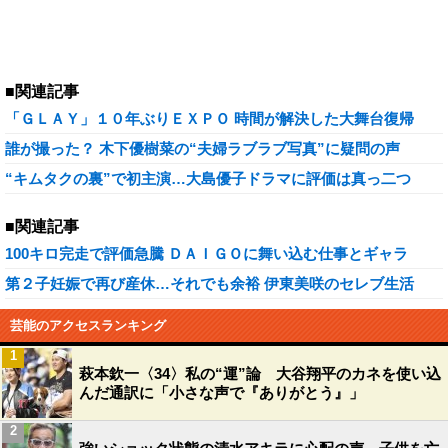
■関連記事
「ＧＬＡＹ」１０年ぶりＥＸＰＯ 時間が解決した大舞台復帰
誰が撮った？ 木下優樹菜の“夫婦ラブラブ写真”に疑問の声
“キムタクの裏”で初主演…大島優子ドラマに評価は真っ二つ
■関連記事
100キロ完走で評価急騰 ＤＡＩＧＯに舞い込む仕事とギャラ
第２子妊娠で再び産休…それでも余裕 伊東美咲のセレブ生活
芸能のアクセスランキング
1
萩本欽一〈34〉私の“運”論 大谷翔平のカネを使い込
んだ通訳に「小さな声で『ありがとう』」
2