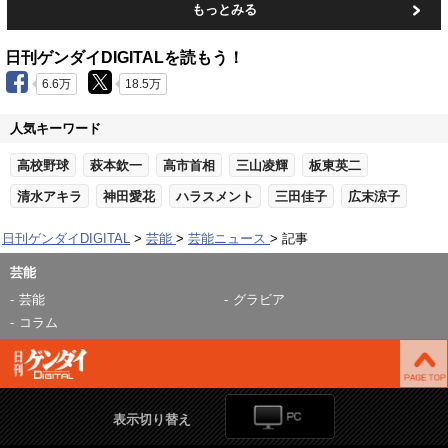
もっとみる
日刊ゲンダイDIGITALを読もう！
6.6万
18.5万
人気キーワード
高校野球
萩本欽一
高市首相
三山凌輝
板東英二
清水アキラ
神田愛花
ハラスメント
三田佳子
広末涼子
日刊ゲンダイDIGITAL
芸能
芸能ニュース
記事
芸能
芸能
グラビア
コラム
表示切り替え