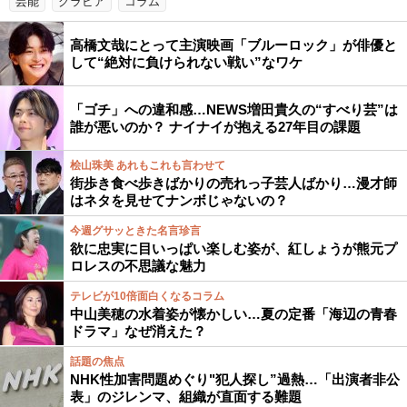
芸能
グラビア
コラム
高橋文哉にとって主演映画「ブルーロック」が俳優と
して“絶対に負けられない戦い”なワケ
「ゴチ」への違和感…NEWS増田貴久の“すべり芸”は
誰が悪いのか？ ナイナイが抱える27年目の課題
桧山珠美 あれもこれも言わせて
街歩き食べ歩きばかりの売れっ子芸人ばかり…漫才師
はネタを見せてナンボじゃないの？
今週グサッときた名言珍言
欲に忠実に目いっぱい楽しむ姿が、紅しょうが熊元プ
ロレスの不思議な魅力
テレビが10倍面白くなるコラム
中山美穂の水着姿が懐かしい…夏の定番「海辺の青春
ドラマ」なぜ消えた？
話題の焦点
NHK性加害問題めぐり"犯人探し”過熱…「出演者非公
表」のジレンマ、組織が直面する難題