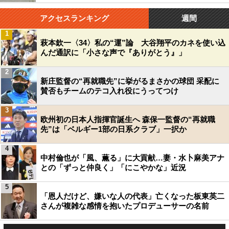
アクセスランキング
週間
1
萩本欽一〈34〉私の“運”論 大谷翔平のカネを使い込
んだ通訳に「小さな声で『ありがとう』」
2
新庄監督の“再就職先”に挙がるまさかの球団 采配に
賛否もチームのテコ入れ役にうってつけ
3
欧州初の日本人指揮官誕生へ 森保一監督の“再就職
先”は「ベルギー1部の日系クラブ」一択か
4
中村倫也が「風、薫る」に大貢献…妻・水卜麻美アナ
との「ずっと仲良く」「にこやかな」近況
5
「恩人だけど、嫌いな人の代表」亡くなった板東英二
さんが複雑な感情を抱いたプロデューサーの名前