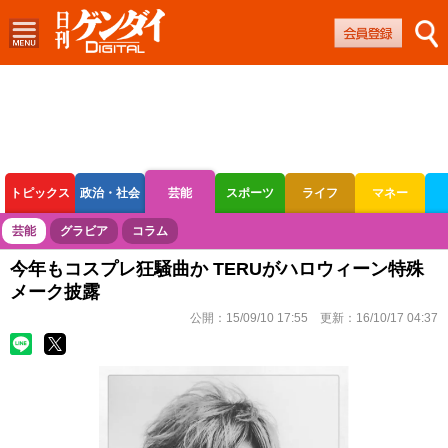
トピックス
政治・社会
芸能
スポーツ
ライフ
マネー
ボートレース
競輪
オートレース
芸能
グラビア
コラム
今年もコスプレ狂騒曲か TERUがハロウィーン特殊
メーク披露
公開：
15/09/10 17:55
更新：
16/10/17 04:37