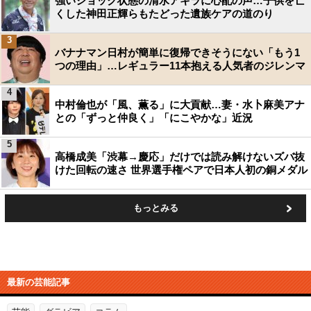
強いショック状態の清水アキラに心配の声…子供を亡
くした神田正輝らもたどった遺族ケアの道のり
3
バナナマン日村が簡単に復帰できそうにない「もう1
つの理由」…レギュラー11本抱える人気者のジレンマ
4
中村倫也が「風、薫る」に大貢献…妻・水卜麻美アナ
との「ずっと仲良く」「にこやかな」近況
5
高橋成美「渋幕→慶応」だけでは読み解けないズバ抜
けた回転の速さ 世界選手権ペアで日本人初の銅メダル
もっとみる
最新の芸能記事