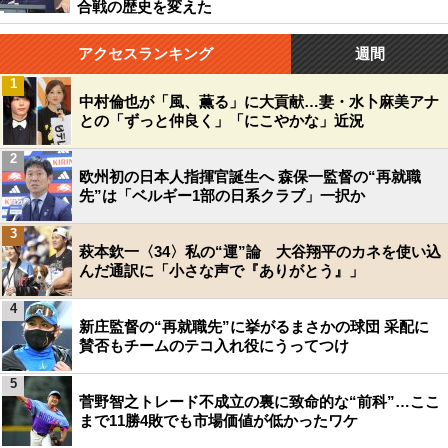
合戦の歴史を変えた
アクセスランキング
週間
1
中村倫也が「風、薫る」に大貢献…妻・水卜麻美アナ
との「ずっと仲良く」「にこやかな」近況
2
欧州初の日本人指揮官誕生へ 森保一監督の“再就職
先”は「ベルギー1部の日系クラブ」一択か
3
萩本欽一〈34〉私の“運”論 大谷翔平のカネを使い込
んだ通訳に「小さな声で『ありがとう』」
4
新庄監督の“再就職先”に挙がるまさかの球団 采配に
賛否もチームのテコ入れ役にうってつけ
5
菅野智之トレード不成立の裏に致命的な“前科”…ここ
まで11勝4敗でも市場価値が低かったワケ