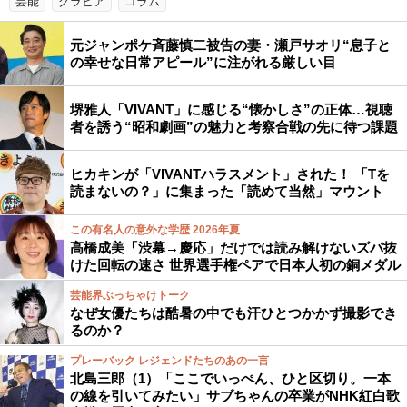
芸能
グラビア
コラム
元ジャンポケ斉藤慎二被告の妻・瀬戸サオリ“息子と
の幸せな日常アピール”に注がれる厳しい目
堺雅人「VIVANT」に感じる“懐かしさ”の正体…視聴
者を誘う“昭和劇画”の魅力と考察合戦の先に待つ課題
ヒカキンが「VIVANTハラスメント」された！ 「Tを
読まないの？」に集まった「読めて当然」マウント
この有名人の意外な学歴 2026年夏
高橋成美「渋幕→慶応」だけでは読み解けないズバ抜
けた回転の速さ 世界選手権ペアで日本人初の銅メダル
芸能界ぶっちゃけトーク
なぜ女優たちは酷暑の中でも汗ひとつかかず撮影でき
るのか？
プレーバック レジェンドたちのあの一言
北島三郎（1）「ここでいっぺん、ひと区切り。一本
の線を引いてみたい」サブちゃんの卒業がNHK紅白歌