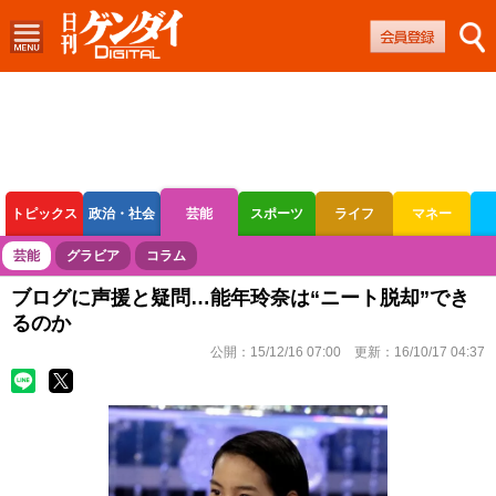
トピックス
政治・社会
芸能
スポーツ
ライフ
マネー
ボートレース
競輪
オートレース
芸能
グラビア
コラム
ブログに声援と疑問…能年玲奈は“ニート脱却”でき
るのか
公開：
15/12/16 07:00
更新：
16/10/17 04:37