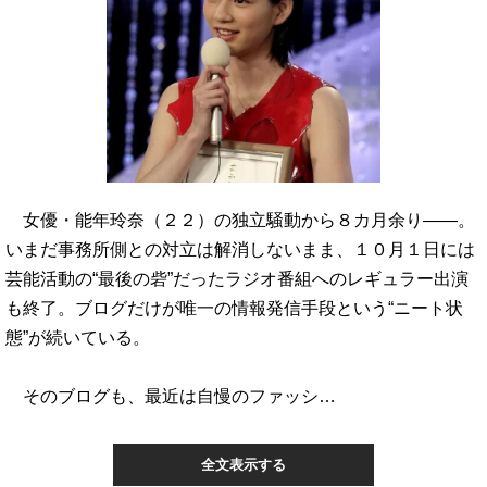
女優・能年玲奈（２２）の独立騒動から８カ月余り――。
いまだ事務所側との対立は解消しないまま、１０月１日には
芸能活動の“最後の砦”だったラジオ番組へのレギュラー出演
も終了。ブログだけが唯一の情報発信手段という“ニート状
態”が続いている。
そのブログも、最近は自慢のファッシ…
全文表示する