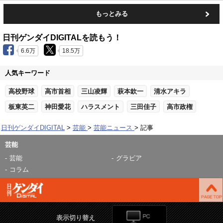
もっとみる
日刊ゲンダイDIGITALを読もう！
6.6万
18.5万
人気キーワード
高校野球
高市首相
三山凌輝
萩本欽一
清水アキラ
板東英二
神田愛花
ハラスメント
三田佳子
高市政権
日刊ゲンダイDIGITAL
芸能
芸能ニュース
記事
芸能
芸能
グラビア
コラム
表示切り替え