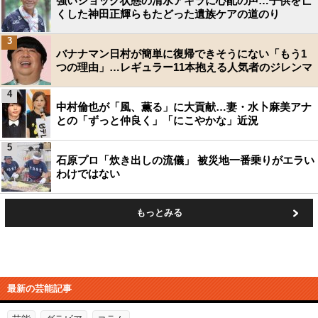
強いショック状態の清水アキラに心配の声…子供を亡
くした神田正輝らもたどった遺族ケアの道のり
3
バナナマン日村が簡単に復帰できそうにない「もう1
つの理由」…レギュラー11本抱える人気者のジレンマ
4
中村倫也が「風、薫る」に大貢献…妻・水卜麻美アナ
との「ずっと仲良く」「にこやかな」近況
5
石原プロ「炊き出しの流儀」 被災地一番乗りがエラい
わけではない
もっとみる
最新の芸能記事