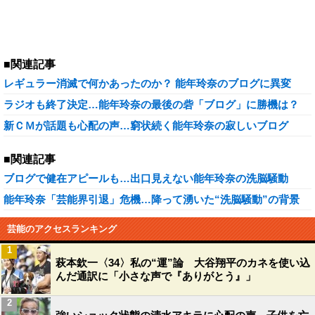
■関連記事
レギュラー消滅で何かあったのか？ 能年玲奈のブログに異変
ラジオも終了決定…能年玲奈の最後の砦「ブログ」に勝機は？
新ＣＭが話題も心配の声…窮状続く能年玲奈の寂しいブログ
■関連記事
ブログで健在アピールも…出口見えない能年玲奈の洗脳騒動
能年玲奈「芸能界引退」危機…降って湧いた“洗脳騒動”の背景
芸能のアクセスランキング
1
萩本欽一〈34〉私の“運”論 大谷翔平のカネを使い込
んだ通訳に「小さな声で『ありがとう』」
2