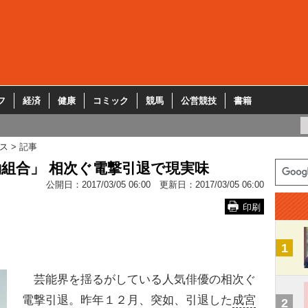
フ
経済
健康
コミック
競馬
公営競技
書籍
ス
記事
組合」 相次ぐ電撃引退で現実味
公開日：
2017/03/05 06:00
更新日：
2017/03/05 06:00
印刷
1
芸能界を揺るがしている人気俳優の相次ぐ
電撃引退。昨年１２月、突如、引退した
成宮
2