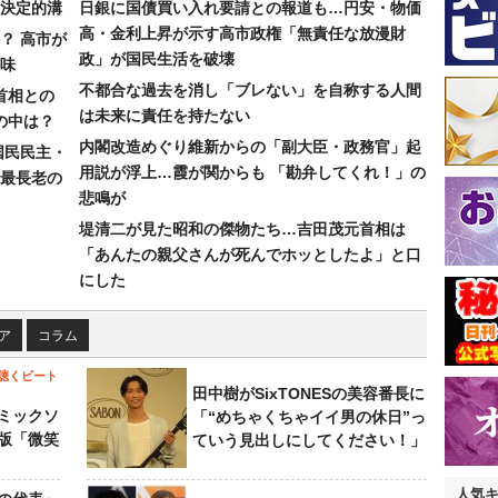
決定的溝
日銀に国債買い入れ要請との報道も…円安・物価
高・金利上昇が示す高市政権「無責任な放漫財
？ 高市が
政」が国民生活を破壊
味
不都合な過去を消し「ブレない」を自称する人間
首相との
は未来に責任を持たない
の中は？
内閣改造めぐり維新からの「副大臣・政務官」起
国民民主・
用説が浮上…霞が関からも 「勘弁してくれ！」の
最長老の
悲鳴が
堤清二が見た昭和の傑物たち…吉田茂元首相は
「あんたの親父さんが死んでホッとしたよ」と口
にした
ア
コラム
聴くビート
田中樹がSixTONESの美容番長に
ミックソ
「“めちゃくちゃイイ男の休日”っ
版「微笑
ていう見出しにしてください！」
人気