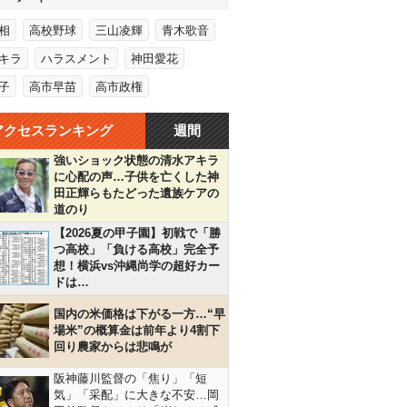
相
高校野球
三山凌輝
青木歌音
キラ
ハラスメント
神田愛花
子
高市早苗
高市政権
アクセスランキング
週間
強いショック状態の清水アキラ
に心配の声…子供を亡くした神
田正輝らもたどった遺族ケアの
道のり
【2026夏の甲子園】初戦で「勝
つ高校」「負ける高校」完全予
想！横浜vs沖縄尚学の超好カー
ドは…
国内の米価格は下がる一方…“早
場米”の概算金は前年より4割下
回り農家からは悲鳴が
阪神藤川監督の「焦り」「短
気」「采配」に大きな不安…岡