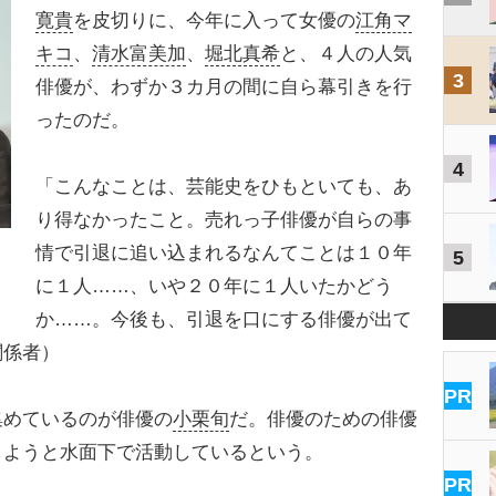
寛貴
を皮切りに、今年に入って女優の
江角マ
キコ
、
清水富美加
、
堀北真希
と、４人の人気
3
俳優が、わずか３カ月の間に自ら幕引きを行
ったのだ。
4
「こんなことは、芸能史をひもといても、あ
り得なかったこと。売れっ子俳優が自らの事
情で引退に追い込まれるなんてことは１０年
5
に１人……、いや２０年に１人いたかどう
か……。今後も、引退を口にする俳優が出て
関係者）
PR
めているのが俳優の
小栗旬
だ。俳優のための俳優
しようと水面下で活動しているという。
PR