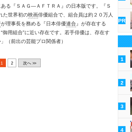
にある『ＳＡＧ―ＡＦＴＲＡ』の日本版です。『Ｓ
れた世界初の
映画
俳優組合で、組合員は約２０万人
PR
行
が理事長を務める『日本俳優
連合
』が存在する
“御用組合”に近い存在です。若手俳優は、存在す
か」（前出の芸能プロ関係者）
1
1
2
次へ
>>
2
3
4