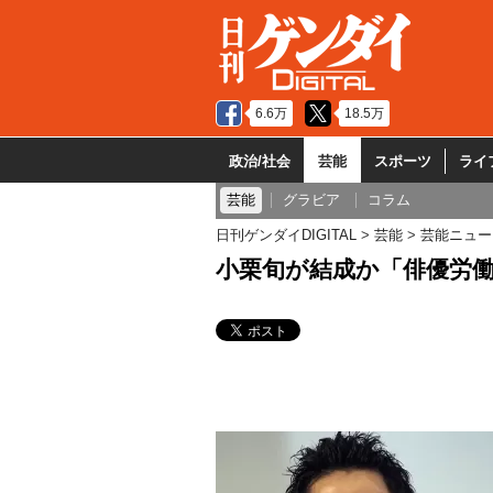
6.6万
18.5万
政治/社会
芸能
スポーツ
ライ
芸能
グラビア
コラム
日刊ゲンダイDIGITAL
芸能
芸能ニュー
小栗旬が結成か「俳優労働