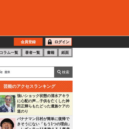
会員登録
ログイン
コラム一覧
著者一覧
書籍
紙面
芸能のアクセスランキング
強いショック状態の清水アキラ
に心配の声…子供を亡くした神
田正輝らもたどった遺族ケアの
道のり
バナナマン日村が簡単に復帰で
きそうにない「もう1つの理由」