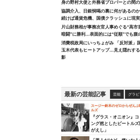
身の野村大使と外務省プロパーとの間の
協調介入、日銀恫喝の裏に何があるのか
続けば通貨危機、国債クラッシュに現実
片山財務相が事務次官人事めぐる“高市
暗闘”に勝利…表面的には“従順”でも腹
消費税政局にいっちょがみ 「反対派」
玉木代表もヒートアップ…見え隠れする
影
最新の芸能記事
芸能
グラビ
スージー鈴木のゼロからぜんぶ
ルズ
『グラス・オニオン』コ
ング然としたビートルズ
がえし」