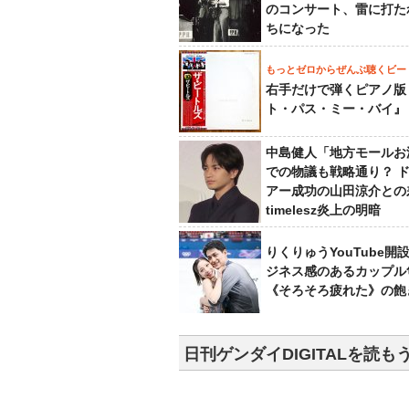
のコンサート、雷に打た
ちになった
もっとゼロからぜんぶ聴くビー
右手だけで弾くピアノ版
ト・パス・ミー・バイ』
中島健人「地方モールお
での物議も戦略通り？ 
アー成功の山田涼介との
timelesz炎上の明暗
りくりゅうYouTube開
ジネス感のあるカップル
《そろそろ疲れた》の飽
日刊ゲンダイDIGITALを読も