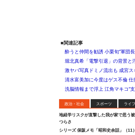
■関連記事
酔うと仲間を勧誘 小栗旬“軍団
堀北真希「電撃引退」の背景と浮
激ヤバ写真ドミノ流出も 成宮
清水富美加に今度はゲス不倫 
洗脳情報まで浮上 江角マキコ“
政治・社会
スポーツ
ライ
地経学リスクが直撃した我が家で思う被
つらさ
シリーズ 保阪メモ「昭和史余話」（11