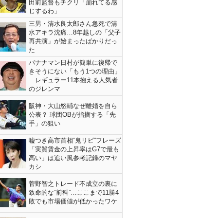
田前監督もチクリ「崩れてる感
じするわ」
三男・清水良太郎さん急死で清
水アキラ沈痛…8年越しの「父子
再共演」が始まったばかりだっ
た
バナナマン日村が簡単に復帰で
きそうにない「もう1つの理由」
…レギュラー11本抱える人気者
のジレンマ
阪神・大山悠輔なぜ離婚を自ら
公表？ 球団OBが指摘する「先
手」の狙い
嘘つき高市首相“鬼リピ”フレーズ
「実質賃金の上昇率はG7で最も
高い」は追い風参考記録のマヤ
カシ
菅野智之トレード不成立の裏に
致命的な“前科”…ここまで11勝4
敗でも市場価値が低かったワケ