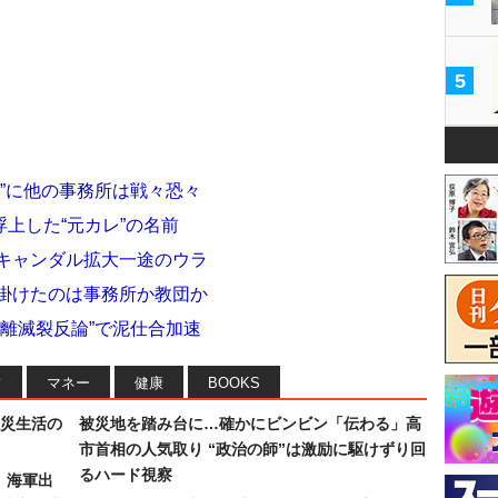
5
長”に他の事務所は戦々恐々
上した“元カレ”の名前
スキャンダル拡大一途のウラ
仕掛けたのは事務所か教団か
支離滅裂反論”で泥仕合加速
フ
マネー
健康
BOOKS
災生活の
被災地を踏み台に…確かにビンビン「伝わる」高
市首相の人気取り “政治の師”は激励に駆けずり回
るハード視察
）海軍出