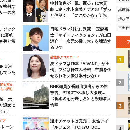
の代表」
中村倫也が「風、薫る」に大貢
が複雑な
献…妻・水卜麻美アナとの「ずっ
高市首
サーの名
と仲良く」「にこやかな」近況
清水ア
三田佳
」ソック
日曜ドラマ対決に異変！ 玉森裕
』に夏帆
太「マイ・フィクション」が山田
さ美と常
涼介「一次元の挿し木」を猛追す
るワケ
芸能界クロスロード
1
ビ
夏ドラマはTBS「VIVANT」が圧
HK大河
倒、フジは軒並み苦戦…主演を任
していた
せられる女優は案外少ない
2
の間を変え
NHK職員が番組出演者からの性
～んぶ話し
被害、PTSDで休職し大激震…
《番組名を公表しろ》と視聴者大
”論 大
合唱
だ通訳に
3
う』」
イブ
週末チケットは完売！ 女性アイ
トレーン
ドルフェス「TOKYO IDOL
4