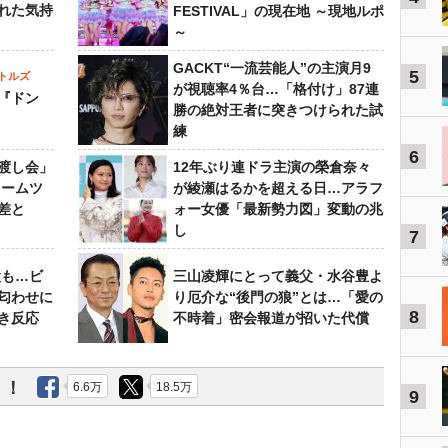
れた気持
FESTIVAL」の現在地 ～現地ルポ
～
GACKT“一流芸能人”の主演月9
5
トルズ
が視聴率4％台…「格付け」87連
『ドン
勝の絶対王者に突きつけられた試
練
6
渡し会」
12年ぶり連ドラ主演の榮倉奈々
ドームツ
が綾瀬はるかを超える日…アラフ
差と
ォー女優「最新勢力図」変動の兆
し
7
設も…ビ
三山凌輝にとって義父・水谷豊よ
匂わせに
り厄介な“後門の狼”とは…「愛の
8
き反応
不時着」密会報道が招いた代償
う！
6.6万
18.5万
9