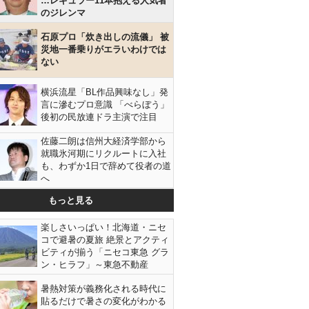
…レギュラー11本抱える人気者
のジレンマ
石原プロ「炊き出しの流儀」 被
災地一番乗りがエラいわけでは
ない
横浜流星「BL作品興味なし」発
言に滲むプロ意識 「べらぼう」
後初の民放連ドラ主演で注目
佐藤二朗は信州大経済学部から
就職氷河期にリクルートに入社
も、わずか1日で辞めて役者の道
へ
もっと見る
楽しさいっぱい！北海道・ニセ
コで避暑の夏旅 絶景とアクティ
ビティが揃う「ニセコ東急 グラ
ン・ヒラフ」～東急不動産
暑熱対策が義務化される時代に
貼るだけで暑さの変化がわかる