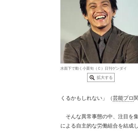
水面下で動く小栗旬（Ｃ）日刊ゲンダイ
拡大する
くるかもしれない」（
芸能プロ
そんな異常事態の中、注目を集
による自主的な労働組合を結成