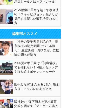
示温シールとは～ファンケル
AGA治療に革命を起こす検査技
術「スキャビジョン」銀クリが
提示する新しい薄毛治療のあり
方
編集部オススメ
「将来の愛子天皇を認めろ」高
市政権vs読売新聞でバトル激
化！ 皇室典範「再び改定」に世
論の85％が味方
2026夏の甲子園は「初出場校」
でも侮れない！ 4校ともハンデ
をはね返すポテンシャル十分
田中みな実“まんまるE乳”も筋金
入り！アッパレのあざとさ
阪神1位・森下翔太を英才教育
父親が明かす「マイホーム購入