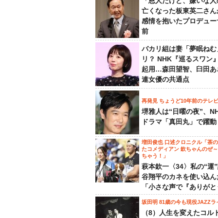
「恩人だけど、嫌いな人
亡くなった板東英二さん
感情を抱いたプロデュー
前
バカリ組は妻「夢眠ねむ
リ？ NHK『巡るスワン
起用…森田望智、臼田あ
連女優の共通点
再発見 ちょうど10年前のテレ
堺雅人は“日曜の夜”、N
ドラマ「真田丸」で躍動
増田俊也 口述クロニクル「茶
たコメディアン 欽ちゃんのぜ
ちゃう！」
萩本欽一〈34〉私の“運
谷翔平のカネを使い込ん
「小さな声で『ありがと
坂田明 81歳の今も現役JAZZラ
（8）人生を変えたコル