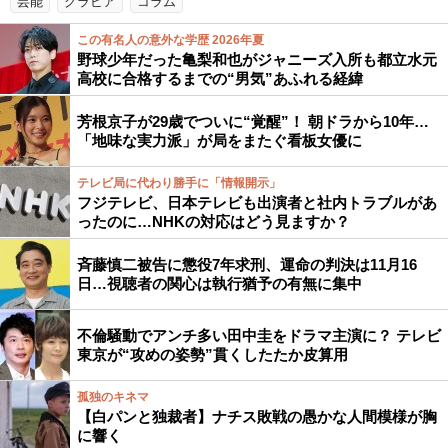
芸能
グラビア
コラム
この有名人の意外な学歴 2026年夏
野球少年だった亀梨和也がジャニーズ入所も都立水元
高校に合格するまでの“男気”あふれる経緯
芳根京子が29歳でついに“覚醒”！ 朝ドラから10年…
「地味な実力派」が局をまたぐ看板女優に
テレビ局に代わり勝手に「情報開示」
フジテレビ、日本テレビも出演者と社内トラブルがあ
ったのに…NHKの対応はどう見ますか？
斉藤慎二被告に懲役7年求刑、運命の判決は11月16
日…視聴者の関心は執行猶予の有無に集中
不倫騒動でアンチ多い田中圭をドラマ主演に？ テレビ
東京が“攻めの姿勢”貫くしたたか皮算用
孤独のキネマ
【白パンと独裁者】ナチス敗戦の愚かな人間模様が胸
に響く