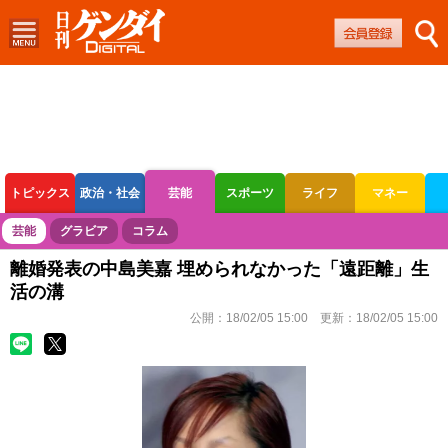
トピックス
政治・社会
芸能
スポーツ
ライフ
マネー
ボートレース
競輪
オートレース
芸能
グラビア
コラム
離婚発表の中島美嘉 埋められなかった「遠距離」生
活の溝
公開：
18/02/05 15:00
更新：
18/02/05 15:00