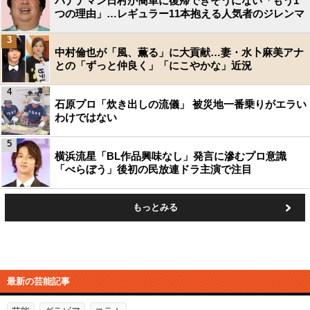
バナナマン日村が簡単に復帰できそうにない「もう1
つの理由」…レギュラー11本抱える人気者のジレンマ
3
中村倫也が「風、薫る」に大貢献…妻・水卜麻美アナ
との「ずっと仲良く」「にこやかな」近況
4
石原プロ「炊き出しの流儀」 被災地一番乗りがエラい
わけではない
5
横浜流星「BL作品興味なし」発言に滲むプロ意識
「べらぼう」後初の民放連ドラ主演で注目
もっとみる
最新の芸能記事