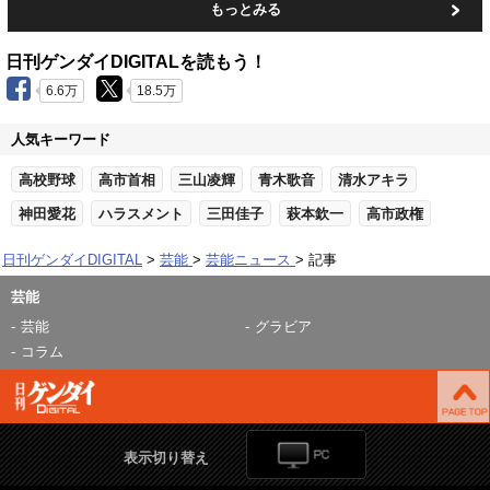
もっとみる
日刊ゲンダイDIGITALを読もう！
6.6万
18.5万
人気キーワード
高校野球
高市首相
三山凌輝
青木歌音
清水アキラ
神田愛花
ハラスメント
三田佳子
萩本欽一
高市政権
日刊ゲンダイDIGITAL
芸能
芸能ニュース
記事
芸能
芸能
グラビア
コラム
表示切り替え