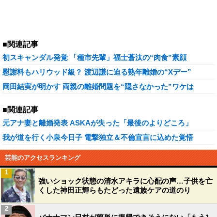
■関連記事
初スキャンダル発覚 「種市先輩」福士蒼汰の“肉食”素顔
慰謝料もハリウッド級？ 渡辺謙に迫る熟年離婚の“Xデー”
岡田結実が明かす 両親の離婚問題を“隠さなかった”ワケは
■関連記事
元アナ妻と離婚発表 ASKAが失った「最後のよりどころ」
我が道を行く小泉今日子 電撃独立＆不倫宣言に込めた覚悟
芸能のアクセスランキング
1
強いショック状態の清水アキラに心配の声…子供を亡
くした神田正輝らもたどった遺族ケアの道のり
2