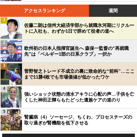
アクセスランキング
週間
1
佐藤二朗は信州大経済学部から就職氷河期にリクルー
トに入社も、わずか1日で辞めて役者の道へ
2
欧州初の日本人指揮官誕生へ 森保一監督の“再就職
先”は「ベルギー1部の日系クラブ」一択か
3
菅野智之トレード不成立の裏に致命的な“前科”…ここ
まで11勝4敗でも市場価値が低かったワケ
4
強いショック状態の清水アキラに心配の声…子供を亡
くした神田正輝らもたどった遺族ケアの道のり
5
腎臓病（4）ソーセージ、ちくわ、プロセスチーズの
取り過ぎが腎機能を低下させる