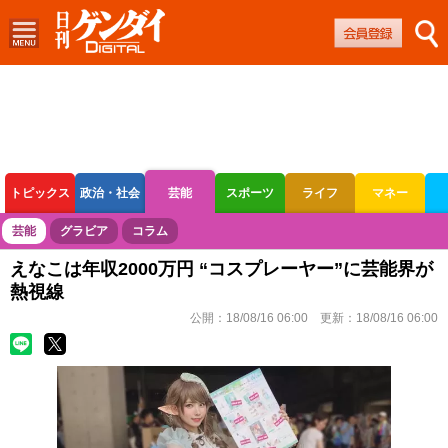
トピックス
政治・社会
芸能
スポーツ
ライフ
マネー
ボートレース
競輪
オートレース
芸能
グラビア
コラム
えなこは年収2000万円 “コスプレーヤー”に芸能界が
熱視線
公開：
18/08/16 06:00
更新：
18/08/16 06:00