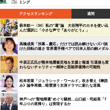
ミング
アクセスランキング
週間
1
萩本欽一〈34〉私の“運”論 大谷翔平のカネを使い込
んだ通訳に「小さな声で『ありがとう』」
2
高橋成美「渋幕→慶応」だけでは読み解けないズバ抜
けた回転の速さ 世界選手権ペアで日本人初の銅メダル
3
中居正広氏が熊本地震被災地を支援と報道 引退後も変
わらないチャリティー精神と芸能界復帰の可能性
4
松本若菜「ジュラシック・ワールド」吹き替え《棒読
み》論争再燃…暗雲漂う主演ドラマに新たな逆風
5
神戸への“聖地帰還”めぐり騒然…山口組・司組長「7
年ぶりの里帰り」は実現するか