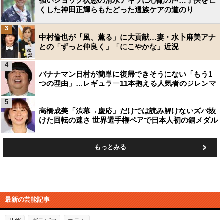
強いショック状態の清水アキラに心配の声…子供を亡
くした神田正輝らもたどった遺族ケアの道のり
3
中村倫也が「風、薫る」に大貢献…妻・水卜麻美アナ
との「ずっと仲良く」「にこやかな」近況
4
バナナマン日村が簡単に復帰できそうにない「もう1
つの理由」…レギュラー11本抱える人気者のジレンマ
5
高橋成美「渋幕→慶応」だけでは読み解けないズバ抜
けた回転の速さ 世界選手権ペアで日本人初の銅メダル
もっとみる
最新の芸能記事