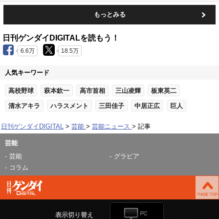
もっとみる
日刊ゲンダイDIGITALを読もう！
6.6万
18.5万
人気キーワード
高校野球
萩本欽一
高市首相
三山凌輝
板東英二
清水アキラ
ハラスメント
三田佳子
中居正広
巨人
日刊ゲンダイDIGITAL
芸能
芸能ニュース
記事
芸能
芸能
グラビア
コラム
表示切り替え