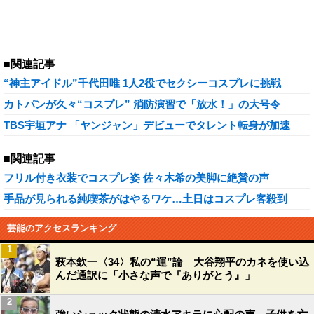
■関連記事
“神主アイドル”千代田唯 1人2役でセクシーコスプレに挑戦
カトパンが久々“コスプレ” 消防演習で「放水！」の大号令
TBS宇垣アナ 「ヤンジャン」デビューでタレント転身が加速
■関連記事
フリル付き衣装でコスプレ姿 佐々木希の美脚に絶賛の声
手品が見られる純喫茶がはやるワケ…土日はコスプレ客殺到
芸能のアクセスランキング
1
萩本欽一〈34〉私の“運”論 大谷翔平のカネを使い込
んだ通訳に「小さな声で『ありがとう』」
2