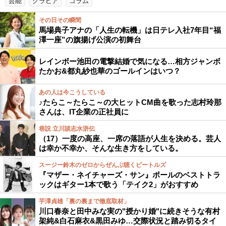
芸能
グラビア
コラム
その日その瞬間
馬場典子アナの「人生の転機」は日テレ入社7年目“福
澤一座”の旗揚げ公演の初舞台
レインボー池田の電撃結婚で気になる…相方ジャンボ
たかお&都丸紗也華のゴールインはいつ？
あの人は今こうしている
♪たらこ～たらこ～の大ヒットCM曲を歌った志村玲那
さんは、IT企業の正社員に
巷説 立川談志水滸伝
（17）一度の高座、一席の落語が人生を決める。芸人
は幸か不幸か、そんな生き方をしている。
スージー鈴木のゼロからぜんぶ聴くビートルズ
『マザー・ネイチャーズ・サン』ポールのベストトラ
ックはギター1本で歌う「テイク2」がおすすめ
芋澤貞雄「裏の裏まで徹底取材」
川口春奈と田中みな実の"授かり婚"に続きそうな有村
架純&白石麻衣&黒田みゆ…交際状況と踏み切るタイ