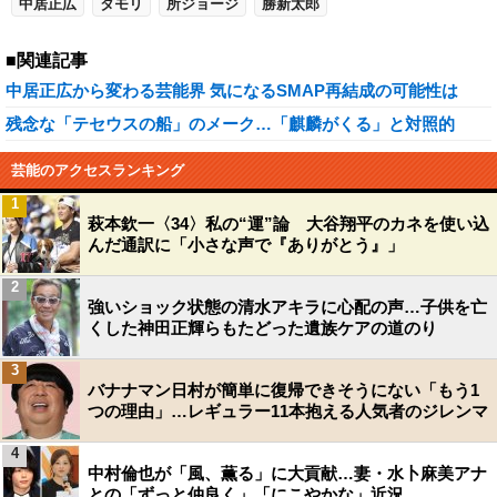
中居正広
タモリ
所ジョージ
勝新太郎
■関連記事
中居正広から変わる芸能界 気になるSMAP再結成の可能性は
残念な「テセウスの船」のメーク…「麒麟がくる」と対照的
芸能のアクセスランキング
1
萩本欽一〈34〉私の“運”論 大谷翔平のカネを使い込
んだ通訳に「小さな声で『ありがとう』」
2
強いショック状態の清水アキラに心配の声…子供を亡
くした神田正輝らもたどった遺族ケアの道のり
3
バナナマン日村が簡単に復帰できそうにない「もう1
つの理由」…レギュラー11本抱える人気者のジレンマ
4
中村倫也が「風、薫る」に大貢献…妻・水卜麻美アナ
との「ずっと仲良く」「にこやかな」近況