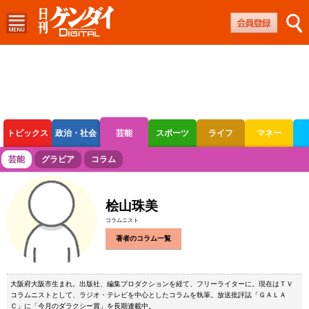
トピックス
政治・社会
芸能
スポーツ
ライフ
マネー
ボートレース
競輪
オートレース
芸能
グラビア
コラム
桧山珠美
コラムニスト
著者のコラム一覧
大阪府大阪市生まれ。出版社、編集プロダクションを経て、フリーライターに。現在はＴＶ
コラムニストとして、ラジオ・テレビを中心としたコラムを執筆。放送批評誌「ＧＡＬＡ
Ｃ」に「今月のダラクシー賞」を長期連載中。