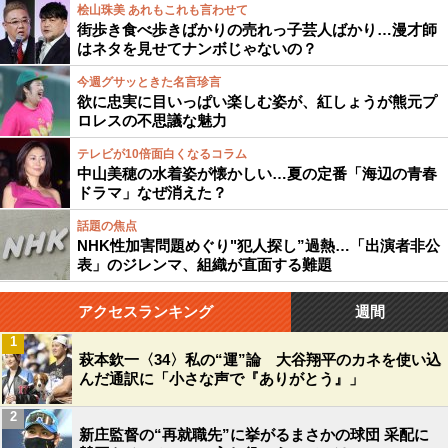
桧山珠美 あれもこれも言わせて
街歩き食べ歩きばかりの売れっ子芸人ばかり…漫才師
はネタを見せてナンボじゃないの？
今週グサッときた名言珍言
欲に忠実に目いっぱい楽しむ姿が、紅しょうが熊元プ
ロレスの不思議な魅力
テレビが10倍面白くなるコラム
中山美穂の水着姿が懐かしい…夏の定番「海辺の青春
ドラマ」なぜ消えた？
話題の焦点
NHK性加害問題めぐり"犯人探し”過熱…「出演者非公
表」のジレンマ、組織が直面する難題
アクセスランキング
週間
1
萩本欽一〈34〉私の“運”論 大谷翔平のカネを使い込
んだ通訳に「小さな声で『ありがとう』」
2
新庄監督の“再就職先”に挙がるまさかの球団 采配に