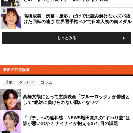
5
高橋成美「渋幕→慶応」だけでは読み解けないズバ抜
けた回転の速さ 世界選手権ペアで日本人初の銅メダル
もっとみる
最新の芸能記事
芸能
グラビア
コラム
高橋文哉にとって主演映画「ブルーロック」が俳優と
して“絶対に負けられない戦い”なワケ
「ゴチ」への違和感…NEWS増田貴久の“すべり芸”は
誰が悪いのか？ ナイナイが抱える27年目の課題