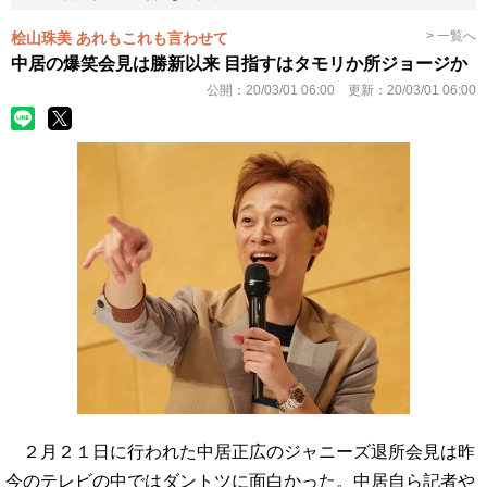
> 一覧へ
桧山珠美 あれもこれも言わせて
中居の爆笑会見は勝新以来 目指すはタモリか所ジョージか
公開：
20/03/01 06:00
更新：
20/03/01 06:00
２月２１日に行われた中居正広のジャニーズ退所会見は昨
今のテレビの中ではダントツに面白かった。中居自ら記者や