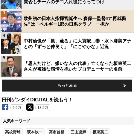
賛否もチームのテコ入れ役にうってつけ
3
欧州初の日本人指揮官誕生へ 森保一監督の“再就職
先”は「ベルギー1部の日系クラブ」一択か
4
中村倫也が「風、薫る」に大貢献…妻・水卜麻美アナ
との「ずっと仲良く」「にこやかな」近況
5
「恩人だけど、嫌いな人の代表」亡くなった板東英二
さんが複雑な感情を抱いたプロデューサーの名前
もっとみる
日刊ゲンダイDIGITALを読もう！
6.6万
18.5万
人気キーワード
高校野球
萩本欽一
高市首相
三山凌輝
板東英二