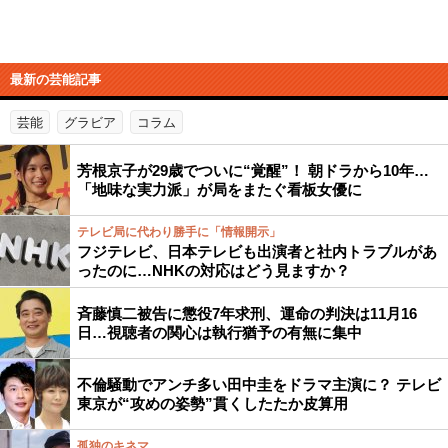
最新の芸能記事
芸能
グラビア
コラム
芳根京子が29歳でついに“覚醒”！ 朝ドラから10年…
「地味な実力派」が局をまたぐ看板女優に
テレビ局に代わり勝手に「情報開示」
フジテレビ、日本テレビも出演者と社内トラブルがあ
ったのに…NHKの対応はどう見ますか？
斉藤慎二被告に懲役7年求刑、運命の判決は11月16
日…視聴者の関心は執行猶予の有無に集中
不倫騒動でアンチ多い田中圭をドラマ主演に？ テレビ
東京が“攻めの姿勢”貫くしたたか皮算用
孤独のキネマ