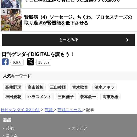
5
腎臓病（4）ソーセージ、ちくわ、プロセスチーズの
取り過ぎが腎機能を低下させる
もっとみる
日刊ゲンダイDIGITALを読もう！
6.6万
18.5万
人気キーワード
高校野球
高市首相
三山凌輝
青木歌音
清水アキラ
神田愛花
ハラスメント
三田佳子
萩本欽一
高市政権
日刊ゲンダイDIGITAL
芸能
芸能ニュース
記事
芸能
芸能
グラビア
コラム