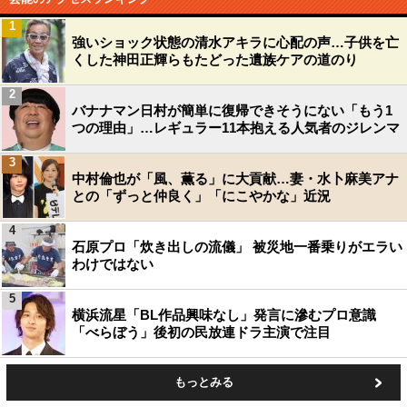
1
強いショック状態の清水アキラに心配の声…子供を亡
くした神田正輝らもたどった遺族ケアの道のり
2
バナナマン日村が簡単に復帰できそうにない「もう1
つの理由」…レギュラー11本抱える人気者のジレンマ
3
中村倫也が「風、薫る」に大貢献…妻・水卜麻美アナ
との「ずっと仲良く」「にこやかな」近況
4
石原プロ「炊き出しの流儀」 被災地一番乗りがエラい
わけではない
5
横浜流星「BL作品興味なし」発言に滲むプロ意識
「べらぼう」後初の民放連ドラ主演で注目
もっとみる