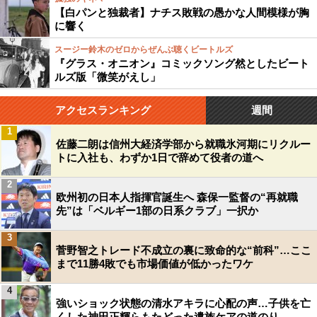
【白パンと独裁者】ナチス敗戦の愚かな人間模様が胸
に響く
スージー鈴木のゼロからぜんぶ聴くビートルズ
『グラス・オニオン』コミックソング然としたビート
ルズ版「微笑がえし」
アクセスランキング
週間
1
佐藤二朗は信州大経済学部から就職氷河期にリクルー
トに入社も、わずか1日で辞めて役者の道へ
2
欧州初の日本人指揮官誕生へ 森保一監督の“再就職
先”は「ベルギー1部の日系クラブ」一択か
3
菅野智之トレード不成立の裏に致命的な“前科”…ここ
まで11勝4敗でも市場価値が低かったワケ
4
強いショック状態の清水アキラに心配の声…子供を亡
くした神田正輝らもたどった遺族ケアの道のり