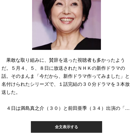
果敢な取り組みに、賛辞を送った視聴者も多かったよう
だ。５月４、５、８日に放送されたＮＨＫの新作ドラマの
話。そのまんま「今だから、新作ドラマ作ってみました」と
名付けられたシリーズで、１話完結の３０分ドラマを３本放
送した。
４日は満島真之介（３０）と前田亜季（３４）出演の「…
全文表示する