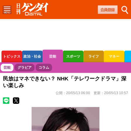
トピックス
政治・社会
芸能
スポーツ
ライフ
マネー
ボートレース
競輪
オートレース
芸能
グラビア
コラム
民放はマネできない？ NHK「テレワークドラマ」深
い楽しみ
公開：
20/05/13 06:00
更新：
20/05/13 10:57