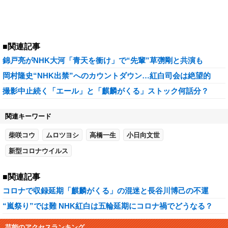
■関連記事
錦戸亮がNHK大河「青天を衝け」で“先輩”草彅剛と共演も
岡村隆史“NHK出禁”へのカウントダウン…紅白司会は絶望的
撮影中止続く「エール」と「麒麟がくる」ストック何話分？
関連キーワード
柴咲コウ
ムロツヨシ
高橋一生
小日向文世
新型コロナウイルス
■関連記事
コロナで収録延期「麒麟がくる」の混迷と長谷川博己の不運
“嵐祭り”では難 NHK紅白は五輪延期にコロナ禍でどうなる？
芸能のアクセスランキング