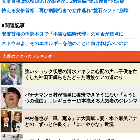
安倍首相は執務140分が限界か…2週連続“追加検査”の波紋
怯える安倍首相…再び病院行きで立件逃れ“盤石シフト”崩壊
■関連記事
安倍首相の体調不良で「不吉な臨時代理」の可否が焦点に
ネトウヨよ、そのエネルギーを他のことに向ければいいのに
芸能のアクセスランキング
1
強いショック状態の清水アキラに心配の声…子供を亡
くした神田正輝らもたどった遺族ケアの道のり
2
バナナマン日村が簡単に復帰できそうにない「もう1
つの理由」…レギュラー11本抱える人気者のジレンマ
3
中村倫也が「風、薫る」に大貢献…妻・水卜麻美アナ
との「ずっと仲良く」「にこやかな」近況
4