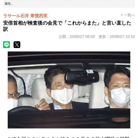
就任。
> 一覧へ
ラサール石井 東憤西笑
安倍首相が検査後の会見で「これからまた」と言い直した
訳
公開：
20/08/27 06:00
更新：
20/08/27 10:10