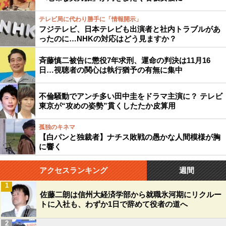
テレビ局に代わり勝手に「情報開示」
フジテレビ、日本テレビも出演者と社内トラブルがあ
ったのに…NHKの対応はどう見ますか？
斉藤慎二被告に懲役7年求刑、運命の判決は11月16
日…視聴者の関心は執行猶予の有無に集中
不倫騒動でアンチ多い田中圭をドラマ主演に？ テレビ
東京が“攻めの姿勢”貫くしたたか皮算用
孤独のキネマ
【白パンと独裁者】ナチス敗戦の愚かな人間模様が胸
に響く
アクセスランキング
週間
1
佐藤二朗は信州大経済学部から就職氷河期にリクルー
トに入社も、わずか1日で辞めて役者の道へ
2