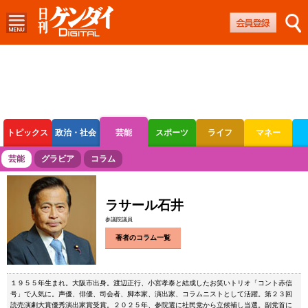
トピックス
政治・社会
芸能
スポーツ
ライフ
マネー
ボートレース
競輪
オートレース
芸能
グラビア
コラム
ラサール石井
参議院議員
著者のコラム一覧
１９５５年生まれ。大阪市出身。渡辺正行、小宮孝泰と結成したお笑いトリオ「コント赤信
号」で人気に。声優、俳優、司会者、脚本家、演出家、コラムニストとして活躍。第２３回
読売演劇大賞優秀演出家賞受賞。２０２５年、参院選に社民党から立候補し当選。副党首に