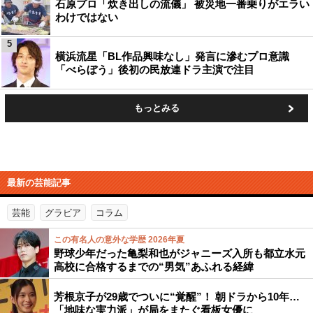
石原プロ「炊き出しの流儀」 被災地一番乗りがエラい
わけではない
5
横浜流星「BL作品興味なし」発言に滲むプロ意識
「べらぼう」後初の民放連ドラ主演で注目
もっとみる
最新の芸能記事
芸能
グラビア
コラム
この有名人の意外な学歴 2026年夏
野球少年だった亀梨和也がジャニーズ入所も都立水元
高校に合格するまでの“男気”あふれる経緯
芳根京子が29歳でついに“覚醒”！ 朝ドラから10年…
「地味な実力派」が局をまたぐ看板女優に