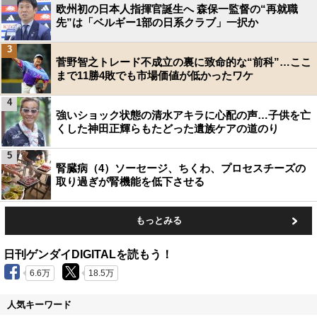
欧州初の日本人指揮官誕生へ 森保一監督の“再就職
先”は「ベルギー1部の日系クラブ」一択か
3
菅野智之トレード不成立の裏に致命的な“前科”…ここ
まで11勝4敗でも市場価値が低かったワケ
4
強いショック状態の清水アキラに心配の声…子供を亡
くした神田正輝らもたどった遺族ケアの道のり
5
腎臓病（4）ソーセージ、ちくわ、プロセスチーズの
取り過ぎが腎機能を低下させる
もっとみる
日刊ゲンダイDIGITALを読もう！
6.6万
18.5万
人気キーワード