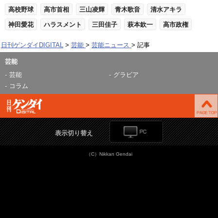
高校野球
高市首相
三山凌輝
青木歌音
清水アキラ
神田愛花
ハラスメント
三田佳子
萩本欽一
高市政権
日刊ゲンダイDIGITAL
芸能
芸能ニュース
記事
芸能
芸能
グラビア
コラム
表示切り替え
（C）Nikkan Gendai