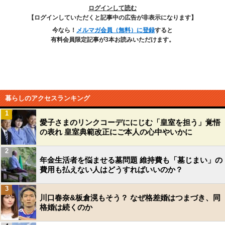
ログインして読む
【ログインしていただくと記事中の広告が非表示になります】
今なら！
メルマガ会員（無料）に登録
すると
有料会員限定記事が3本お読みいただけます。
暮らしのアクセスランキング
1
愛子さまのリンクコーデににじむ「皇室を担う」覚悟
の表れ 皇室典範改正にご本人の心中やいかに
2
年金生活者を悩ませる墓問題 維持費も「墓じまい」の
費用も払えない人はどうすればいいのか？
3
川口春奈&板倉滉もそう？ なぜ格差婚はつまづき、同
格婚は続くのか