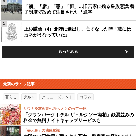
4
「朝」「彦」「憲」「恒」…旧宮家に残る皇族意識 養
子制度で改めて注目された「通字」
5
上杉謙信（4）北陸に進出し、亡くなった時「蔵には
カネがうなっていた」
もっとみる
最新のライフ記事
暮らし
グルメ
アミューズメント
コラム
サウナを求め東へ西へ ととのって一杯
「グランパークホテル ザ・ルクソー南柏」銭湯並みの
料金で無料ナイトキャップサービスも
「表と裏」の法律知識