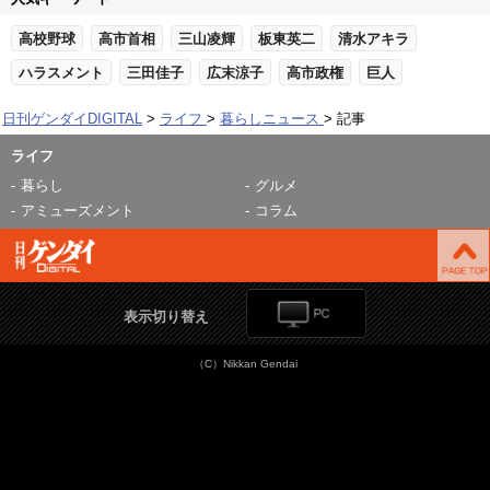
高校野球
高市首相
三山凌輝
板東英二
清水アキラ
ハラスメント
三田佳子
広末涼子
高市政権
巨人
日刊ゲンダイDIGITAL
ライフ
暮らしニュース
記事
ライフ
暮らし
グルメ
アミューズメント
コラム
表示切り替え
（C）Nikkan Gendai