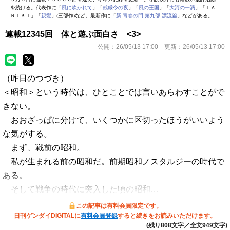
を続ける。代表作に「
風に吹かれて
」「
戒厳令の夜
」「
風の王国
」「
大河の一滴
」「ＴＡ
ＲＩＫＩ」「
親鸞
」(三部作)など。最新作に「
新 青春の門 第九部 漂流篇
」などがある。
連載12345回 体と遊ぶ面白さ <3>
公開：
26/05/13 17:00
更新：
26/05/13 17:00
（昨日のつづき）
＜昭和＞という時代は、ひとことでは言いあらわすことがで
きない。
おおざっぱに分けて、いくつかに区切ったほうがいいよう
な気がする。
まず、戦前の昭和。
私が生まれる前の昭和だ。前期昭和ノスタルジーの時代で
ある。
そして戦争の時代に突入した頃の昭和…
この記事は有料会員限定です。
日刊ゲンダイDIGITALに
有料会員登録
すると続きをお読みいただけます。
(残り808文字／全文949文字)