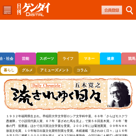
治・社会
芸能
スポーツ
ライフ
マネー
健康
競馬
ボートレース
競輪
オートレース
暮らし
グルメ
アミューズメント
コラム
１９３２年福岡県生まれ。早稲田大学文学部ロシア文学科中退。６６年「さらばモスクワ
愚連隊」で小説現代新人賞、６７年「蒼ざめた馬を見よ」で第５６回直木賞。７６年「青
春の門 筑豊篇」ほかで吉川英治文学賞を受賞。２００２年には菊池寛賞、０９年ＮＨＫ
放送文化賞、１０年毎日出版文化賞特別賞を受賞。本紙連載「流されゆく日々」は１６年
９月５日に連載１００００回を迎え、ギネス記録を更新中。小説以外にも幅広い批評活動