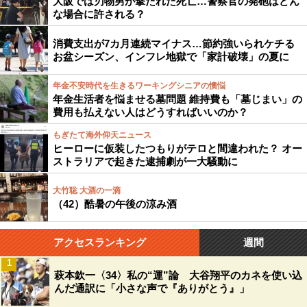
大阪では刃物男が撃たれた死亡…警察官の発砲はどん
な場合に許される？
消費支出が7カ月連続マイナス…節約強いられケチる
お盆シーズン、インフレ地獄で「家計破壊」の夏に
年金不安時代を生きるワーキングシニアの懊悩
年金生活者を悩ませる墓問題 維持費も「墓じまい」の
費用も払えない人はどうすればいいのか？
もぎたて海外仰天ニュース
ヒーローに仮装したつもりがテロと間違われた？ オー
ストラリアで起きた逮捕劇が一大騒動に
大竹聡 大酒の一滴
（42）酷暑の午後の涼み酒
アクセスランキング
週間
1
萩本欽一〈34〉私の“運”論 大谷翔平のカネを使い込
んだ通訳に「小さな声で『ありがとう』」