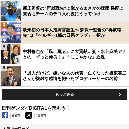
2
新庄監督の“再就職先”に挙がるまさかの球団 采配に
賛否もチームのテコ入れ役にうってつけ
3
欧州初の日本人指揮官誕生へ 森保一監督の“再就職
先”は「ベルギー1部の日系クラブ」一択か
4
中村倫也が「風、薫る」に大貢献…妻・水卜麻美アナ
との「ずっと仲良く」「にこやかな」近況
5
「恩人だけど、嫌いな人の代表」亡くなった板東英二
さんが複雑な感情を抱いたプロデューサーの名前
もっとみる
日刊ゲンダイDIGITALを読もう！
6.6万
18.5万
人気キーワード