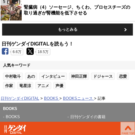
5
腎臓病（4）ソーセージ、ちくわ、プロセスチーズの
取り過ぎが腎機能を低下させる
もっとみる
日刊ゲンダイDIGITALを読もう！
6.6万
18.5万
人気キーワード
中村敬斗
あの
インタビュー
神田正輝
ドジャース
恋愛
作家
竜星涼
アニメ
声優
日刊ゲンダイDIGITAL
BOOKS
BOOKSニュース
記事
BOOKS
BOOKS
日刊ゲンダイの書籍