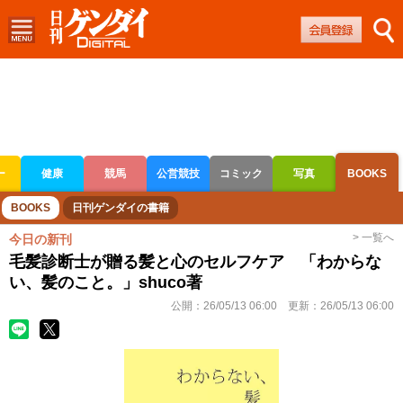
ー
健康
競馬
公営競技
コミック
写真
BOOKS
ボートレース
競輪
オートレース
BOOKS
日刊ゲンダイの書籍
> 一覧へ
今日の新刊
毛髪診断士が贈る髪と心のセルフケア 「わからな
い、髪のこと。」shuco著
公開：
26/05/13 06:00
更新：
26/05/13 06:00