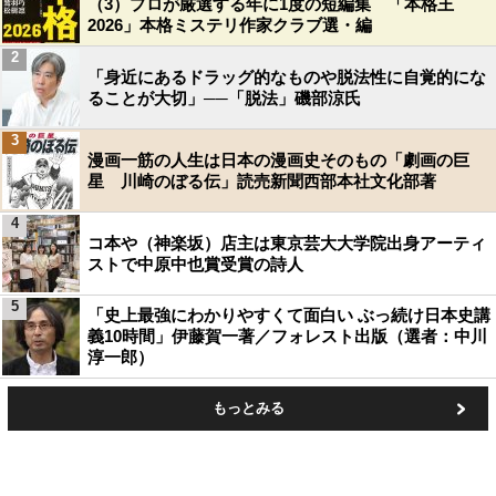
（3）プロが厳選する年に1度の短編集 「本格王
2026」本格ミステリ作家クラブ選・編
2
「身近にあるドラッグ的なものや脱法性に自覚的にな
ることが大切」──「脱法」磯部涼氏
3
漫画一筋の人生は日本の漫画史そのもの「劇画の巨
星 川崎のぼる伝」読売新聞西部本社文化部著
4
コ本や（神楽坂）店主は東京芸大大学院出身アーティ
ストで中原中也賞受賞の詩人
5
「史上最強にわかりやすくて面白い ぶっ続け日本史講
義10時間」伊藤賀一著／フォレスト出版（選者：中川
淳一郎）
もっとみる