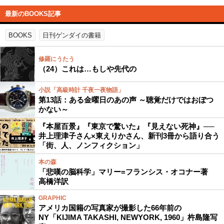
最新のBOOKS記事
BOOKS
日刊ゲンダイの書籍
修羅にうたう
（24）これは…もしや先代の
小説「高級時計 千夜一夜物語」
第13話：ある金曜日のあの声 ～聴覚だけではおぼつ
かない～
『本屋百景』『東京で驚いた』『見えない死神』──
井上理津子さん×東えりかさん、新刊3冊から語り合う
「街、人、ノンフィクション」
本の森
「悲嘆の脳科学」マリー=フランシス・オコナー著
高橋洋訳
GRAPHIC
アメリカ国籍の写真家が撮影した66年前の
NY「KIJIMA TAKASHI, NEWYORK, 1960」杵島隆写