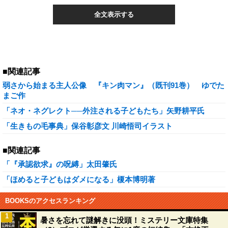
全文表示する
■関連記事
弱さから始まる主人公像 『キン肉マン』（既刊91巻） ゆでた
まご作
「ネオ・ネグレクト──外注される子どもたち」矢野耕平氏
「生きもの毛事典」保谷彰彦文 川崎悟司イラスト
■関連記事
「『承認欲求』の呪縛」太田肇氏
「ほめると子どもはダメになる」榎本博明著
BOOKSのアクセスランキング
1
暑さを忘れて謎解きに没頭！ミステリー文庫特集