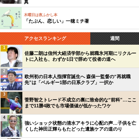
真
木曜日は夜ふかし本
「たぶん、恋しい」一穂ミチ著
アクセスランキング
週間
1
佐藤二朗は信州大経済学部から就職氷河期にリクルー
トに入社も、わずか1日で辞めて役者の道へ
2
欧州初の日本人指揮官誕生へ 森保一監督の“再就職
先”は「ベルギー1部の日系クラブ」一択か
3
菅野智之トレード不成立の裏に致命的な“前科”…ここ
まで11勝4敗でも市場価値が低かったワケ
4
強いショック状態の清水アキラに心配の声…子供を亡
くした神田正輝らもたどった遺族ケアの道のり