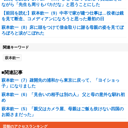
ながら「先生も周りもバカだな」と思うことにした
【前回を読む】萩本欽一（9）中卒で家が建つ仕事は…役者は鏡
を見て断念、コメディアンになろうと思った最初の日
萩本欽一（8）床に頭をつけて借金取りに謝る母親の姿を見てぼ
ろぼろと涙がこぼれた
関連キーワード
萩本欽一
■関連記事
萩本欽一（7）疎開先の浦和から東京に戻って、「ヨイショっ
子」になりました
萩本欽一（6）「見合いの相手は別の人」 父と母の意外な馴れ初
め
萩本欽一（5）「親父はカメラ屋、母親はご飯も炊けない四国の
お姫さまだった」
芸能のアクセスランキング