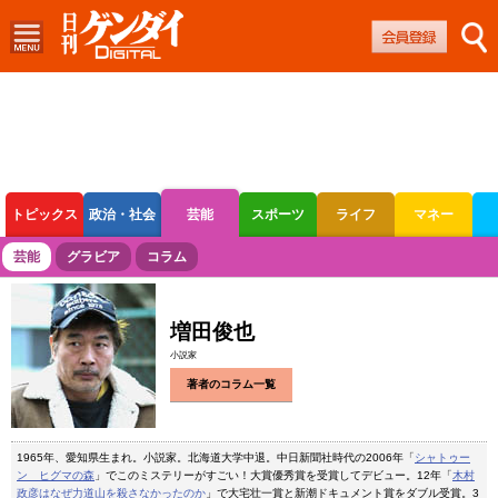
トピックス
政治・社会
芸能
スポーツ
ライフ
マネー
ボートレース
競輪
オートレース
芸能
グラビア
コラム
増田俊也
小説家
著者のコラム一覧
1965年、愛知県生まれ。小説家。北海道大学中退。中日新聞社時代の2006年「
シャトゥー
ン ヒグマの森
」でこのミステリーがすごい！大賞優秀賞を受賞してデビュー。12年「
木村
政彦はなぜ力道山を殺さなかったのか
」で大宅壮一賞と新潮ドキュメント賞をダブル受賞。3