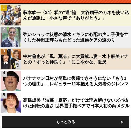
1
萩本欽一〈34〉私の“運”論 大谷翔平のカネを使い込
んだ通訳に「小さな声で『ありがとう』」
2
強いショック状態の清水アキラに心配の声…子供を亡
くした神田正輝らもたどった遺族ケアの道のり
3
中村倫也が「風、薫る」に大貢献…妻・水卜麻美アナ
との「ずっと仲良く」「にこやかな」近況
4
バナナマン日村が簡単に復帰できそうにない「もう1
つの理由」…レギュラー11本抱える人気者のジレンマ
5
高橋成美「渋幕→慶応」だけでは読み解けないズバ抜
けた回転の速さ 世界選手権ペアで日本人初の銅メダル
もっとみる