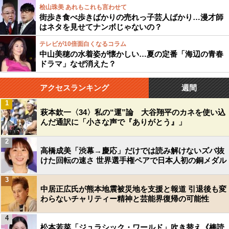
桧山珠美 あれもこれも言わせて
街歩き食べ歩きばかりの売れっ子芸人ばかり…漫才師
はネタを見せてナンボじゃないの？
テレビが10倍面白くなるコラム
中山美穂の水着姿が懐かしい…夏の定番「海辺の青春
ドラマ」なぜ消えた？
アクセスランキング
週間
1
萩本欽一〈34〉私の“運”論 大谷翔平のカネを使い込
んだ通訳に「小さな声で『ありがとう』」
2
高橋成美「渋幕→慶応」だけでは読み解けないズバ抜
けた回転の速さ 世界選手権ペアで日本人初の銅メダル
3
中居正広氏が熊本地震被災地を支援と報道 引退後も変
わらないチャリティー精神と芸能界復帰の可能性
4
松本若菜「ジュラシック・ワールド」吹き替え《棒読