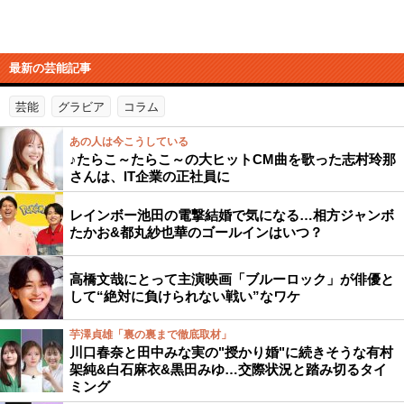
最新の芸能記事
芸能
グラビア
コラム
あの人は今こうしている
♪たらこ～たらこ～の大ヒットCM曲を歌った志村玲那
さんは、IT企業の正社員に
レインボー池田の電撃結婚で気になる…相方ジャンボ
たかお&都丸紗也華のゴールインはいつ？
高橋文哉にとって主演映画「ブルーロック」が俳優と
して“絶対に負けられない戦い”なワケ
芋澤貞雄「裏の裏まで徹底取材」
川口春奈と田中みな実の"授かり婚"に続きそうな有村
架純&白石麻衣&黒田みゆ…交際状況と踏み切るタイ
ミング