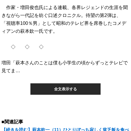
作家・増田俊也氏による連載、各界レジェンドの生涯を聞
きながら一代記を紡ぐ口述クロニクル。待望の第2弾は、
「視聴率100％男」として昭和のテレビ界を席巻したコメデ
ィアンの萩本欽一氏です。
◇ ◇ ◇
増田「萩本さんのことは僕も小学生の頃からずっとテレビで
見てま…
全文表示する
■関連記事
【続きを読む】萩本欽一（11）ひとりぼっち寂しく貧乏飯を食べ