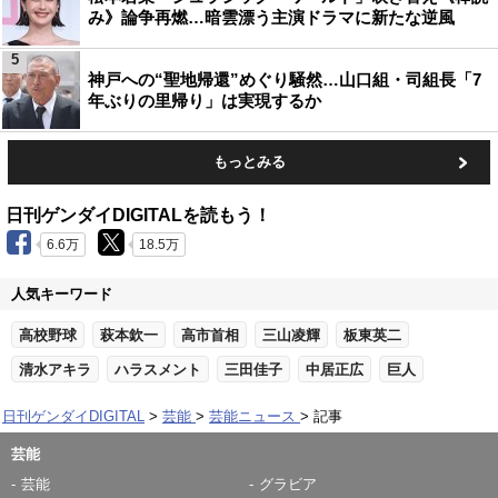
み》論争再燃…暗雲漂う主演ドラマに新たな逆風
5
神戸への“聖地帰還”めぐり騒然…山口組・司組長「7
年ぶりの里帰り」は実現するか
もっとみる
日刊ゲンダイDIGITALを読もう！
6.6万
18.5万
人気キーワード
高校野球
萩本欽一
高市首相
三山凌輝
板東英二
清水アキラ
ハラスメント
三田佳子
中居正広
巨人
日刊ゲンダイDIGITAL
芸能
芸能ニュース
記事
芸能
芸能
グラビア