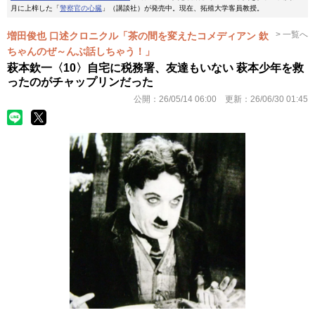
月に上梓した「
警察官の心臓
」（講談社）が発売中。現在、拓殖大学客員教授。
> 一覧へ
増田俊也 口述クロニクル「茶の間を変えたコメディアン 欽
ちゃんのぜ～んぶ話しちゃう！」
萩本欽一〈10〉自宅に税務署、友達もいない 萩本少年を救
ったのがチャップリンだった
公開：
26/05/14 06:00
更新：
26/06/30 01:45